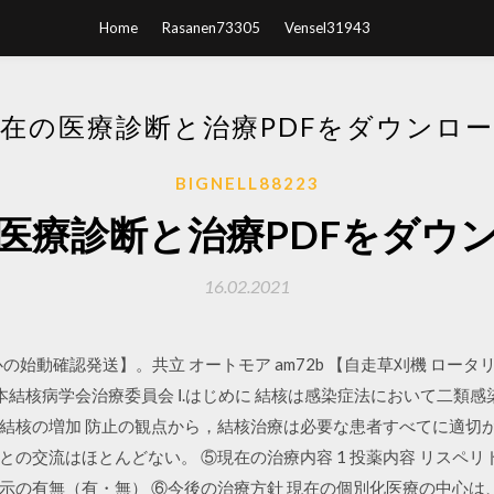
Home
Rasanen73305
Vensel31943
在の医療診断と治療PDFをダウンロ
BIGNELL88223
医療診断と治療PDFをダウ
16.02.2021
の始動確認発送】。共立 オートモア am72b 【自走草刈機 ロータ
 日本結核病学会治療委員会 Ⅰ.はじめに 結核は感染症法において二類
結核の増加 防止の観点から，結核治療は必要な患者すべてに適切か
の交流はほとんどない。 ⑤現在の治療内容 1 投薬内容 リスペリド
護指示の有無（有・無） ⑥今後の治療方針 現在の個別化医療の中心