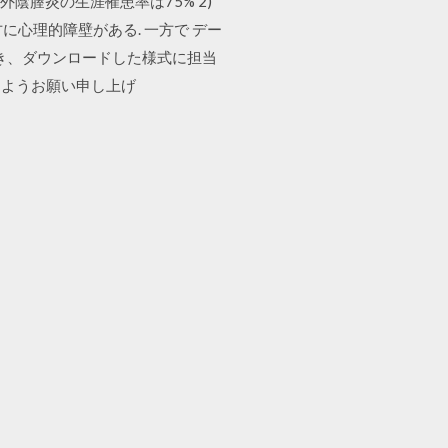
外陰膣炎の生涯罹患率は75% 2)
に心理的障壁がある. 一方で デー
き、ダウンロードした様式に担当
すようお願い申し上げ