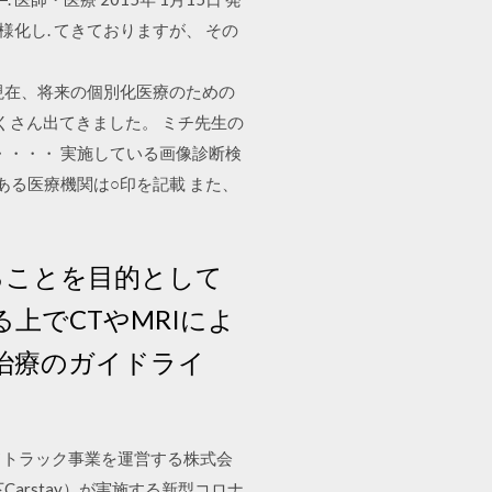
化し. てきておりますが、 その
ロード可能です。 現在、将来の個別化医療のための
たくさん出てきました。 ミチ先生の
・・・・ 実施している画像診断検
ある医療機関は○印を記載 また、
ることを目的として
上でCTやMRIによ
治療のガイドライ
ードトラック事業を運営する株式会
Carstay）が実施する新型コロナ