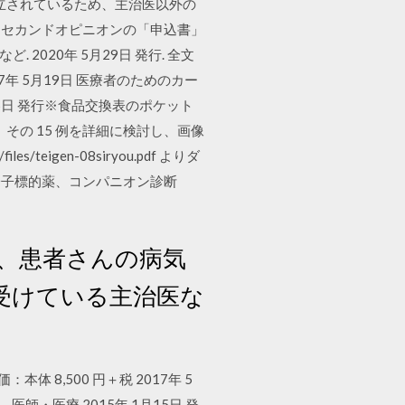
立されているため、主治医以外の
 セカンドオピニオンの「申込書」
2020年 5月29日 発行. 全文
17年 5月19日 医療者のためのカー
5日 発行※食品交換表のポケット
その 15 例を詳細に検討し、画像
s/teigen-08siryou.pdf よりダ
分子標的薬、コンパニオン診断
、患者さんの病気
受けている主治医な
本体 8,500 円＋税 2017年 5
・医療 2015年 1月15日 発