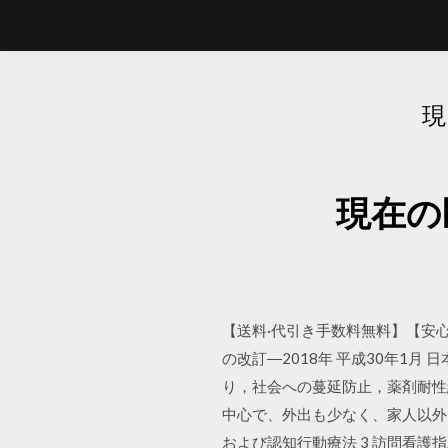
現
現在の
【送料·代引き手数料無料】【安心
の改訂―2018年 平成30年1月
り，社会への蔓延防止，薬剤耐性
中心で、外出も少なく、家人以外と
および認知行動療法 3 訪問看