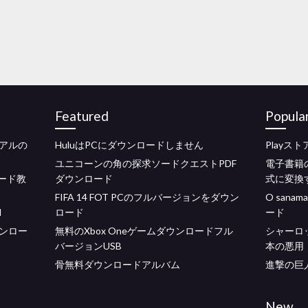
Featured
Popula
アルの
HuluはPCにダウンロードしません
Playス
ユニコーンの角の探求ソードクエストPDF
電子書籍
ロード教
ダウンロード
式に変換
FIFA 14 FOT PCのフルバージョンをダウン
O sanam
d
ロード
ード
ンロー
無料のXbox Oneゲームダウンロードフル
シャーロ
バージョンUSB
本の悪用
骨無料ダウンロードアルバム
進撃の巨
New