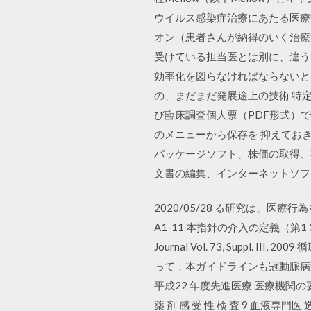
ウイルス感染症治療にあたる医療
オン（患者さんが納得のいく治療
受けている担当医とは別に、違う
効率化を図らなければならないとい
の、まだまだ発展途上の技術 特
び臨床調査個人票（PDF形式）
のメニューから保存を 抑えてお
パッケージソフト、株価の取得、不動
文書の編集、インターネットソフ
2020/05/28 る研究は、医
A1-11 本指針の介入の定義（第1
Journal Vol. 73, Supp
って，本ガイドラインも冠動脈病変
平成22 年度先進医療 医療機関の要件
薬 剤 感 受 性 検 査 9 血液