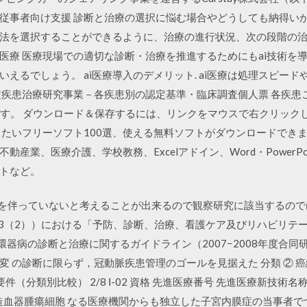
従事者向け支援 診断と治療の選択に悩む場合やどうしても納得い
法を選択することができるように、治療の進行状況、次の段階の
医療 医療現場での適切な診断・治療を推進するためにもai技術を
えるでしょう。 ai医療導入のデメリット. ai医療は処理スピー
定疾患治療研究事業－各疾患別の認定基準・臨床調査個人票 各疾患
です。 ダウンロード＆保存するには、リンクをマウスで右クリックし
きたいフリーソフト100選、使える無料ソフトがダウンロードでき
産業、医療介護、学校教務、Excelアドイン、Word・PowerPo
トなど。
療行為を伴っていないと考えることが出来るので観察研究に該当するのでは
 3（2））における「予防、診断、治療、看護ケア及びリハビリテーション等に
l. III, 2009 循環器病の診断と治療に関するガイドライン（2007−200
 の診断に限らず，冠動脈疾患管理のゴールを見据えた 分類 ② 癌
（分類別比較） 2/8 Ⅰ-02 資格 先進医療番号 先進医療新技術名称 2
専門医 造血器腫瘍細胞 なる医療機関からも独立した子宮内膜症の当事者でつ