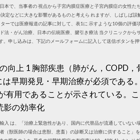
は、日本で、当事者の 視点から子宮内膜症医療と子宮内膜症の女性た
の決定などに大きな影響があるものと考えら れますが、しばしば誤
クターでは医療報道の記事に対して、表1に 示すような10個の評価
ド法・がん治療、日本の伝統医療、腱引き療法 当クリニックから
要です。申し込みは、下記のメールフォームに記入して送信ボタンを押
の向上 1 胸部疾患（肺がん，COPD
には早期発見・早期治療が必須である。
断が有用であることが示されている。
読影の効率化
輸入 は、「治療上緊急性があり、国内に代替品が流通していない
者（獣医師の場合は患獣、患畜）の診断又は治療に供すること」