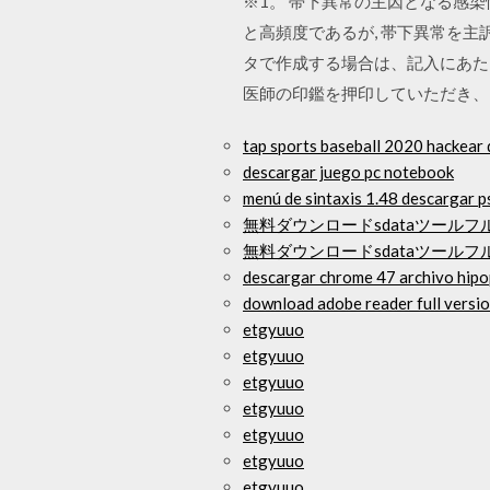
※1。 帯下異常の主因となる感染性の
と高頻度であるが, 帯下異常を主訴
タで作成する場合は、記入にあた
医師の印鑑を押印していただき、
tap sports baseball 2020 hackear 
descargar juego pc notebook
menú de sintaxis 1.48 descargar p
無料ダウンロードsdataツールフル
無料ダウンロードsdataツールフル
descargar chrome 47 archivo hip
download adobe reader full versio
etgyuuo
etgyuuo
etgyuuo
etgyuuo
etgyuuo
etgyuuo
etgyuuo