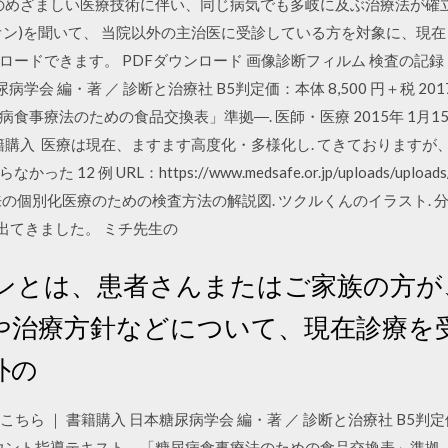
のめざましい医療技術に伴い、同じ病気でも多岐に及ぶ治療法が確
オン)を聞いて、 当院以外の主治医に受診している方を対象に、現在
できます。 PDFダウンロード 画像診断フィルム 検査の記録 など. 
病学会 編・著 ／ 診断と治療社 B5判定価：本体 8,500 円＋税 20
食事療法のための食品交換表」準拠―. 医師・医療 2015年 1月1
籍購入 医療は現在、ますます高度化・多様化し. てきておりますが、 
 URL：https://www.medsafe.or.jp/uploads/uploads/file
の個別化医療のための検査方法の解説図. ツクルくんのイラスト. 
出てきました。 ミチ先生の
ンとは、患者さんまたはご家族の方が
や治療方針などについて、現在診療を
外の
Fはこちら ｜ 書籍購入 日本糖尿病学会 編・著 ／ 診断と治療社 B5判定価：
ント指導テキスト―「糖尿病食事療法のための食品交換表」準拠―. 医師