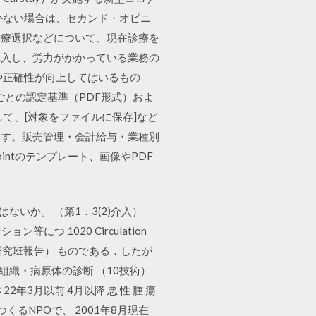
かない場合は、セカンド・オピニ
治療選択などについて、現在診療を
導入し、労力がかかっている業務の
ドや正確性が向上してはいるもの
ごとの認定基準（PDF形式）およ
て、[対象をファイルに保存]など
ます。販売管理・会計給与・業種別
intのテンプレート、画像やPDF
ないか。 （第1．3(2)介入）
つ 1020 Circulation
8年度合同研究班報告） ものである．したが
組織・病原体の診断 （10技術）
2年3月以前 4月以降 悪 性 腫 瘍
くるNPOで、 2001年8月現在