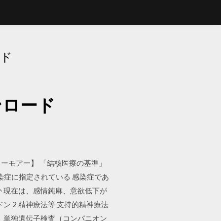
ード
ンロード
リーモアー】 「結核医療の基準」
感染症に指定されている 感染症であ
 現在は、感情鈍麻、意欲低下が
ン 2 精神療法等 支持的精神療法
は、単独遺伝子検査（コンパニオン