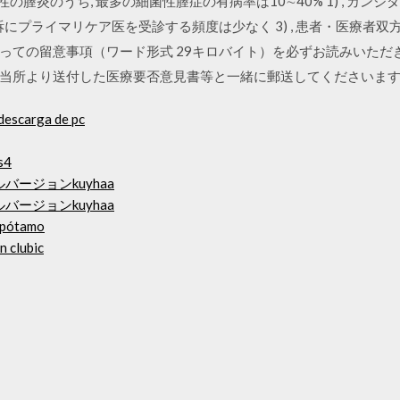
膣炎のうち, 最多の細菌性膣症の有病率は10∼40% 1) , カンジダ
にプライマリケア医を受診する頻度は少なく 3) , 患者・医療者双方
っての留意事項（ワード形式 29キロバイト）を必ずお読みいただ
当所より送付した医療要否意見書等と一緒に郵送してくださいま
descarga de pc
s4
バージョンkuyhaa
バージョンkuyhaa
opótamo
n clubic