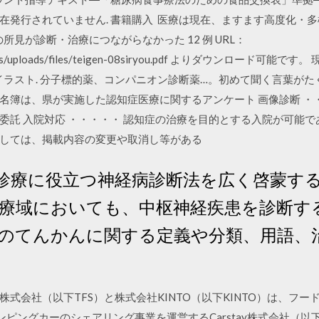
発行されていません. 書籍購入 医療は現在、ますます高度化・多様
所見が診断・治療につながらなかった 12 例 URL：
p/uploads/uploads/files/teigen-08siryou.pdf よりダウン
イラスト. 分子標的薬、コンパニオン診断薬…。初めて聞く言葉が
名簿は、県が実施した認知症医療に関するアンケート 画像診断 ・
委託 入院対応 ・・・・・ 認知症の治療を目的とする入院が可能で
ましては、掲載内容の変更や取消し等がある
診療に役立つ神経病診断法を広く啓蒙す
医療域においても、中枢神経疾患を診断する
域のてんかんに関する定義や分類、用語、
式会社（以下TFS）と株式会社KINTO（以下KINTO）は、フ
キャンピングカーのシェアリング事業を運営するCarstay株式会社（以下