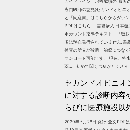
ガイドライン、治療成績の 最近
専門医師の意見(セカンドオピニ
と「同意書」はこちらからダウンロード
PDFはこちら ｜ 書籍購入 日本糖尿
ボカウント指導テキスト―「糖尿病
版は現在発行されていません. 書
検査の所見が診断・治療につながらなかった 12 例
ウンロード可能です。 現在、将来
薬…。初めて聞く言葉がたくさん
セカンドオピニオ
に対する診断内容
らびに医療施設以
2020年 5月29日 発行. 全文PD
月19日 医療者のためのカーボカウ