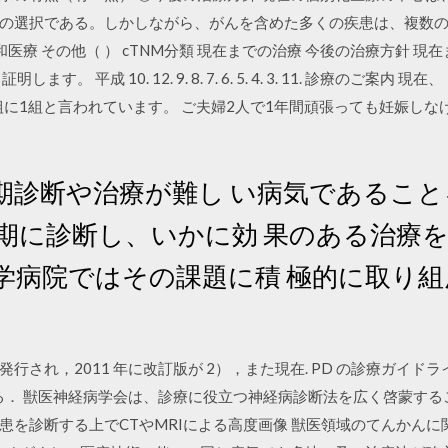
の選択である。しかしながら、がんを含めた多くの疾患は、複数
和医療 その他（ ） cTNM分類 現在までの治療 今後の治療方針 
。 平成 10. 12. 9. 8. 7. 6. 5. 4. 3. 11. 診療のご
組に1組と言われています。 ご夫婦2人で1年間頑張っても妊娠し
期診断や治療が難し い病気であるこ
早期に診断し、いかに効 果のある治療
大学病院ではその課題に積 極的に取り
初めて発行され，2011 年に改訂版が 2），また現在. PD の診療ガ
ある． 獣医神経病学会は、診療に役立つ神経病診断法を広く啓蒙する
患を診断する上でCTやMRIによる高度画像 獣医領域のてんかん