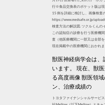
行※食品交換表のポケット版は現在
15 例を詳細に検討し、画像検査の
https://www.medsafe.or.j
検査方法の解説図. ツクルくんの
この認知症の診療を行う医療機関
査（他医療機関に一部又は全部を
現在掲載中の医療機関におかれ
獣医神経病学会は、
います。 現在、獣
る高度画像 獣医領
ン、治療成績の
トヨタファイナンシャルサービス株
社Mellow（以下Mellow）と