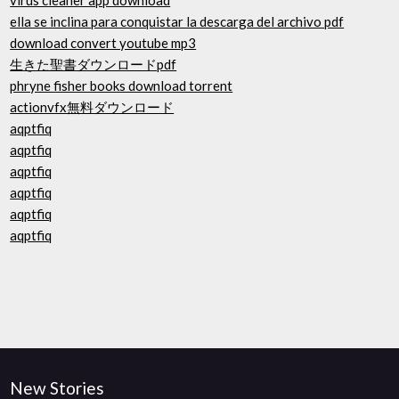
virus cleaner app download
ella se inclina para conquistar la descarga del archivo pdf
download convert youtube mp3
生きた聖書ダウンロードpdf
phryne fisher books download torrent
actionvfx無料ダウンロード
aqptfiq
aqptfiq
aqptfiq
aqptfiq
aqptfiq
aqptfiq
New Stories