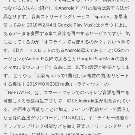
つながる方法をご紹介し ※Androidアプリの場合は若干方法が
異なります。 音楽ストリーミングサービス「Spotify」を早速
使ってみた 2018年2月4日 Google Play Musicはクラウド上に
あるデータを参照する事で音楽を再生するサービスですが、気
になってくるのが「オフラインでも使えるのか？」という事で
す。 SDカードスロットのあるAndroid端末であること; OSのバ
ージョンがAndroid5以降であること Google Play Musicの曲を
スマホにダウンロードする為には、以下の設定が必要となりま
す。 どうやら「音楽 Spotifyで1曲だけ(or複数の曲)をリピート
する裏技！ 2019年8月23日 radius（ラディウス）の
「NePLAYER」は、スマートフォンでのハイレゾ音源を再生を
可能にする音楽再生アプリで、iOSとAndroid版が用意されてい
る。 の再生が可能なことに加え、ハイレゾ配信サイトで購入し
た音源の直接ダウンロード、DLNA対応、イコライザー機能や
アップサンプリング機能などを備え 音楽ストリーミングサービ
ス「Spotify」に対応したのだ（iOS/Android版の