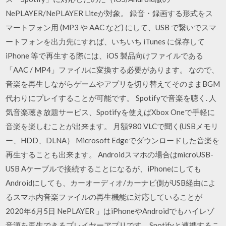
NePLAYER/NePLAYER Liteが対象。 録音・録画する形式をス
マートフォン用 (MP3 や AAC など) にして、USB で繋いでスマ
ートフォンを出力先にすれば、いちいち iTunes に保存して
iPhone 等で再生する際には、iOS 製品向けファイルである
「AAC / MP4」ファイルに変換する必要があります。 なので、
音楽を再生しながらゲームやアプリを切り替えてそのままBGM
代わりにプレイすることが可能です。 Spotifyで音楽を聴く. 人
気音楽聴き放題サービス、Spotifyを使えばXbox Oneで手軽に
音楽を楽しむことが出来ます。 月額980 VLCで聞く(USBメモリ
ー、HDD、DLNA） Microsoft Edgeでダウンロードした音楽を
再生することも出来ます。 Androidスマホの場合はmicroUSB-
USB Aケーブルで接続することになるが、iPhoneにしても
Androidにしても、カーオーディオ/カーナビ側がUSB経由によ
るスマホ内音楽ファイルの再生機能に対応していることが
2020年6月5日 NePLAYER 」はiPhoneやAndroidでもハイレゾ
音源を再生できるプレイヤーアプリです。Spotifyと連携するこ