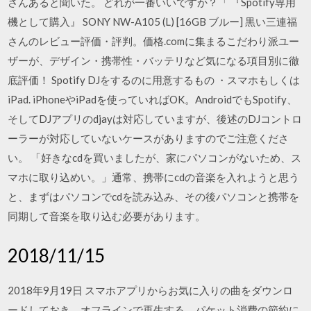
さんあると聞いた。 どれが一番いいですか？「 『Spotify専用
機として購入』 SONY NW-A105 (L) [16GB ブルー] 黒い三連福
さんのレビュー評価・評判。価格.comに集まるこだわり派ユー
ザーが、デザイン・携帯性・バッテリなど気になる項目別に徹
底評価！ Spotify DJをするのに用意するもの ・スマホもしくは
iPad. iPhoneやiPadを使っていればOK。AndroidでもSpotify、
そしてDJアプリのdjayは対応していますが、後述のDJコントロ
ーラーが対応していないケースがありますのでご注意くださ
い。 「好きなcdを買いましたが、家にパソコンがないため、ス
マホに取り込めい。」通常、携帯にcdの音楽を入れようと思う
と、まずはパソコンでcdを読み込み、その後パソコンと携帯を
同期して音楽を取り込む必要があります。
2018/11/15
2018年9月19日 スマホアプリからお気に入りの曲をダウンロ
ードしておき、オフラインで再生する、パケット消費の節約に