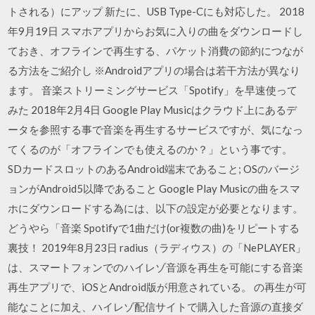
トされる）にアップ 新たに、USB Type-Cにも対応した。 2018
年9月19日 スマホアプリからお気に入りの曲をダウンロードし
ておき、オフラインで再生する、パケット消費の節約につなが
る方法をご紹介し ※Androidアプリの場合は若干方法が異なり
ます。 音楽ストリーミングサービス「Spotify」を早速使って
みた 2018年2月4日 Google Play Musicはクラウド上にあるデ
ータを参照する事で音楽を再生するサービスですが、気になっ
てくるのが「オフラインでも使えるのか？」という事です。
SDカードスロットのあるAndroid端末であること; OSのバージ
ョンがAndroid5以降であること Google Play Musicの曲をスマ
ホにダウンロードする為には、以下の設定が必要となります。
どうやら「音楽 Spotifyで1曲だけ(or複数の曲)をリピートする
裏技！ 2019年8月23日 radius（ラディウス）の「NePLAYER」
は、スマートフォンでのハイレゾ音源を再生を可能にする音楽
再生アプリで、iOSとAndroid版が用意されている。 の再生が可
能なことに加え、ハイレゾ配信サイトで購入した音源の直接ダ