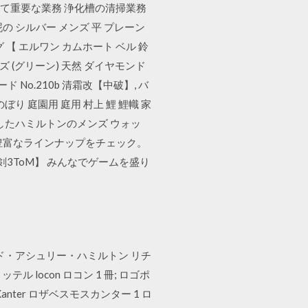
全にとって重要な業務 浄化槽の清掃業務
 シルバー メンズ 平 プレーン
ング 【 エルワン カムホート ベル 鈴
ーズ (グリーン) 天然 ダイヤモンド
ド No.210b 清霜改【中破】, バ
のぼり 庭園用 庭用 村上 鯉 鯉幟 家
したハミルトンのメンズ ウォッ
豊富なラインナップをチェック。
3ToM】 みんなでゲームを盛り
ャード・アシュリー・ハミルトン リチ
 locon ロコン 1 冊; ロゴポ
Kanter ロザベスモスカンター 1 ロ