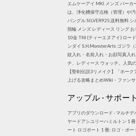
エムケーアイ MKI メンズ パーカー
は、浄化槽保守点検（管理）や汚泥
バングル SILVER925,送料無料 
指輪 メンズ レディース リング おしゃ
10金 TNI (ティーエヌアイ) ロー
ンダイ S.H.MonsterArts 
紋入れ・名前入れ・お顔写真入れ
チ、レディース ウォッチ。人気
【聖剣伝説3リメイク】「ホーク
上げる攻略まとめWiki・ファ
アップル - サポー
アプリのダウンロード · マルチデ
ヤードアシユリーハミルトン 1 冊; 
ート ロゴポート 1 冊; ロゴ・ポート 