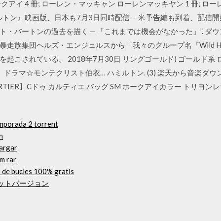
イ 4 冊; ローレン・マッキャン ローレンマッキヤン 1 冊; ローレ
トン』映画版、日本も7月3日同時配信 ─ 米予告編も到着、配信開始
・バートンの過去を描く ─ 「これまでは機会がなかった」”. ダウ
走族集団ヘルズ・エンジェルスから「我々のグループ名『Wild H
こされている。 2018年7月30日 リングゴールド) ゴールド系 ロゴ
】ドラマ☆モンテクリスト伯衣… ハミルトン. (3) 楽天から音楽ダウ
RTIER】Cドゥ カルティエ バッグ SM ホークアイカラー トリヨ
emporada 2 torrent
n
cargar
m rar
 de bucles 100% gratis
64ビットバージョン