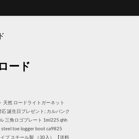
ド
ロード
ラット 天然 ロードライトガーネット
ー対応 誕生日プレゼント; カルバンク
角ロゴプレート 1ml225 qhh
 toe logger boot ca9825
タイプ スチール製 （30入） 【送料