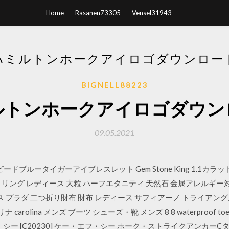
Home
Rasanen73305
Vensel31943
ハミルトンホークアイロゴダウンロー
BIGNELL88223
ルトンホークアイロゴダウン
09.05.2021
クビードブルータイガーアイブレスレット Gem Stone King 1.1カ
指輪 リング レディース 大粒 ハーフエタニティ 天然石 金属アレルギ
 プラダ 二つ折り財布 財布 レディース サフィアーノ トライアングル 三
carolina メンズ ブーツ シューズ・靴 メンズ 8 8 waterproof toe steel
・シー [C20230] ケー・エフ・シー ホーク・ストライクアンカーC