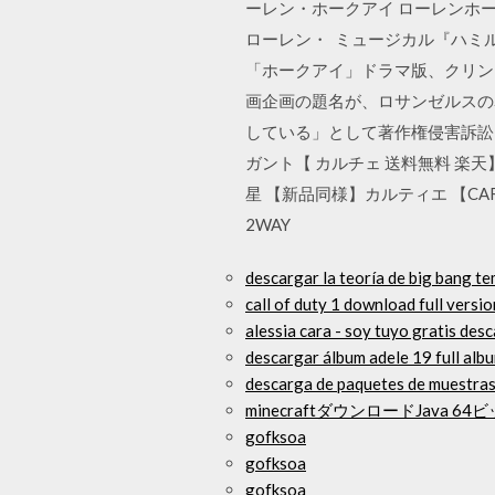
ーレン・ホークアイ ローレンホークア
ローレン・ ミュージカル『ハミル
「ホークアイ」ドラマ版、クリント
画企画の題名が、ロサンゼルスの暴
している」として著作権侵害訴訟を起
ガント【 カルチェ 送料無料 楽天
星 【新品同様】カルティエ 【CA
2WAY
descargar la teoría de big bang t
call of duty 1 download full versio
alessia cara - soy tuyo gratis des
descargar álbum adele 19 full albu
descarga de paquetes de muestras
minecraftダウンロードJava 
gofksoa
gofksoa
gofksoa