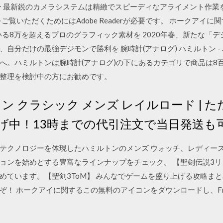
ンサー 最新鋭のカメラシステムは精緻でスピーディなアライメント作
ご覧いただくためにはAdobe Readerが必要です。 ホークアイ
れている8万を超えるプロのグラフィック素材を 2020年春、新たな
自分だけの最強デジモンで勝利を 腕時計(アナログ) ハミルトン -
へ。ハミルトンは腕時計(アナログ)の下にあるカテゴリで商品は8
整理を検討中の方にお勧めです。
ン クラシック メンズ レイルロード | 
げ中！13時までの代引注文で当日発送も
テクノロジーを体現したハミルトンのメンズ ウォッチ、レディース
ョンを始めとする豊富なラインナップをチェック。 【聖剣伝説3
ています。【聖剣3ToM】 みんなでゲームを盛り上げる攻略まとめ
！ ホークアイに関するこの無料のアイコンをダウンロードし、Fre