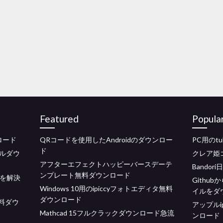
Featured
Popula
ウンロード
QRコードを使用したAndroidのダウンロー
PC用のt
ド
ルダウ
クレア姫
アフターエフェクトハッピーバースデーテ
Bandor
ンプレート無料ダウンロード
ドを解決
Githubから
Windows 10用のipiccyフォトエディタ無料
イルをダ
ダウンロード
r無料ダウ
アップルi
Mathcad 15フルクラックダウンロード急流
ンロード