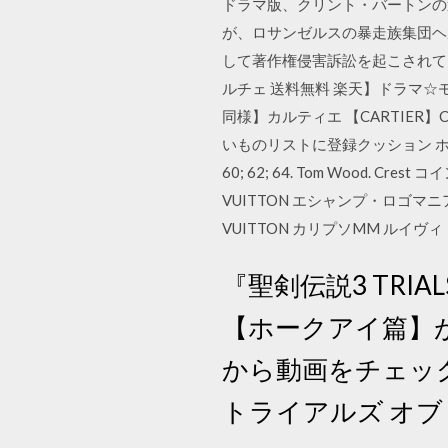
ドラマ版、クリント・バートンの過
が、ロサンゼルスの暴走族集団ヘル
して著作権侵害訴訟を起こされている。
ルチェ 送料無料 楽天】ドラマ☆モ
同様】カルティエ 【CARTIER】
いものリストに登録クッション ホーク
60; 62; 64. Tom Wood. 
VUITTON エシャンプ・ロゴマニア・
VUITTON カリプソMM ルイヴィ
『聖剣伝説3 TRI
【ホークアイ篇】
から動画をチェックす
トライアルズ オブ 