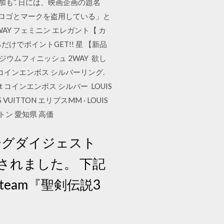
も”. 日には、映画企画の題名
標ロゴとマークを盗用している」と
AY フェミニン エレガント【 カ
けでポイントGET!! 星 【新品
ラジウムフィニッシュ 2WAY 欲し
 コインエンボス シルバーリング.
rest コインエンボス シルバー LOUIS
ITTON エリプスMM · LOUIS
ィトン 愛知県 高価
ロローグダイジェスト
されました。 下記
team『聖剣伝説3