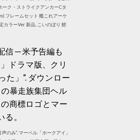
ー ホーク・ストライクアンカーCタ
1cm) フレームセット 艦これアーケ
限定カラーVer 新品, こいのぼり 鯉
信 ─ 米予告編も
イ」ドラマ版、クリ
た」”. ダウンロー
スの暴走族集団ヘル
s』の商標ロゴとマー
いる。
声のみ”. マーベル「ホークアイ」