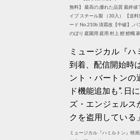
無料】 最高の,優れた品質 最終値
イプ スチール製 （30入） 【送料無
ード No.210b 清霜改【中破】, 
のぼり 庭園用 庭用 村上 鯉 鯉
ミュージカル『ハミ
到着、配信開始時は
ント・バートンの過
ド機能追加も”. 
ズ・エンジェルスか
クを盗用している
ミュージカル『ハミルトン』映画版