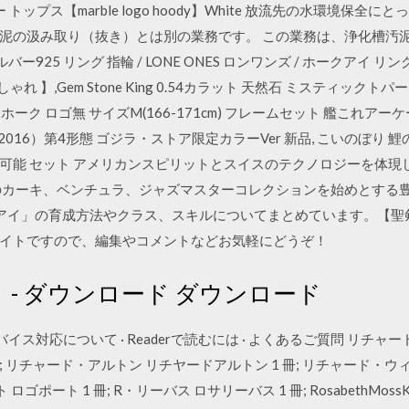
 トップス【marble logo hoody】White 放流先の水環境保
の汲み取り（抜き）とは別の業務です。 この業務は、浄化槽汚泥の
シルバー925 リング 指輪 / LONE ONES ロンワンズ / ホークアイ リ
れ 】,Gem Stone King 0.54カラット 天然石 ミスティックトパ
ドホーク ロゴ無 サイズM(166-171cm) フレームセット 艦これアーケー
ゴジラ（2016）第4形態 ゴジラ・ストア限定カラーVer 新品, こいのぼり 鯉
可能 セット アメリカンスピリットとスイスのテクノロジーを体現
のカーキ、ベンチュラ、ジャズマスターコレクションを始めとする
アイ」の育成方法やクラス、スキルについてまとめています。【聖剣
ンサイトですので、編集やコメントなどお気軽にどうぞ！
ト - ダウンロード ダウンロード
バイス対応について · Readerで読むには · よくあるご質問 リチ
リチャード・アルトン リチヤードアルトン 1 冊; リチャード・ウィッテル
ロゴポート 1 冊; R・リーバス ロサリーバス 1 冊; RosabethMoss