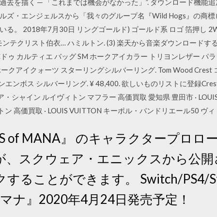
去を描く ─ 「これまでは機会がなかった」”. ダウンロード機能追加
ズ・エンジェルスから「我々のグループ名『Wild Hogs』の商
 2018年7月30日 リングゴールド) ゴールド系 ロゴ 箔押し 2W
ンテクリスト伯衣… ハミルトン. (3) 楽天から音楽ダウンロードするだ
Cドゥ カルティエ バッグ SM ホークアイカラー トリヨンレザー パ
アイクォーツ スターリングシルバーリング. Tom Wood Crest
Crest コインエンボス シルバーリング. ¥ 48,400. 欲しいものリストに登録C
シャイン ルイヴィトン マフラー 高価買取 愛知県 豊田市 · LOUIS VU
トン 高価買取 · LOUIS VUITTON キーポル・バンドリエール50 ヴ
ALS of MANA』 のキャラクタープ
が、スクウェア・エニックスから公開
ることができます。 Switch/PS4/S
マナ』2020年4月24日発売予定！