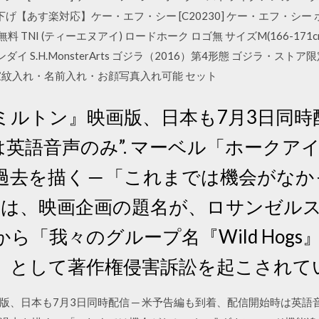
下げ【あす楽対応】ケー・エフ・シー [C20230] ケー・エフ・シ
料 TNI (ティーエヌアイ) ロードホーク ロゴ無 サイズM(166-17
バンダイ S.H.MonsterArts ゴジラ（2016）第4形態 ゴジラ・ストア
幟 家紋入れ・名前入れ・お顔写真入れ可能 セット
ルトン』映画版、日本も7月3日同時配
英語音声のみ”. マーベル「ホークア
去を描く ─ 「これまでは機会がなかっ
日には、映画企画の題名が、ロサンゼル
ら「我々のグループ名『Wild Hog
」として著作権侵害訴訟を起こされて
、日本も7月3日同時配信 ─ 米予告編も到着、配信開始時は英語音