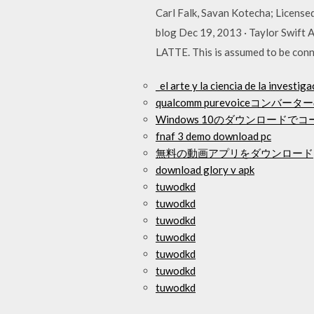
Carl Falk, Savan Kotecha; License
blog Dec 19, 2013 · Taylor Swift 
LATTE. This is assumed to be conne
_el arte y la ciencia de la investig
qualcomm purevoiceコン
Windows 10のダウンロード
fnaf 3 demo download pc
無料の動画アプリをダウンロード
download glory v apk
tuwodkd
tuwodkd
tuwodkd
tuwodkd
tuwodkd
tuwodkd
tuwodkd