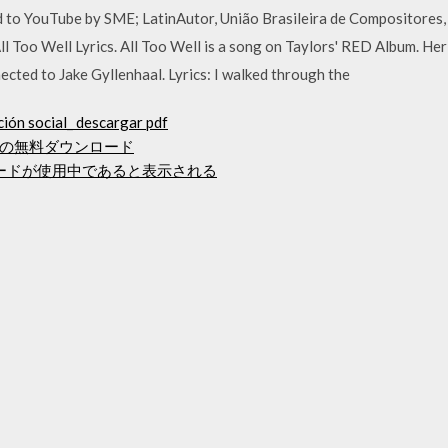
d to YouTube by SME; LatinAutor, União Brasileira de Compositores,
All Too Well Lyrics. All Too Well is a song on Taylors' RED Album. 
cted to Jake Gyllenhaal. Lyrics: I walked through the
ación social_ descargar pdf
バーターの無料ダウンロード
でコードが使用中であると表示される