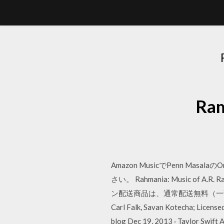
Ra
Amazon MusicでPenn Ma
さい。 Rahmania: Music
ン配送商品は、通常配送無料（一部除く）。 Sep 20
Carl Falk, Savan Kotecha; License
blog Dec 19, 2013 · Taylor Swift 