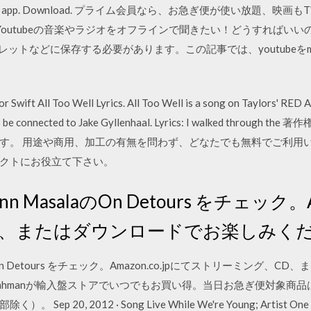
n Appstore app. Download. プライム会員なら、お急ぎ便が使い放
Youtubeの音楽やラジオをオフラインで聞きたい！どうすればいいの
レットなどに保存する必要があります。この記事では、youtubeを
or Swift All Too Well Lyrics. All Too Well is a song on Taylors' RED
 to be connected to Jake Gyllenhaal. Lyrics: I walked thr
す。 用途や商用、加工の有無を問わず、どなたでも無料でご利用い
クトにお役立て下さい。
enn MasalaのOn Detours をチェック。
D、またはダウンロードでお楽しみく
salaのOn Detours をチェック。Amazon.co.jpにてストリーミン
 of A.R. Rahmanが輸入盤ストアでいつでもお買い得。当日お急ぎ便
, 2012 · Song Live While We're Young; Artist One Direc