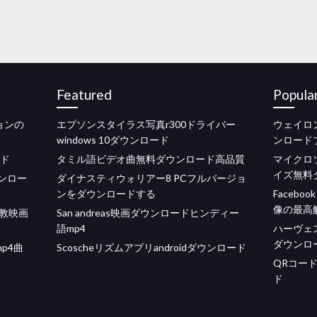
Featured
Popula
ションの
エプソンスタイラス写真r300ドライバー
ウェイロ
windows 10ダウンロード
ンロード
ード
タミル語ビデオ曲無料ダウンロード高品質
マイクロ
イズ無料
ウンロー
ダイナスティウォリアー8 PCフルバージョ
ンをダウンロードする
Faceb
像の最高
教映画
San andreas映画ダウンロードヒンディー
語mp4
ハーヴェ
ダウンロ
mp4曲
Scoscheリズムアプリandroidダウンロード
QRコード
ド