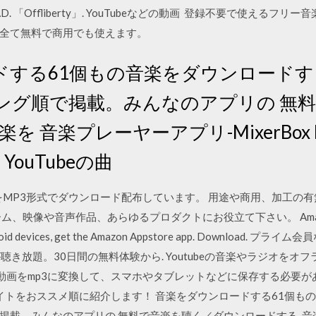
OAD. 「Offliberty」. YouTubeなどの動画 登録不要で使える
全て無料で商用でも使えます。
する61個もの音楽をダウンロードする A
ング順で掲載。みんなのアプリの 無
を 音楽プレーヤーアプリ-MixerBox 
YouTubeの曲
をMP3形式でダウンロード配布しています。 用途や商用、加工の
や音声作品、あらゆるプロダクトにお役立て下さい。 Amazon Services
r Android devices, get the Amazon Appstore app. Downl
が聴き放題。30日間の無料体験から. Youtubeの音楽やラジオを
eの動画をmp3に変換して、スマホやタブレットなどに保存する必要
料サイトをおススメ順に紹介します！ 音楽をダウンロードする61個もの音
載。みんなのアプリの 無料で音楽を聴く／ダウンロードする. 音