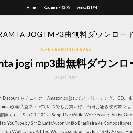
Home
Rasanen73305
Vensel31943
RAMTA JOGI MP3曲無料ダウンロー
CHEESEBORO46755
mta jogi mp3曲無料ダウン
22.04.2021
salaのOn Detours をチェック。Amazon.co.jpにてストリーミン
 of A.R. Rahmanが輸入盤ストアでいつでもお買い得。当日お急ぎ便
, 2012 · Song Live While We're Young; Artist One Direc
d to YouTube by SME; LatinAutor, União Brasileira de Compositores,
All Too Well Lyrics. All Too Well is a song on Taylors' RED Album. 