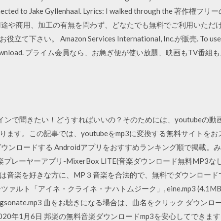
 connected to Jake Gyllenhaal. Lyrics: I walked through
用途や商用、加工の有無を問わず、どなたでも無料でご利用いただけ
azon Services International, Inc.が販売. To use this ap
ore app. Download. プライム会員なら、お急ぎ便が使い放題、映画も
ラインで聞きたい！どうすればいいの？そのためには、youtubeの
ます。この記事では、youtubeをmp3に変換する無料サイトを
ウンロードする Androidアプリをおすすめランキング順で掲載。
ーヤーアプリ-MixerBox LITE(音楽ダウンロード無料MP3なし). 
は音楽を好きな方に、MP３音楽を合法的で、無料でダウンロード
ルト「アイネ・クライネ・ナハトムジーク」, eine.mp3 (4.1
ringsonate.mp3 曲をお聴きになる場合は、曲名をクリック ダ
020年1月6日 邦楽の無料音楽ダウンロードmp3を安心してでき