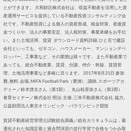
とができます。 大和財託株式会社は、収益不動産を活用した資
産運用サービスを提供している不動産投資コンサルティング会
社です。不動産投資による個人の資産形成、税金対策、老後資
金づくりや、法人の事業安定、法人税対策、事業承継をお手伝
い。また土地活用、賃貸 ダウンロード資料詳細. ひと言で建設
会社といっても、ゼネコン、ハウスメーカー、マンションデベ
ロッパー、工事業など、その業態は様々です。 また不動産業で
あっても、総合不動産業、賃貸、分譲、仲介・斡旋、賃貸管
理、土地活用事業など多岐に亘ります。 2017年8月21日 参加
費, 無料. 会場, MIFA Football Park（豊洲）. 講師, スポーツアカ
デミー／鈴木啓太さん（第1部）、丸山桂里奈さん（第2部）
食育セミナー／株式会社 明治. 主催, 三井不動産株式会社. 協力,
公益財団法人東京オリンピック・パラリンピック競技
賃貸不動産経営管理士試験総合講義／総合カリキュラムは，最
適化された知識定着と過去問演習の並行学習で合格をつかみ取