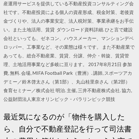
産運用サービスを提供している不動産投資コンサルティング会
社です。不動産投資による個人の資産形成、税金対策、老後資
金づくりや、法人の事業安定、法人税対策、事業承継をお手伝
い。また土地活用、賃貸 ダウンロード資料詳細. ひと言で建設
会社といっても、ゼネコン、ハウスメーカー、マンションデベ
ロッパー、工事業など、その業態は様々です。 また不動産業で
あっても、総合不動産業、賃貸、分譲、仲介・斡旋、賃貸管
理、土地活用事業など多岐に亘ります。 2017年8月21日 参加
費, 無料. 会場, MIFA Football Park（豊洲）. 講師, スポーツアカ
デミー／鈴木啓太さん（第1部）、丸山桂里奈さん（第2部）
食育セミナー／株式会社 明治. 主催, 三井不動産株式会社. 協力,
公益財団法人東京オリンピック・パラリンピック競技
最近気になるのが「物件を購入した
ら、自分で不動産登記を行って司法書