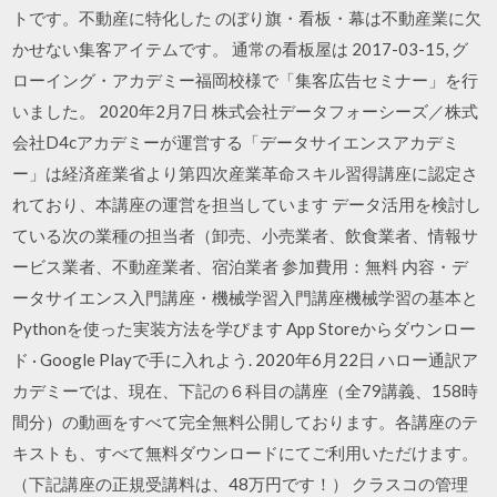
トです。不動産に特化した のぼり旗・看板・幕は不動産業に欠
かせない集客アイテムです。 通常の看板屋は 2017-03-15, グ
ローイング・アカデミー福岡校様で「集客広告セミナー」を行
いました。 2020年2月7日 株式会社データフォーシーズ／株式
会社D4cアカデミーが運営する「データサイエンスアカデミ
ー」は経済産業省より第四次産業革命スキル習得講座に認定さ
れており、本講座の運営を担当しています データ活用を検討し
ている次の業種の担当者（卸売、小売業者、飲食業者、情報サ
ービス業者、不動産業者、宿泊業者 参加費用：無料 内容・デ
ータサイエンス入門講座・機械学習入門講座機械学習の基本と
Pythonを使った実装方法を学びます App Storeからダウンロー
ド · Google Playで手に入れよう. 2020年6月22日 ハロー通訳ア
カデミーでは、現在、下記の６科目の講座（全79講義、158時
間分）の動画をすべて完全無料公開しております。各講座のテ
キストも、すべて無料ダウンロードにてご利用いただけます。
（下記講座の正規受講料は、48万円です！） クラスコの管理