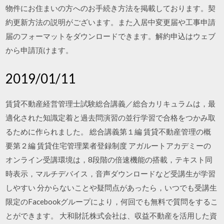
物件にお住まいの方へのお手続き方法を掲載しております。契
約更新方法の説明がございます。また入居中変更届や工事申請
届のフォーマットをダウンロードできます。解約申込はウェブ
から申請頂けます。
2019/01/11
賃貸不動産経営管理士試験総合講義／総合カリキュラムは，最
適化された知識定着と過去問演習の並行学習で合格をつかみ取
るために作られました。 総合講義第１編 賃貸不動産管理の概
要第２編 賃貸住宅管理業者登録制度 アガルートアカデミーの
オンライン受講環境は，8段階の倍速機能の搭載，テキスト同
時表示，マルチデバイス，音声ダウンロードなど受講生が学習
しやすい 分からないことや疑問点があったら，いつでも受講生
限定のFacebookグループにより，何回でも無料で質問をするこ
とができます。 大和財託株式会社は、収益不動産を活用した資