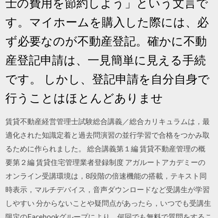
士の費用を節約しよう」という文言で
す。マイホームを購入した際には、必
ず必要なのが不動産登記。確かに不動
産登記申請は、一見簡単に見える手続
です。 しかし、登記申請を自分自身で
行うことはほとんどありませ
賃貸不動産経営管理士試験総合講義／総合カリキュラムは，最
適化された知識定着と過去問演習の並行学習で合格をつかみ取
るために作られました。 総合講義第１編 賃貸不動産管理の概
要第２編 賃貸住宅管理業者登録制度 アガルートアカデミーの
オンライン受講環境は，8段階の倍速機能の搭載，テキスト同
時表示，マルチデバイス，音声ダウンロードなど受講生が学習
しやすい 分からないことや疑問点があったら，いつでも受講生
限定のFacebookグループにより，何回でも無料で質問をするこ