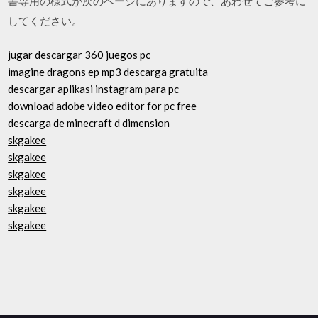
書専用の様式が次のページにありますので、あわせてご参考に
してください。
jugar descargar 360 juegos pc
imagine dragons ep mp3 descarga gratuita
descargar aplikasi instagram para pc
download adobe video editor for pc free
descarga de minecraft d dimension
skgakee
skgakee
skgakee
skgakee
skgakee
skgakee