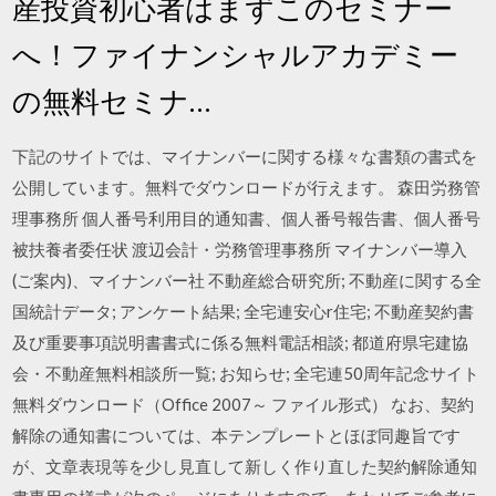
産投資初心者はまずこのセミナー
へ！ファイナンシャルアカデミー
の無料セミナ…
下記のサイトでは、マイナンバーに関する様々な書類の書式を
公開しています。無料でダウンロードが行えます。 森田労務管
理事務所 個人番号利用目的通知書、個人番号報告書、個人番号
被扶養者委任状 渡辺会計・労務管理事務所 マイナンバー導入
(ご案内)、マイナンバー社 不動産総合研究所; 不動産に関する全
国統計データ; アンケート結果; 全宅連安心r住宅; 不動産契約書
及び重要事項説明書書式に係る無料電話相談; 都道府県宅建協
会・不動産無料相談所一覧; お知らせ; 全宅連50周年記念サイト
無料ダウンロード（Office 2007～ ファイル形式） なお、契約
解除の通知書については、本テンプレートとほぼ同趣旨です
が、文章表現等を少し見直して新しく作り直した契約解除通知