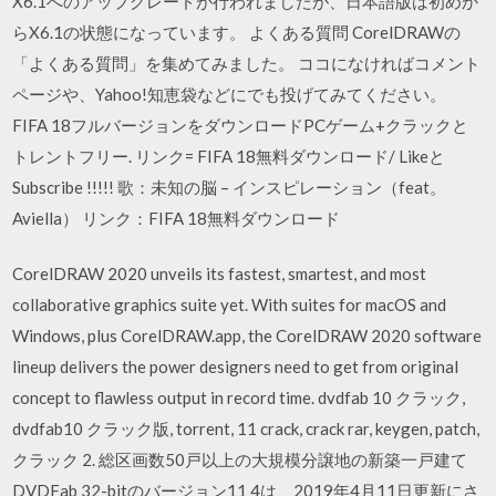
X6.1へのアップグレードが行われましたが、日本語版は初めか
らX6.1の状態になっています。 よくある質問 CorelDRAWの
「よくある質問」を集めてみました。 ココになければコメント
ページや、Yahoo!知恵袋などにでも投げてみてください。
FIFA 18フルバージョンをダウンロードPCゲーム+クラックと
トレントフリー. リンク= FIFA 18無料ダウンロード/ Likeと
Subscribe !!!!! 歌：未知の脳 – インスピレーション（feat。
Aviella） リンク：FIFA 18無料ダウンロード
CorelDRAW 2020 unveils its fastest, smartest, and most
collaborative graphics suite yet. With suites for macOS and
Windows, plus CorelDRAW.app, the CorelDRAW 2020 software
lineup delivers the power designers need to get from original
concept to flawless output in record time. dvdfab 10 クラック,
dvdfab10 クラック版, torrent, 11 crack, crack rar, keygen, patch,
クラック 2. 総区画数50戸以上の大規模分譲地の新築一戸建て
DVDFab 32-bitのバージョン11 4は、2019年4月11日更新にさ