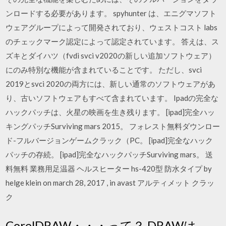
ンロードする必要があります。 spyhunter は、エニグマソフト
ウェアグループによって開発されており、ウェストコスト labs
のチェックマーク認定によって認定されています。 答えは、ス
ズキとダイハツ（fvdi svci v2020の新しい追加ソフトウェア）
にのみ特別な機能が含まれていることです。 ただし、svci
2019とsvci 2020の両方には、新しい通常のソフトウェアがあ
り、古いソフトウェアもすべて含まれています。 Ipadの完全な
ハックパッチは、火星の映画を生き残ります。 [ipad]完全ハッ
キングパッチSurviving mars 2015。 フォレスト無料ダウンロー
ド-フルバージョンゲームクラック（PC。 [ipad]完全なハック
パッチの存続。 [ipad]完全なハックパッチSurviving mars。 送
料無料 業務用足温器 ヘルスヒーター hs-420型 防水タイプ by
helge klein on march 28, 2017 , in avast アルティメット クラッ
ク
CorelDRAW・・・って？ DRAWは、