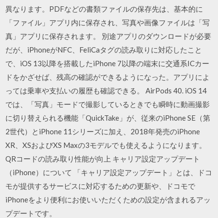
異なります。PDFなどの書類ファイルの保存先は、基本的に
「ファイル」アプリ内に保存され、写真や画像ファイルは「写
真」アプリに保存されます。 別途アプリのダウンロードが必要
だが、iPhoneがNFC、FeliCaタグの読み取りに対応したこと
で、iOS 13以降を搭載したiPhone 7以降の端末に交通系ICカー
ドをかざせば、残高の確認ができるようになった。アプリによ
っては乗車や支払いの履歴も確認できる。 AirPods 40. iOS 14
では、「写真」モードで撮影しているときでも瞬時に動画撮影
に切り替えられる機能「QuickTake」が、従来のiPhone SE（第
2世代）とiPhone 11シリーズに加え、2018年発売のiPhone
XR、XSおよびXS Maxの3モデルでも使えるようになります。
QRコードの読み取り性能が向上 キャリア設定アップデート
（iPhone）について 「キャリア設定アップデート」とは、ドコ
モが提供するサービスに対応するための更新や、ドコモで
iPhoneをより便利にお使いいただくための設定が含まれるアッ
プデートです。