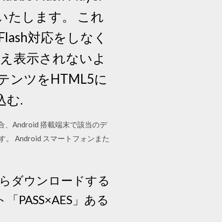
いたします。 これ
lash対応をしなく
さえ表示されないよ
テンツをHTML5に
込む.
場合、Android 搭載端末で該当のデ
 Android スマートフォンまた
からダウンロードする
ASS×AES」ある