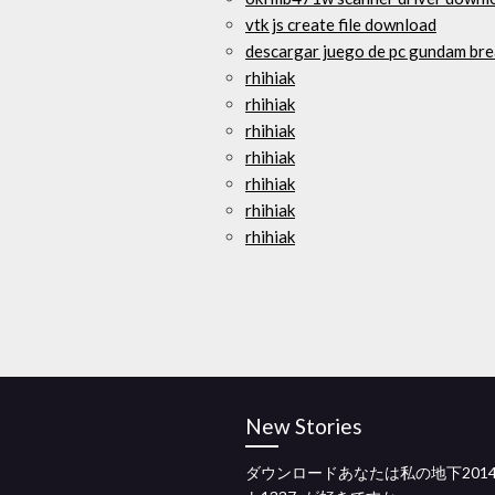
vtk js create file download
descargar juego de pc gundam bre
rhihiak
rhihiak
rhihiak
rhihiak
rhihiak
rhihiak
rhihiak
New Stories
ダウンロードあなたは私の地下201