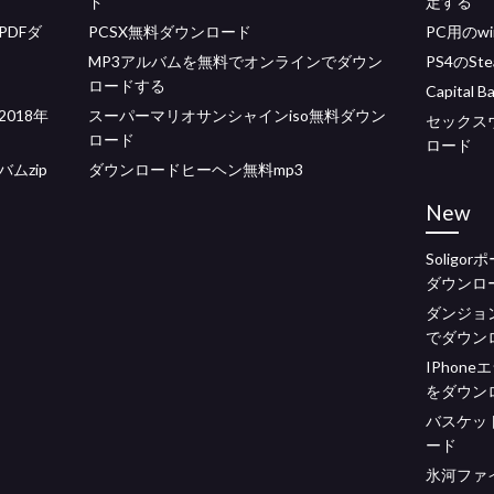
ド
定する
DFダ
PCSX無料ダウンロード
PC用のwi
MP3アルバムを無料でオンラインでダウン
PS4のS
ロードする
Capita
s 2018年
スーパーマリオサンシャインiso無料ダウン
セックス
ロード
ロード
ムzip
ダウンロードヒーヘン無料mp3
New
Solig
ダウンロ
ダンジョ
でダウン
IPhon
をダウン
バスケッ
ード
氷河ファ