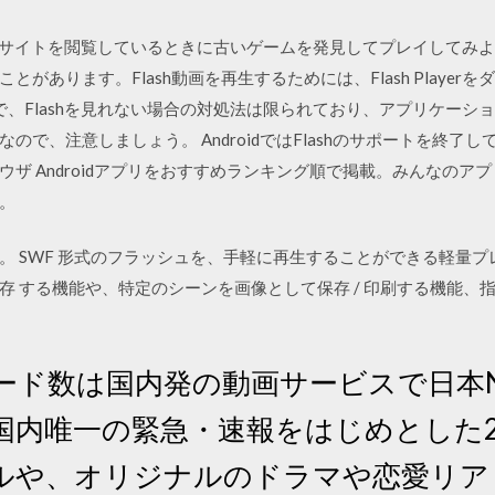
dスマホでサイトを閲覧しているときに古いゲームを発見してプレイしてみよ
があります。Flash動画を再生するためには、Flash Playe
idスマホで、Flashを見れない場合の対処法は限られており、アプリケ
、注意しましょう。 AndroidではFlashのサポートを終了している. 
ブラウザ Androidアプリをおすすめランキング順で掲載。みんなの
。
 SWF 形式のフラッシュを、手軽に再生することができる軽量プレ
存 する機能や、特定のシーンを画像として保存 / 印刷する機能、
ド数は国内発の動画サービスで日本No.
 国内唯一の緊急・速報をはじめとした
ルや、オリジナルのドラマや恋愛リア