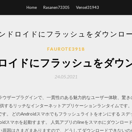
Home
Rasanen73305
Vensel31943
ンドロイドにフラッシュをダウンロ
FAUROTE3918
ロイドにフラッシュをダウ
24.05.2021
rは、軽量なブラウザープラグインで、一貫性のある魅力的なユーザー体験、
供するリッチなインターネットアプリケーションランタイムです。
です。 どのAndroidスマホでもフラッシュライトをオンにする スデッ
などのAndroidスマホを起動すます。 人気アプリのlineをスマホにダ
きない原因はさまざまありますので、どうしてダウンロードできない