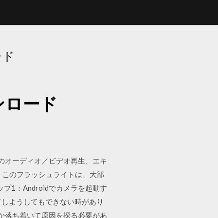
ード
ンロード
驚きのオーディオ／ビデオ再生、エキ
 このフラッシュライトは、大部
プ1：Androidでカメラを起動す
ウンロードしようしてもできない時があり
のか落ち着いて原因を探る必要があ