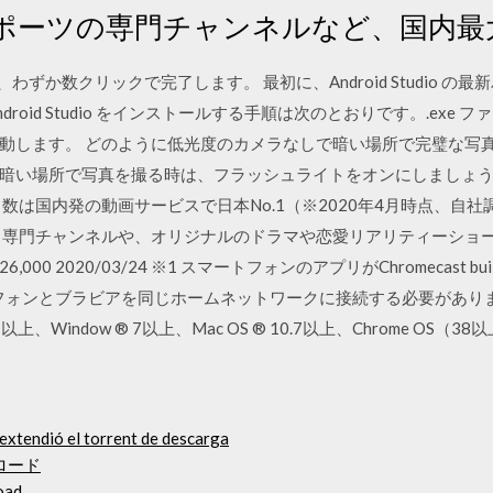
ーツの専門チャンネルなど、国内最大級
アップは、わずか数クリックで完了します。 最初に、Android Studi
 に Android Studio をインストールする手順は次のとおりです。.e
動します。 どのように低光度のカメラなしで暗い場所で完璧な写真
暗い場所で写真を撮る時は、フラッシュライトをオンにしましょう。A
数は国内発の動画サービスで日本No.1（※2020年4月時点、自社
ス専門チャンネルや、オリジナルのドラマや恋愛リアリティーショ
 2020/03/24 ※1 スマートフォンのアプリがChromecast built-
ンとブラビアを同じホームネットワークに接続する必要があります ※ Chro
 7以上、Window ® 7以上、Mac OS ® 10.7以上、Chrome OS（38以上） 
 extendió el torrent de descarga
ロード
oad