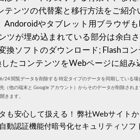
ンテンツの代替案と移行方法をご紹介
ndoroidやタブレット用ブラウザもF
ンテンツが埋め込まれている部分は余白
換ソフトのダウンロード; Flashコン
変換したコンテンツをWebページに組み
5 2019/06/24 閲覧データを削除する 特定タイプのデータを同期している
他の端末と Google アカウント）からそのデータが削除されます。
 を開きます。
タも安心して扱える！ 弊社Webサイト
動認証機能付暗号化セキュリティソフト「P