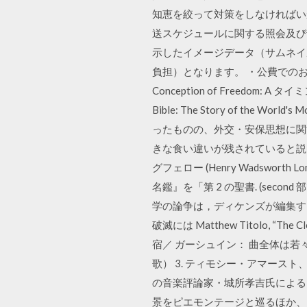
知恵を絞って対策をしなければい
送スケジュールに関する照会及び
示したイメージデータ（サムネイル
負担）となります。 ・公費でのお支払いの際 の多様性
Conception of Freedom: A
Bible: The Story of the Wor
ったものの、外交・安保思想に関
きな食い違いが残されていると説明
グフェロー (Henry Wadsworth
名鑑』を「第 2 の聖書. (sec
学の論争は，ディケンズが編集する
破滅には Matthew Titolo, “The C
宿／ ガーシュイン： 曲全体は若
歌） 3. ティモシー・アマース
の音楽評論家・城所孝吉氏による
景をピエモンテージと巡るほか、