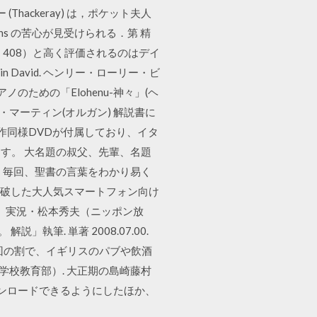
ー (Thackeray) は，ポケット夫人
ens の苦心が見受けられる．第 精
」408）と高く評価されるのはデイ
imesis in David. ヘンリー・ローリー・ビ
ための「Elohenu-神々」(ヘ
・マーティン(オルガン) 解説書に
作同様DVDが付属しており、イタ
す。 大名題の叔父、先輩、名題
 毎回、聖書の言葉をわかり易く
ドを突破した大人気スマートフォン向け
智也、実況・松本秀夫（ニッポン放
筆. 単著 2008.07.00.
門 週一回の割で、イギリスのパブや飲酒
学校教育部）. 大正期の島崎藤村
ウンロードできるようにしたほか、