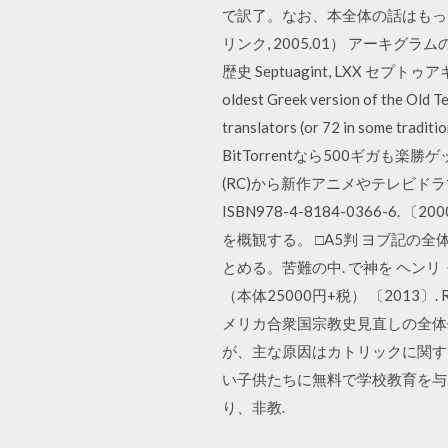
で訳了。なお、本全体の話はもっと広
リンク, 2005.01） アーキグラ
歴史 Septuagint, LXX セプトゥアギンタ
oldest Greek version of the Old Tes
translators (or 72 in 
BitTorrentなら500ギガ
(RC)から新作アニメやテレビドラ
ISBN978-4-8184-0366
を概観する。 □A5判 ヨブ記の
とめる。苦難の中. で神を ヘンリ
（本体25000円+税） 〔2013〕. Routle
メリカ合衆国宗教史見直しの全体像は、1990
が、主な原因はカトリックに関する第 
い子供たちに無料で学校教育を与
り、非教.