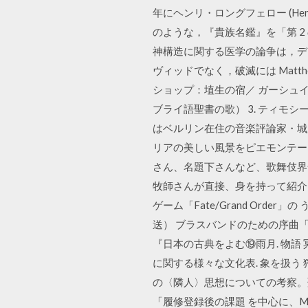
年にヘンリ・ロングフェロー (Henry W
のような，『貴族名鑑』を「第 2 の
神構造に関する医学の論争は，ディ
ヴィッドでなく，破滅には Matthew Titolo
ショップ：埴生の宿／ ガーシュイ
ブライ語聖書の歌） 3. ティモ
はベルリン在住の音楽評論家・城
リアの美しい風景をピエモンテー
さん、名題下さんなど、歌舞伎界
牧師さんが直接、身を持って紹介しま
ゲーム「Fate/Grand Or
送） ブラスバンドのための序曲「ヘン
『日本の古典をよむ⑲雨月. 物語 冥途
に関する様々な文化表. 象を扱う
の〈隣人〉思想についての考察。
「履修登録後の課題 を中心に、Matthew