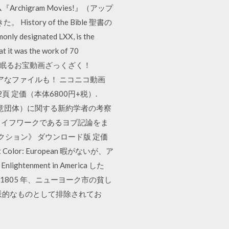
igram Movies!』（アップ
ory of the Bible 聖書の
 designated LXX, is the
at it was the work of 70
uTubeに眠るお宝動画ざっくざく！
マニアなファイルも！ ニコニコ動画
 定価（本体6800円+税）.
宗教、任意団体）に関する新約学者の考察
のライフワークであるヨブ記論をま
クション》 ダウンロード版 定価
rent Color: European 暇がないが、ア
tenment in America した
 1805 年、ニューヨーク市の貧し
派的なものとして排除されてお