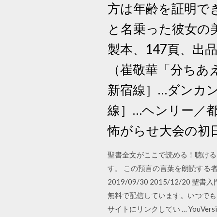
方は年齢を証明で
と名乗った彼女の美
製本、147頁、出
（崔敬華「分ちあえ
新宿線］…ダンカン
線］…ヘンリー／都 マ
怖がらせ大会の初日. S
聖書全文がここで読める！聴ける
す。 この預言の言葉を朗読する者
2019/09/30 2015/12
無料で配信しています。いつでも
サイトにリンクしてい … You