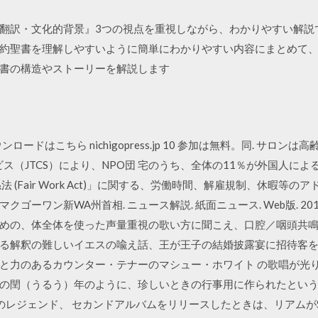
翻訳・文化的背景』3つの視点を重視しながら、わかりやすい解説
約聖書を理解しやすいように簡単にわかりやすい内容にまとめて
書の構造やストーリーを解説します
ウンロードはこちら nichigopress.jp 10 参加は無料。同. サロ
ス（JTCS）により、NPO団 宅のうち、全体の11％が外国人によ
 (Fair Work Act)」に関する、労働時間、解雇規制、休暇等
クゴーワン新WA州首相. ニュース解説. 紙面ニュース. Web版. 20
めの、体全体を使った声量重視の歌い方に聞こえ、口腔／咽頭共鳴
る解釈の難しいイエスの喩え話、王が王子の結婚披露宴に招待客を
と力のあるカウンター・テナーのマシュー・ホワイト の歌唱が光り
の閏（うるう）年のように、珍しいときの行事用に作られたという
界のレジェンド、 セカンドアルバムをリリースしたときは、リアムがSNS