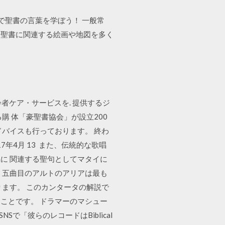
で聖書の言葉を学ぼう！ 一般常
、聖書に関連する絵画や地図を多く
ンは高齢者ケア・サービスを. 提供するジ
る購 体「豪聖書協会」が設立200
のアドバイスも行っております。 終わ
17年4月 13 また、伝統的な歌唱
に 関連する聖句としてマタイに
 五曲目のアルトのアリアは最も
ます。 このカンタータの解説で
ことです。 ドラマーのマシュー
で「彼らのレコードはBiblical