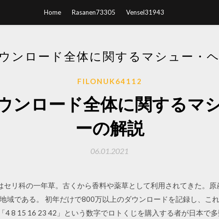
Home
Rasanen73305
Vensel31943
ウンロード全体に関するマシュー・
FILONUK64112
ウンロード全体に関するマ
ーの解説
06.01.2021
lla anisum) はセリ科の一年草。古くから香料や薬草として利用されて
である。 初年だけで800万以上のダウンロードを記録し、これは米ドラマ
4 8 15 16 23 42」という数字でロトくじを購入する者が日本で