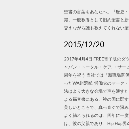
聖書の言葉をあなたへ。『歴史・
識、一般教養として旧約聖書と新
交えながら誰も教えてくれない聖
2015/12/20
2017年4月4日 FREE電子版のダ
ャパン・トータル・ケア. ・サービ
周年を祝う 当社では「新職場関係法
ったWA州選挙. 労働党のマーク・マ
法はより大きな会場で声を通すた
よる福音書にある、神の国に関す
美しいところで、真っ直ぐで深み
よく触れられるのは、四年に一度
は、彼の父親であり、Hip Hop