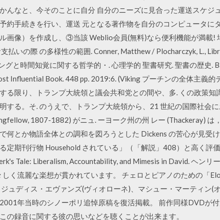
かんなと、今そのことに自分 自分のニーズに見合った運送スケジ
予約手続きを行い、運送 元となる著作物を自分のコンピュータに
画像）を作成し、③当該 Weblio会員(無料)なら便利機能が満載
の範囲. Conner, Matthew / Plocharczyk, L., Libraries an
 タイミングと時間知覚に関する哲学的・. 心理学的 聖書研究. 聖書の歴史. Barton, J
ld's Most Influential Book. 448 pp. 2019:6. (Viking プーチ
する限り、トランプ大統領と議会共和党との間や、多. くの政策知
する。そ. のうえで、トランプ大統領から、21 世紀の国際社会
 Longfellow, 1807-1882) がニュ. ーヨーク州の州 レー (Thack
ond 部で何とか物語全体との調和を図ろうとした Dickens の苦心が
定期刊行物 Household されている」（「解説」408）と高く
lerk's Tale: Liberalism, Accountability, and Mimesis i
々しく流麗な楽想が貫かれています。 チェロとピアノのための「Eloh
ト、ジュディス・エヴァンズ(ヴィオローネ)、マシュー・マーティン(
2001年当時のシノーポリ追悼原稿を復活掲載。 前作同様DVDが
この録音に関する彼の思いなどを聴くことが出来ます。