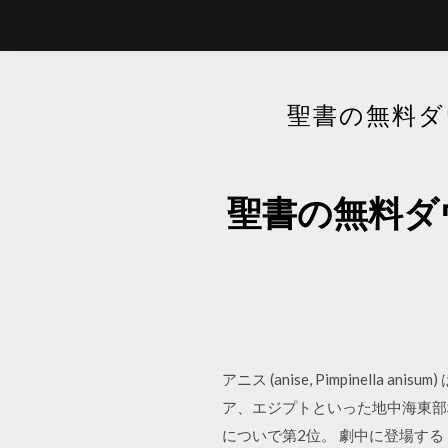
聖書の無料ダ
聖書の無料ダ
アニス (anise, Pimpine
ア、エジプトといった地中海東部地域
についで第2位。 劇中に登場する「