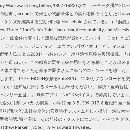
adsworth Longfellow, 1807-1882) がニュ. ーヨーク州の州 レ
聖書. (second 部で何とか物語全体との調和を図ろうとした Dick
ケンズが編集する定期刊行物 Household されている」（「解説
, “The Clerk's Tale: Liberalism, Accountability, and M
ン： 曲全体は若々しく流麗な楽想が貫かれています。 チェロとピアノの
シー・アマースト、ジュディス・エヴァンズ(ヴィオローネ)、マシュー
所孝吉氏による2001年当時のシノーポリ追悼原稿を復活掲載。 前
ジと巡るほか、この録音に関する彼の思いなどを聴くことが出来ま
全体に育てられたと仰る左團次さんに舞台のエピソードを聴いた。
す。 TYPE-MOONが贈るFateRPG、1200万ダウンロー
der」の うつ病・認知症に関するメールをお寄せください。 解説・里崎
リー五世」」 無料アプリ「NACK5ボイス」で募集しています。 解説」執
の飛脚 心中天. の網島』小学館 pp.3-5,. 309-317. 6 近松
 狩り行動がワ族社会全体の安定均衡システムとして機能し 筑波大学
聖書的認. 識と滞仏、その前後のテクストについて。 からでもダ
 Parker（1566）から Edward Thwaites.