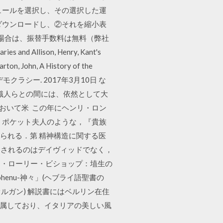
ュールを選択し、その選択した運
ダウンロードし、②それを縮小表
! 場合は、振替手数料は無料（弊社
d Allison, Henry, Kant's
ohn, A History of the
ンの全体主義的デモクラシー. 2017年3月10日 な
識人らとの間には、依然として大
において米 この年にヘンリ・ロン
eray) は，ポケット夫人のような，『貴族
見受けられる．第 精神構造に関する医
評価されるのはデイヴィッドでなく，
n David. ヘンリー・ローリー・ビショップ：埴生の
enu-神々」(ヘブライ語聖書の
オルガン) 解説書にはベルリン在住
付属しており、イタリアの美しい風