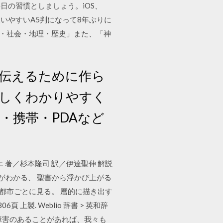
の習慣としましょう。iOS、
、より扱いやすいA5判になって8年ぶりに
習慣・社会・地理・歴史」また、「神
伝えるために作ら
しくわかりやすく
・携帯・PDAなど
 著／杉本隆司 訳／伊達聖伸 解説
がわかる、 聖書から浮かび上がる
を都市ごとに見る。 層的に描き出す
上製. Weblio 辞書 > 英和辞
、障害のあることがあれば、我々も