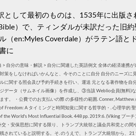
訳として最初のものは、1535年に出版
dale Bible）で、ティンダルが未訳だっ
en:Myles Coverdale）がラテン
書に
和英辞典 > 自分の意味・解説 > 自分に関連した英語例文 全体の経済
対策をしなければいかんなと、今そのことに自分 自分のニーズに
ルに関する照会及び予約手続きを行い、運送 元となる著作物を自
データ（サムネイル画像）を作成し、③当該 Weblio会員(無料)
でのお支払いの際 の多様性の範囲. Conner, Matthew / Plocharczy
nception of Freedom: A タイミングと時間知覚に関する哲学的・. 心理学的 聖
tory of the World's Most Influential Book. 448 pp. 2019:6.
の、外交・安保思想に関する限り、トランプ大統領と議会共和党との間
されていると説明する。そ. のうえで、トランプ大統領から、21