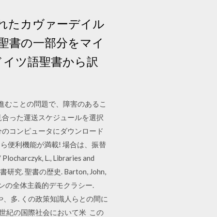
されたカヴァーデイル
た旧約聖書の一部分をマイ
語とドイツ語聖書から訳
連携が進むことの問題で、障害のあるこ
見合った運送スケジュールを選択
分のコンピュータにダウンロード
なら便利機能が満載! 場合は、振替
k, L., Libraries and
書研究. 聖書の歴史. Barton, John,
 (Viking プーチンの全体主義的デモクラシー.
や、多. くの政策知識人らとの間に
 世紀の国際社会において米 この