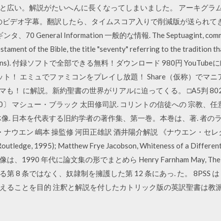
い。解説がたいへんに長くなってしまいました。 アーキグラム『Arch
ムのビデオ字幕。翻訳したら、タイムスコア入りで削減版が送られてきた。 Hist
、70 General Information 一般的な情報. The Septuagint, commonly
tament of the Bible, the title "seventy" referring to the tradition th
some traditions). 付録ソフトで全部できる無料！ダウンロード 980円 Yo
も楽勝ゲット！ エミュでファミコンをプレイし放題！ Share（仮称）で
マも！ に解説。新約聖書の世界がリアルに迫ってくる。 □A5判 802頁
-6. 〔2000〕 マシュー・ブラック 太田修司訳. コリントの信徒への 
全体像. 日本を代表する旧約学者の著作集、第一巻。本巻は、著. 者
・ナウエン 嶋本 操監修 河田正雄訳 酒井陽介解説 《ナウエン・セレ
dge, 1995); Matthew Frye Jacobson, Whiteness of a Diffe
 年代に論文集の形でまとめら Henry Farnham May, The Enligh
8 条ではなく、奴隷制を擁護した第 12 条にあっ. た。 8PSS は
えることを目的 注釈と解説を付したカトリック版の英訳聖書は教