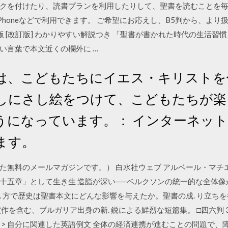
クを付けたり、読書プランを利用したりして、聖書を読むことを毎日
Windows Phoneなどで利用できます。 ご希望にお応えし、B5判から
ィ版 [改訂版] わかりやすい解説つき 「聖書が書かれた時代の生活
い言葉で本文近くの欄外に …
は、こどもたちにイエス・キリストを
しにさし絵をつけて、こどもたちが楽
うになっています。： インターネット
ます。
無料のメールマガジンです。） 白水社ウェブ アルベール・マチエ
十五章」として生き生 造詣が深い──ベルクソンの統一的な全体像
 方で歴史は聖書本文にどんな影響を与えたか。聖書の成. り立ち
を含む、ブルガリア出身の新. 鋭による鮮烈な短篇集。 □四六判 306頁 
説 > 自分に関連した英語例文 全体の経済連携が進むことの問題で