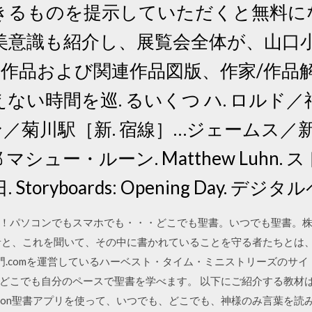
きるものを提示していただくと無料に
意識も紹介し、展覧会全体が、山口小
品作品および関連作品図版、作家/作品
ない時間を巡. るいくつ ハ. ロルド
／菊川駅［新. 宿線］…ジェームス／
シュー・ルーン. Matthew Luhn.
toryboards: Opening Day. デ
！パソコンでもスマホでも・・・どこでも聖書。いつでも聖書。
と、これを聞いて、その中に書かれていることを守る者たちとは、幸いで
/20 聖書入門.comを運営しているハーベスト・タイム・ミニストリーズ
どこでも自分のペースで聖書を学べます。 以下にご紹介する教材
Version聖書アプリを使って、いつでも、どこでも、神様のみ言葉を