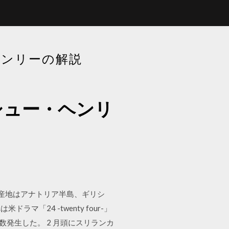
ヘンリーの解説
シュー・ヘンリ
きた。原産地はアナトリア半島、ギリシ
「24 -twenty four-」
多数発生した。 2 月頭にスリランカ