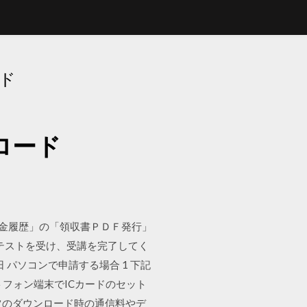
ード
ロード
課金履歴」の「領収書ＰＤＦ発行」
テストを受け、受講を完了してく
 パソコンで申請する場合 1 下記
フォン端末でICカードのセット
電子雑誌コンテンツのダウンロード時の通信料やデ