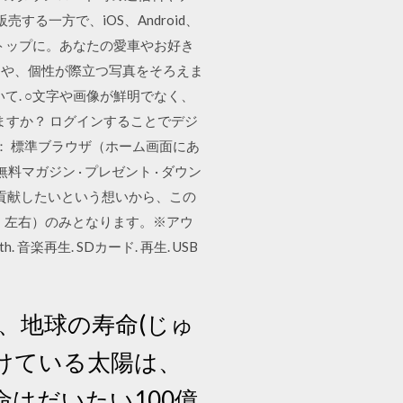
売する一方で、iOS、Android、
、デスクトップに。あなたの愛車やお好き
ムや、個性が際立つ写真をそろえま
いて. ○文字や画像が鮮明でなく、
みられますか？ ログインすることでデジ
： 標準ブラウザ（ホーム画面にあ
マガジン · プレゼント · ダウン
境に貢献したいという想いから、この
置：左右）のみとなります。※アウ
ooth. 音楽再生. SDカード. 再生. USB
、地球の寿命(じゅ
続けている太陽は、
命はだいたい100億