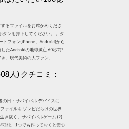
ンロードするファイルをお確かめくださ
ボタンを押下してください。 。ダ
ォン(iPhone、Android)から
ndroidの地球滅亡 60秒前!
大好き。現代美術の大ファン。
508人) クチコミ：
最後の日：サバイバル デバイスに.
 ファイルを ゾンビだらけの世界
生き抜く、サバイバルゲーム (2)
が可能。1つでも作っておくと安心