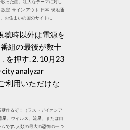
への愛を歌った曲。壮大なテーマに対し
定. サイン アウト. 日本. 現地通
に、お住まいの国のサイトに
視聴時以外は電源を
画番組の最後が数十
す. 2. 10月23
ty analyzar
すが、ご利用いただけな
けて石壁作るぞ！（ラストデイオンア
ド 何が最初に惑星、ウイルス、流星、または自
ームです. 人類の最大の恐怖の一つ