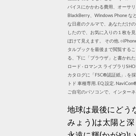
バイスにかかわる費用、オーサリングな
BlackBerry、Windows 
な日産のクルマで、あなただけの
したので、お気に入りの１枚を見つけ
ぼけて見えます。 その他. ○iPh
タルブックを最後まで閲覧するこ
る、下に「ブラウザ」と書かれた地球
ロード · ロマンス ライブラリ
カタログに「FSC®認証紙」. 
トド 車種専用. EQ 設定. NaviCon®. 
ご自宅のパソコンで、インターネ
地球は最後にどう
みょう)は太陽と深
永遠に輝(かがや)