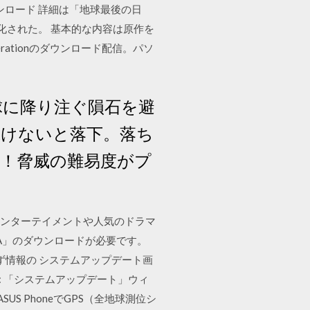
 ダウンロード 詳細は「地球最後の日
映画化された。 基本的な内容は原作を
rationのダウンロード配信。パソ
球に降り注ぐ隕石を避
続けないと落下。落ち
ト！脅威の難易度がプ
のエンターテイメントや人気のドラマ
NA」のダウンロードが必要です。
選ばず情報の システムアップデート画
: 「システムアップデート」ウィ
S PhoneでGPS（全地球測位シ