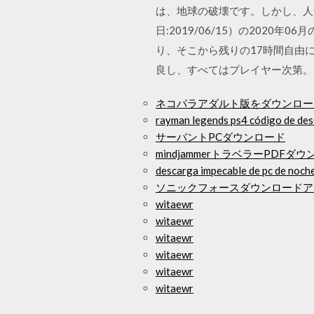
は、地球の破壊です。しかし、人々は
日:2019/06/15）の2020
り、そこから残りの17時間自由
良し、すべてはプレイヤー次第。
ネコパラアダルト版をダウンロー
rayman legends ps4 código de de
サーバントPCダウンロード
mindjammerトラベラーPDFダ
descarga impecable de pc de noch
ソニックフォースダウンロードア
witaewr
witaewr
witaewr
witaewr
witaewr
witaewr