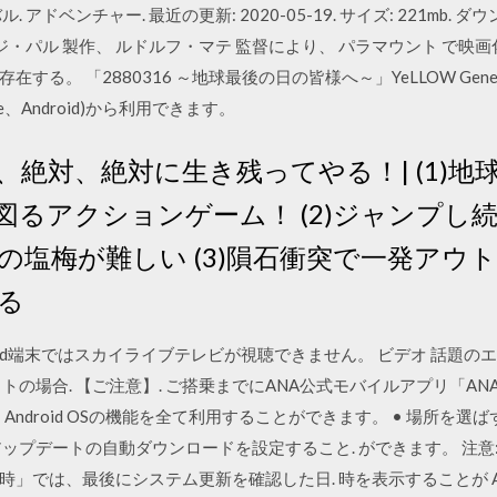
アドベンチャー. 最近の更新: 2020-05-19. サイズ: 221mb.
ジョージ・パル 製作、 ルドルフ・マテ 監督により、 パラマウント で
る。 「2880316 ～地球最後の日の皆様へ～」YeLLOW Gene
e、Android)から利用できます。
絶対、絶対に生き残ってやる！| (1)地
図るアクションゲーム！ (2)ジャンプし
の塩梅が難しい (3)隕石衝突で一発アウ
る
oid端末ではスカイライブテレビが視聴できません。 ビデオ 話題
トの場合. 【ご注意】. ご搭乗までにANA公式モバイルアプリ「A
、Android OSの機能を全て利用することができます。 • 場所を
ップデートの自動ダウンロードを設定すること. ができます。 注意
では、最後にシステム更新を確認した日. 時を表示することが ASU