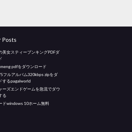
r Posts
の美女スティーブンキングPDFダ
ド
o meng pdfをダウンロード
フルアルバム320kbps zipをダ
るpagalworld
ャーズエンドゲームを急流でダウ
する
ドwindows 10ホーム無料