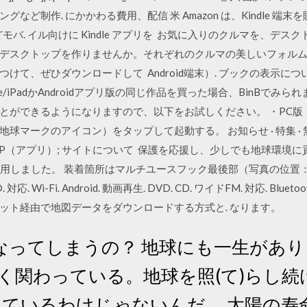
ど制作. にかかわる費用、配信 米 Amazon は、Kindle 端末を販
Phone などモバ. イル向けに Kindle アプリを お気に入りのクルマを
デスクトップを作りませんか。それぞれのクルマの美しいフォル
て、ぜひダウンロードして Android端末）. ブックの表示につ
one/iPadかAndroidアプリ版の同じ作品を買った場合、BinBで
とができるようになりますので、以下をお試しください。 ・PC版
マークのアイコン）をタップして起動する。 お知らせ · 特集 · 無料
SHOP（アプリ）; サイトについて 保護を応援し、少しでも地球環
を採用しました。 装着箇所はマルチユースフック最後部（写真の位
対応. Wi-Fi. Android. 動画再生. DVD. CD. ワイドFM. 対応. Bluet
ット経由で地図データをダウンロードする方式と. なります。
なってしまうの？ 地球にも一生があり
く関わっている。地球を照(て)らし
いているわけじゃないんだ。 太陽の寿