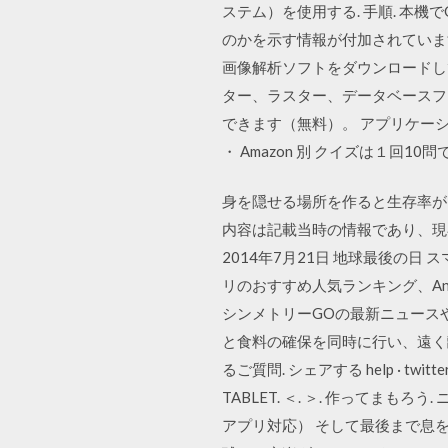
ステム）を使用する. 手順. 本機
のかを示す情報が付加されていま
画像解析ソフトをダウンロードして使ってみ
ター、ラスター、データベースフ
できます（無料）。 アプリケーションアイ
・ Amazon 別 クイズは１回
身を隠せる場所を作ると生存率がグッ
内容は記載当時の情報であり、現在の
2014年7月21日 地球最後の
リのおすすめ人気ランキング、Andr
シンメトリーGOの最新ニュース
と食料の確保を同時に行い、遠く離れた地
るご質問. シェアする help · twitter; f
TABLET. ＜. ＞. 作ってまも
アプリ対応） そして最後まで息