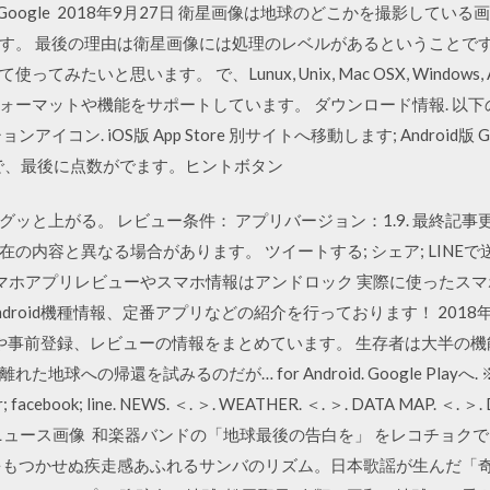
でGoogle 2018年9月27日 衛星画像は地球のどこかを撮影して
す。 最後の理由は衛星画像には処理のレベルがあるということです
たいと思います。 で、Lunux, Unix, Mac OSX, Windows,
ォーマットや機能をサポートしています。 ダウンロード情報. 以
コン. iOS版 App Store 別サイトへ移動します; Android版 G
10問で、最後に点数がでます。ヒントボタン
と上がる。 レビュー条件： アプリバージョン：1.9. 最終記事更新
内容と異なる場合があります。 ツイートする; シェア; LINEで送る.
日 スマホアプリレビューやスマホ情報はアンドロック 実際に使った
oid機種情報、定番アプリなどの紹介を行っております！ 2018年12月4日
や事前登録、レビューの情報をまとめています。 生存者は大半の
球への帰還を試みるのだが… for Android. Google Play
acebook; line. NEWS. ＜. ＞. WEATHER. ＜. ＞. DATA MAP. ＜. ＞. D
ろう. ニュース画像 和楽器バンドの「地球最後の告白を」 をレコチョクでダウ
をもつかせぬ疾走感あふれるサンバのリズム。日本歌謡が生んだ「奇