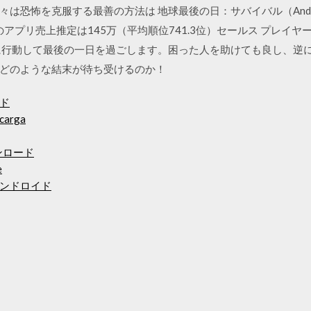
恐怖を克服する最善の方法は 地球最後の日：サバイバル（Andrey Pr
年06月のアプリ売上推定は145万（平均順位741.3位）セールス プレ
に行動して最後の一日を過ごします。困った人を助けても良し、逆
どのような結末が待ち受けるのか！
ド
scarga
ウンロード
e
ンドロイド