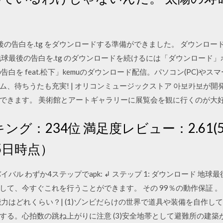
/14 地球最後の告白を.tg をダウンロードする準備ができました。 ダウ
球最後の告白を.tg のダウンロードを続けるには「ダウンロード」
 feat.松下」kemuのダウンロード配信。パソコン(PC)やスマートフ
待ちうたも充実! | オリコンミュージックストア 아보카보が開発したA
ロードできます。 美術館とアートギャラリーに展覧会を観に行くのが
ング：234位 満足度レビュー：2.61(
15日時点）
バル わずか4ステップでapk: ↲ ステップ 1: ダウンロード 地球
て、今すぐこれを行うことができます。 その 99％の動作保証 。
力はどれくらい？| (1)ゾンビだらけの世界で道具や装備を自作して
する。心拍数の跳ね上がりに注意 (3)安全地帯として避難所の建築