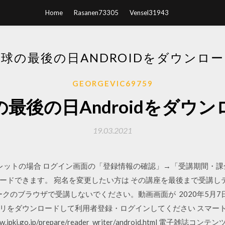
Home
Rasanen73305
Vensel31943
球の最後の日ANDROIDをダウンロ
GEORGEVIC69759
の最後の日Androidをダウン
19.03.2021
タブレットの場合 ログイン画面の「登録情報の確認」→「受講期間・
ードできます。 宛名を変更したい方は その講座を最後まで受講し
ークのブラウザで受講しないでください。動画画面が 2020年5月7日
リをダウンロードして利用者登録・ログインしてください スマート
jpki.go.jp/prepare/reader_writer/android.html 