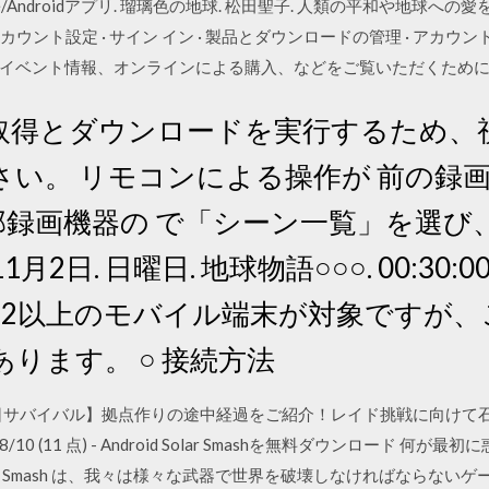
/Androidアプリ. 瑠璃色の地球. 松田聖子. 人類の平和や地球
ウント設定 · サイン イン · 製品とダウンロードの管理 · アカウント設
イベント情報、オンラインによる購入、などをご覧いただくため
取得とダウンロードを実行するため、
さい。 リモコンによる操作が 前の録
録画機器の で「シーン一覧」を選び、. を押
月2日. 日曜日. 地球物語○○○. 00:30:00 ci
droid 4.2以上のモバイル端末が対象で
ります。 ○ 接続方法
1【地球最後の日サバイバル】拠点作りの途中経過をご紹介！レイド挑戦に向
ゴマダレ 8/10 (11 点) - Android Solar Smashを無料ダウンロー
ar Smash は、我々は様々な武器で世界を破壊しなければならないゲ