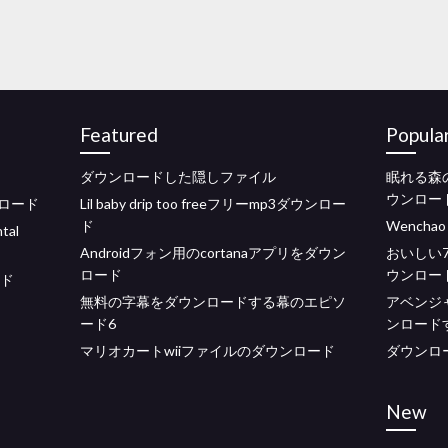
Featured
Popula
ダウンロードした隠しファイル
眠れる森
ウンロー
ロード
Lil baby drip too freeフリーmp3ダウンロー
ド
Wencha
tal
Androidフォン用のcortanaアプリをダウン
おいしい75
ロード
ウンロードす
ード
無料の字幕をダウンロードする幕のエピソ
アベンジ
ード6
ンロード
マリオカートwiiファイルのダウンロード
ダウンロー
New