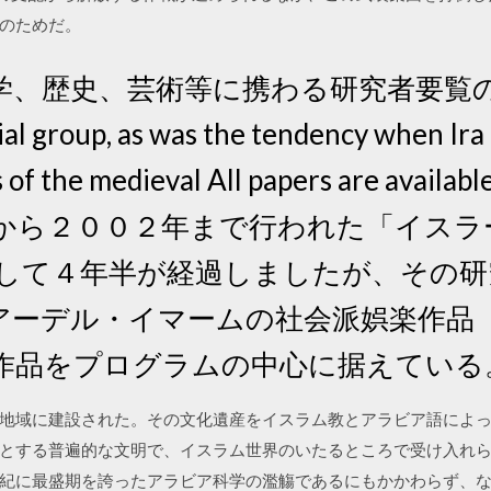
のためだ。
学、歴史、芸術等に携わる研究者要覧の
cial group, as was the tendency when Ir
 of the medieval All papers are available
９７年から２００２年まで行われた「イス
して４年半が経過しましたが、その研究
アーデル・イマームの社会派娯楽作品
作品をプログラムの中心に据えている
地域に建設された。その文化遺産をイスラム教とアラビア語によ
る普遍的な文明で、イスラム世界のいたるところで受け入れられた。 201
会は11世紀に最盛期を誇ったアラビア科学の濫觴であるにもかかわらず