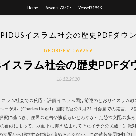
Home
Rasanen73305
Vensel31943
 LAPIDUSイスラム社会の歴史PDFダウ
GEORGEVIC69759
pidusイスラム社会の歴史PD
16.12.2020
/08 （3） イスラム社会での反応・評価 イスラム国は前述のとおりイス
ーゲル（Charles Hagel）国防長官の8 月21 日会見での発言。
の特異な解釈に基づき、住民の迫害や惨殺もいとわなかった恐怖支配の歩
ム国の台頭によって、水面下に抑え込まれてきたイラクの民族・宗派
S）の支配から解放する作戦が進められるなか、この武装集団を打倒