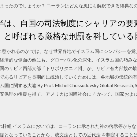
ったのでしょうか？ コーランはどんな風にも解釈できる経典なのでしょ
半は、自国の司法制度にシャリアの要
」と呼ばれる厳格な刑罰を科している
/06 なぜISに惹かれるのか では、なぜ世界各地でイスラム国にシンパシ
経済的な側面の他にも、グローバル化の深化、イスラム国の巧み
 イスラム国のリビア西部支部「トリポリタニア州」が、リビア有力部族
であるリビアを長期的に統治していくためには、各地域の伝統的
By Prof. Michel Chossudovsky Global Research, S
保理の後援を得て、アメリカは国際社会に 向かって、国家および国際 2
の枠組 イスラムにおいては、コーランに示された神の啓示等からな
提となっていることから、成文法としての近代法 を制定することは