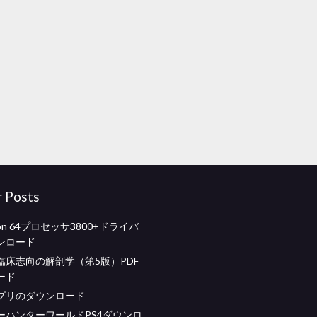
r Posts
hlon 64プロセッサ3800+ドライバ
ンロード
臨床志向の解剖学（第5版）PDF
ード
プリのダウンロード
ーハンターワールドPS4ダウンロ