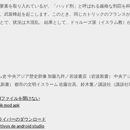
要素を取り入れているが、「ハッド刑」と呼ばれる厳格な刑罰を科し
、武装蜂起を起こします。このとき、同じカトリックのフランス
とで、状況は大混乱。 結果として、ドゥルーズ派（イスラム教）
/27 イスラム史 中央アジア歴史群像 加藤九祚／岩波書店（岩波新書） 
書） 都市の文明イスラーム 佐藤次高、鈴木董／講談社（講談社現代新書
celファイルを開けない
 4k mod apk
ードライバーのダウンロード
ctivos de android studio