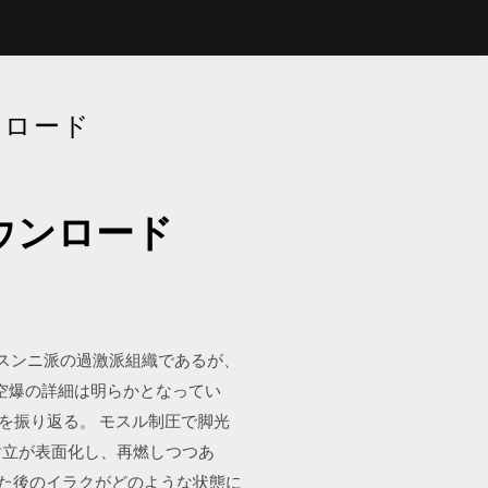
ンロード
Fダウンロード
ラム教スンニ派の過激派組織であるが、
 2 空爆の詳細は明らかとなってい
みを振り返る。 モスル制圧で脚光
対立が表面化し、再燃しつつあ
した後のイラクがどのような状態に