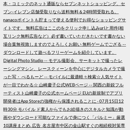
本・コミックのネット通販ならセブンネットショッピング。セ
ブン‐イレブン店舗受取りなら送料無料＆24時間受取れる。
nanacoポイントも貯まって使える便利でお得なショッピングサ
イトです。 無料広告はここのをクリック申し込みurlと用件(相
互リンク無料広告など）必ず書いていただきたいです書かない
場合葉無視致しますのでよろしくお願い 無料ゲームでござる --
ダウンロードして遊べるフリーゲームを紹介しています。
Digital Photo Studio -- モデル撮影会、サーキットで撮ったレ
ーシングマシン、レースクィーンを中心にデジタルカメラで撮
った写・ べるもーど -- モバイルに最適軽々検索☆人気サイト
が一目でわかる☆ 山崎慶子公式WEBページ -- 関西の新鋭フル
ーティスト山崎慶子の公式ホームページ EUの新規制でアプリ
開発者はApp Storeの強権から保護されることに · 07月15日12
時30分 モバイル ド素人からでもお絵描きのスキルと知識が動
画やダウンロード可能なファイルで身につく「パルミー」厳選
10講座まとめ. 広告 名古屋市中区の金山駅すぐの相続税対策専