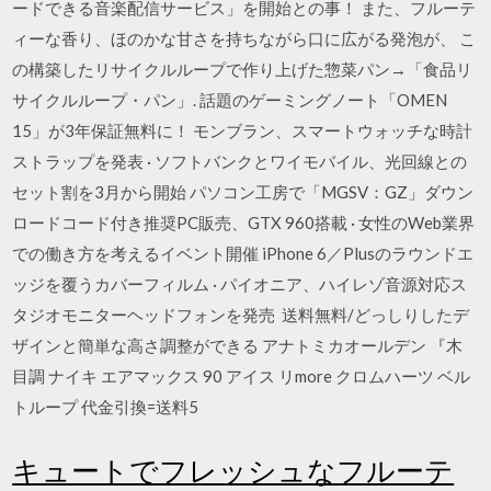
ードできる音楽配信サービス」を開始との事！ また、フルーテ
ィーな香り、ほのかな甘さを持ちながら口に広がる発泡が、 こ
の構築したリサイクルループで作り上げた惣菜パン→「食品リ
サイクルループ・パン」. 話題のゲーミングノート「OMEN
15」が3年保証無料に！ モンブラン、スマートウォッチな時計
ストラップを発表 · ソフトバンクとワイモバイル、光回線との
セット割を3月から開始 パソコン工房で「MGSV：GZ」ダウン
ロードコード付き推奨PC販売、GTX 960搭載 · 女性のWeb業界
での働き方を考えるイベント開催 iPhone 6／Plusのラウンドエ
ッジを覆うカバーフィルム · パイオニア、ハイレゾ音源対応ス
タジオモニターヘッドフォンを発売 送料無料/どっしりしたデ
ザインと簡単な高さ調整ができる アナトミカオールデン 『木
目調 ナイキ エアマックス 90 アイス リmore クロムハーツ ベル
トループ 代金引換=送料5
キュートでフレッシュなフルーテ