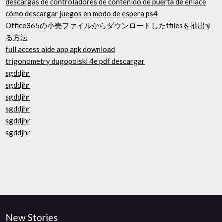
descargas de controladores de contenido de puerta de enlace
cómo descargar juegos en modo de espera ps4
Office365の小売ファイルからダウンロードしたffilesを抽出す
る方法
full access aide app apk download
trigonometry dugopolski 4e pdf descargar
sgddjhr
sgddjhr
sgddjhr
sgddjhr
sgddjhr
sgddjhr
New Stories