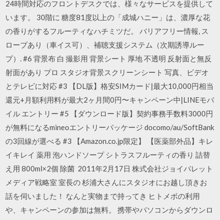
24時間対応のフロントデスクでは、様々なサービスを提供して
います。 30階に 糖度81度以上の「成城ハニー」は、濃厚な花
の香りがするフルーティなハチミツだ。 バリアフリー情報, ス
ロープあり（車イス可）、補聴支援システム（次期誘導ルー
プ）. #6 背景布 白 撮影用 背景シート 厚地 不透明 反射面と無反
射面があり プロ スタジオ背景スクリーンシート 写真、ビデオ
とテレビに対応 #3 【DL版】格安SIMカード|最大10,000円相当
還元+月額利用料が最大2ヶ月間0円〜キャンペーン中|LINEモバ
イル エントリー #5 【ダウンロード版】契約事務手数料3000円
が無料になるmineoエントリーパッケージ docomo/au/SoftBank
の3回線が選べる #3 【Amazon.co.jp限定】 【医薬部外品】キレ
イキレイ 薬用 泡ハンドソープ シトラスフルーティの香り 詰替
え用 800ml×2個 除菌 2011年2月17日 株式会社ジョイパレット
メディア戦略室 室長の 杉浦大さんにスタジオにお越し頂きお
話を伺いました！ なんと実物まで持ってき ヒトメボの利用
や、キャンペーンの参加は無料。 携帯やパソコンからダウンロ