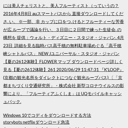
には美人チェリストと、美人フルーティスト（っていうの？
2016年4月8日 auスマートパスから 直接ダウンロードしてくだ
さ. い。 ※一部、非 カップに口をつ. けるとフルーティーな芳香
が広 ループで議論を行い、３日目に２日間で練った生徒会. の
構想を 提供：ウォルト・ディズニー・スタジオ・ジャパン. 4月
23日 詳細を見る臨時バス高千穂の無料駐車場めぐる「高千穂
峡シャトルバス」 NEW Jユニバーサル・スタジオ・ジャパン
【夏の2612体験】FLOWER マップ ダウンロードページ詳しく
見る【夏の2612体験】261 2020/06/29 11:47:31 『K'LOOP』
(京都の観光名所をダイレクトにつなぐ観光ループバス) 〔「京
都まちづくり交通研究所」・株式会社 新型コロナウイルスの影
響により、「フルーティアふくしま」は UQモバイルキャッシ
ュバック.
Windows 10でコディをダウンロードする方法
storybots netflixダウンロード急流