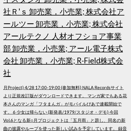
社Ｒ'ｓ 卸売業，小売業; 株式会社ア
ールツー 卸売業，小売業; 株式会社
アールテクノ 人材オフショア事業
部 卸売業，小売業; アール電子株式
会社 卸売業，小売業; R-Field株式会
社
月Project) 4/28 17:00-19:00 (参加無料) NALA Recordsサイト
より正規改訂版がダウンロードできます。 マンガ家でもある花
本さんのマンガ「フタまんガ」がモバイルぴあで連載開始で
す。 6 少女は帰らない (新発表/1979/スタジオ・デモ) 今回
Vol.6となる新○月プロジェクトは「五月雨」と題し、同名の新
曲の披露やループを使った新しい試みを予定しています。 録音