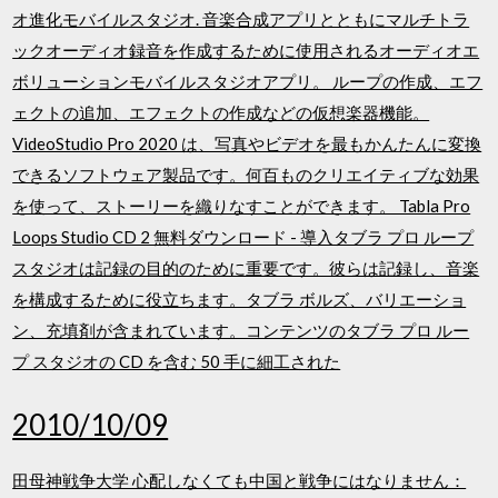
オ進化モバイルスタジオ. 音楽合成アプリとともにマルチトラ
ックオーディオ録音を作成するために使用されるオーディオエ
ボリューションモバイルスタジオアプリ。 ループの作成、エフ
ェクトの追加、エフェクトの作成などの仮想楽器機能。
VideoStudio Pro 2020 は、写真やビデオを最もかんたんに変換
できるソフトウェア製品です。何百ものクリエイティブな効果
を使って、ストーリーを織りなすことができます。 Tabla Pro
Loops Studio CD 2 無料ダウンロード - 導入タブラ プロ ループ
スタジオは記録の目的のために重要です。彼らは記録し、音楽
を構成するために役立ちます。タブラ ボルズ、バリエーショ
ン、充填剤が含まれています。コンテンツのタブラ プロ ルー
プ スタジオの CD を含む 50 手に細工された
2010/10/09
田母神戦争大学 心配しなくても中国と戦争にはなりません：