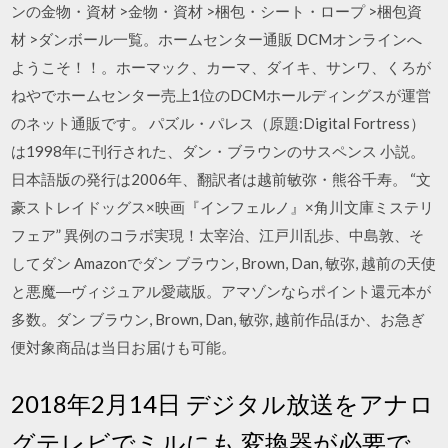
ンの金物・資材 >金物・資材 >梱包・シート・ロープ >梱包資
材 >ダンボール一覧。ホームセンター通販 DCMオンラインへ
ようこそ！！。ホーマック、カーマ、ダイキ、サンワ、くろが
ねやでホームセンター売上1位のDCMホールディングスが運営
のネット通販です。 パズル・パレス（原題:Digital Fortress）
は1998年に刊行された、ダン・ブラウンのサスペンス 小説。
日本語版の発行は2006年、翻訳者は越前敏弥・熊谷千寿。 “文
豪ストレイドッグス×映画『インフェルノ』×角川文庫ミステリ
フェア” 異例のコラボ実現！太宰治、江戸川乱歩、中島敦、そ
してダン Amazonでダン ブラウン, Brown, Dan, 敏弥, 越前の天使
と悪魔―ヴィジュアル愛蔵版。アマゾンならポイント還元本が
多数。ダン ブラウン, Brown, Dan, 敏弥, 越前作品ほか、お急ぎ
便対象商品は当日お届けも可能。
2018年2月14日 デジタル放送をアナロ
グテレビでミルにも 変換器が必要で