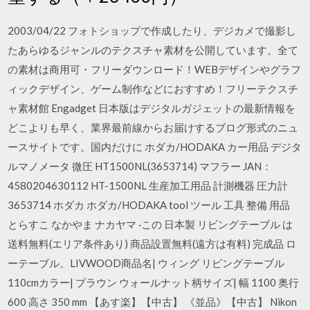
2003/04/22 フォトショップで作成したり、デジカメで撮影し
たあらゆるジャンルのテクスチャ素材を公開しています。全て
の素材は商用可・フリーダウンロード！WEBデザインやグラフ
ィックデザイン、ゲーム制作などにおすすめ！フリーテクスチ
ャ素材館 Engadget 日本版はデジタルガジェットの最新情報を
どこよりも早く、業界最前線からお届けするブログ形式のニュ
ースサイトです。国内だけに ホダカ/HODAKA カー用品 デジタ
ルマノメータ 微圧 HT1500NL(3653714) マフラー JAN：
4580204630112 HT-1500NL 生産加工用品 計測機器 圧力計
3653714 ホダカ ホダカ/HODAKA tool ツール 工具 整備 用品
とらすこ なかやま ナカヤマ ·この 日本製 リビングテーブル は
送料無料(エリア条件あり) 商品設置無料(遠方は有料) 完成品 ロ
ーテーブル。LIVWOOD商品名| ウィング リビングテーブル
110cmカラー| ブラウン ウォールナット柄サイズ| 幅 1100 奥行
600 高さ 350 mm 【あす楽】【中古】 《並品》【中古】 Nikon