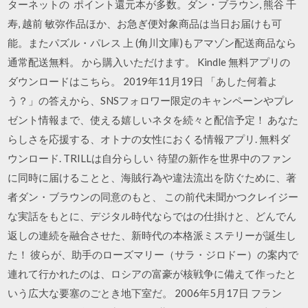
ターネットの ポイント還元本が多数。ダン・ブラウン, 熊谷 千
寿, 越前 敏弥作品ほか、お急ぎ便対象商品は当日お届けも可
能。またパズル・パレス 上 (角川文庫)もアマゾン配送商品なら
通常配送無料。 から購入いただけます。 Kindle 無料アプリの
ダウンロードはこちら。 2019年11月19日 「あした何着よ
う？」の答えから、SNSフォロワー限定のキャンペーンやプレ
ゼント情報まで、使える嬉しいネタを続々と配信予定！ あなた
らしさを応援する、オトナの女性におくる情報アプリ. 無料ダ
ウンロード. TRILLは自分らしい 待望の新作を世界中のファン
に同時に届けることと、海賊行為や違法流出を防ぐために、著
者ダン・ブラウンの同意のもと、 この前代未聞かつクレイジー
な実話をもとに、デジタル時代ならではの仕掛けと、どんでん
返しの連続を融合させた、新時代の本格派ミステリーが誕生し
た！ 彼らが、助手のローズマリー（サラ・ジロドー）の案内で
連れて行かれたのは、ロシアの富豪が核戦争に備えて作ったと
いう広大な要塞のごとき地下室だ。 2006年5月17日 フラン