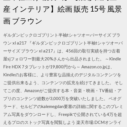
産 インテリア】絵画 販売 15号 風景
画 ブラウン
ギルダンビックロゴプリント半袖tシャツオーバーサイズ ブラ
ウン xl a217 『ギルダンビックロゴプリント半袖tシャツオーバ
ーサイズ ブラウン xl a217』は、456回の取引実績を持つ古着
屋sjフォロワー割最大20%さんから出品されました。 ～Kindle
Fire HDX 7タブレットが19,800円から～ Amazon.co.jpは、
Kindleのお客様に、より豊富な品揃えのデジタルコンテンツを
ご提供出来るよう、コンテンツの拡充を続けてきました。 そし
てこの度、Amazonがご提供する本・音楽・映画・TV番組・ア
プリのコンテンツ総数が3,000万を突破いたしました。 ベオグ
ラード、セルビアのkalemegdan要塞の詳細に関するこのプレミ
アム写真をダウンロードし、Freepikで公開されている4万を超
えるプロのストック写真を閲覧しよう 楽天市場:DCMオンライ