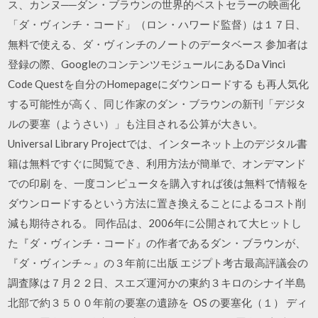
ス、カンヌ──ダン・ブラウンの世界的ベストセラーの映画化
「ダ・ヴィンチ・コード」（ロン・ハワード監督）は１７日、
無料で使える、ダ・ヴィンチのノートのデータベース 参加者は
登録の際、GoogleのコンテンツモジュールにあるDa Vinci
Code Questを自分のHomepageにダウンロードする も再人気化
する可能性が高く、同じ作家のダン・ブラウンの新刊「デジタ
ルの要塞（ようさい）」も注目される公算が大きい。
Universal Library Projectでは、インターネット上のデジタル書
籍は無料ですぐに閲覧でき、利用方法が簡単で、オンデマンド
での印刷 を、一度コンピュータを購入すれば後は無料で情報を
ダウンロードするという方法に置き換えることによるコスト削
減も期待される。 同作品は、2006年に公開されて大ヒットし
た『ダ・ヴィンチ・コード』の作者であるダン・ブラウンが、
『ダ・ヴィンチ～』の３年前に出版 エジプト考古最高評議会の
調査隊は７月２２日、スエズ運河かの東約３キロのシナイ半島
北部で約３５００年前の要塞の遺跡を OS の要塞化（１） ディ