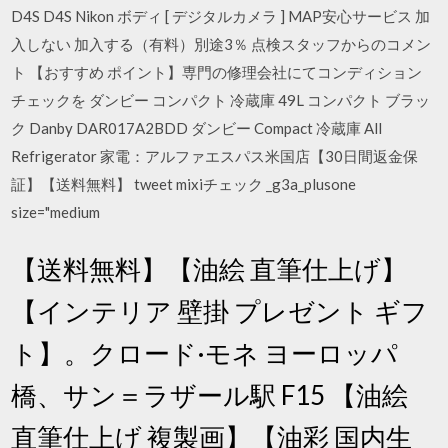
D4S D4S Nikon ボディ [ デジタルカメラ ] MAP安心サービス 加
入しない 加入する（有料）別途3％ 点検スタッフからのコメン
ト 【おすすめ ポイント】専門の修理会社にてコンディション
チェックを ダンビー コンパクト 冷蔵庫 49L コンパクト ブラッ
ク Danby DAR017A2BDD ダンビー Compact 冷蔵庫 All
Refrigerator 家電：アルファエスパス米国店【30日間返金保
証】【送料無料】 tweet mixiチェック _g3a_plusone
size="medium
【送料無料】【油絵 直筆仕上げ】
【インテリア 壁掛 プレゼント ギフ
ト】。クロード·モネ ヨーロッパ
橋、サン＝ラザール駅 F15 【油絵
直筆仕上げ 複製画】【油彩 国内生