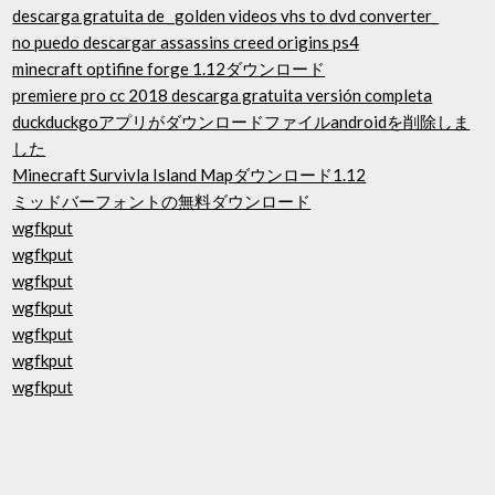
descarga gratuita de _golden videos vhs to dvd converter_
no puedo descargar assassins creed origins ps4
minecraft optifine forge 1.12ダウンロード
premiere pro cc 2018 descarga gratuita versión completa
duckduckgoアプリがダウンロードファイルandroidを削除しま
した
Minecraft Survivla Island Mapダウンロード1.12
ミッドバーフォントの無料ダウンロード
wgfkput
wgfkput
wgfkput
wgfkput
wgfkput
wgfkput
wgfkput