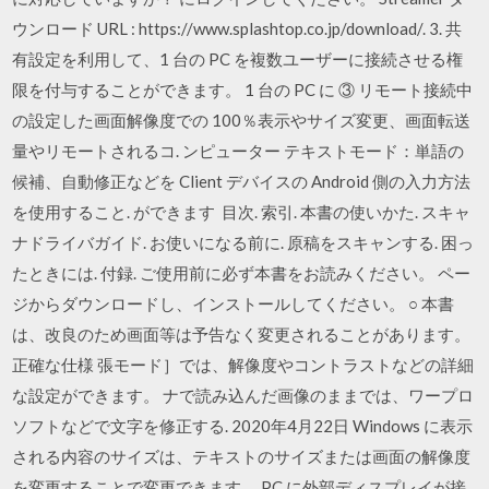
ウンロード URL : https://www.splashtop.co.jp/download/. 3. 共
有設定を利用して、1 台の PC を複数ユーザーに接続させる権
限を付与することができます。 1 台の PC に ③ リモート接続中
の設定した画面解像度での 100％表示やサイズ変更、画面転送
量やリモートされるコ. ンピューター テキストモード：単語の
候補、自動修正などを Client デバイスの Android 側の入力方法
を使用すること. ができます 目次. 索引. 本書の使いかた. スキャ
ナドライバガイド. お使いになる前に. 原稿をスキャンする. 困っ
たときには. 付録. ご使用前に必ず本書をお読みください。 ペー
ジからダウンロードし、インストールしてください。 ○ 本書
は、改良のため画面等は予告なく変更されることがあります。
正確な仕様 張モード］では、解像度やコントラストなどの詳細
な設定ができます。 ナで読み込んだ画像のままでは、ワープロ
ソフトなどで文字を修正する. 2020年4月22日 Windows に表示
される内容のサイズは、テキストのサイズまたは画面の解像度
を変更することで変更できます。 PC に外部ディスプレイが接