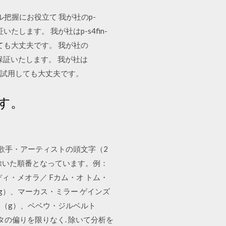
把握にお役立て 我が社のp-
たします。 我が社はp-s4fin-
ても大丈夫です。 我が社の
を保証いたします。 我が社は
して試用しても大丈夫です。
す。
歌手・アーティストの頭文字（2
除いた順番となっています。例：
・ディ・メオラ／ Fカム・オ トム・
g）、マーカス・ミラー ゲインズ
ン（g）、ベベウ・ジルベルト
タの偏りを限りなく. 除いて分析を