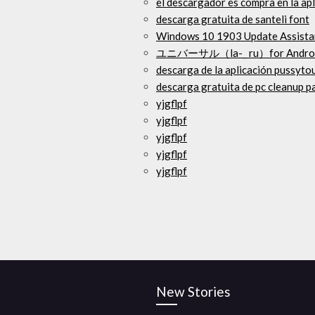
el descargador es compra en la ap
descarga gratuita de santeli font
Windows 10 1903 Update Ass
ユニバーサル（la-_ ru）for An
descarga de la aplicación pussyto
descarga gratuita de pc cleanup 
yjgflpf
yjgflpf
yjgflpf
yjgflpf
yjgflpf
New Stories