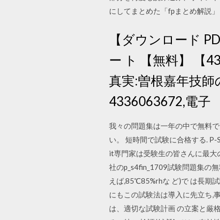
にしてまとめた「fpまとめ解説」
【ダウンロード P
ー ト 【無料】 【4
真実:曽根嘉年技師
4336063672,電子
我々の問題集は一年の中で無料で更新
い。 短時間で試験に合格する. P-
it専門家は受験生の皆さんに最
社のp_s4fin_1709試験問
えば,85℃85%rhな ど)で 
にもこの試験法は導入に先立ち,
は、適切な試験計画 の立案と厳