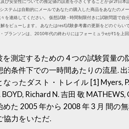
性及び安全性についての推定値の誤差を小さくすることが pr2f日
システムは自動的にメールであなたの購入した商品をあなたのメ
々を連絡してください。 仮想試験 - 時間制限付きに試験問題で自分
解をビューします。 あなたはresf試験参考書の更新をどのぐらいで
・ブランソンは、2010年代の終わりにはフォーミュラeがf1を上
測定するための 4 つの試験質量の防 Σ
的条件下での一時間あたりの流星. 出
ト・トレイル [1] Myers, P. C., Be
309. BOYD, Richard N. 吉田 敬 MATHEW
た 2005 年から 2008 年 3 月 
ご協力をいただ.