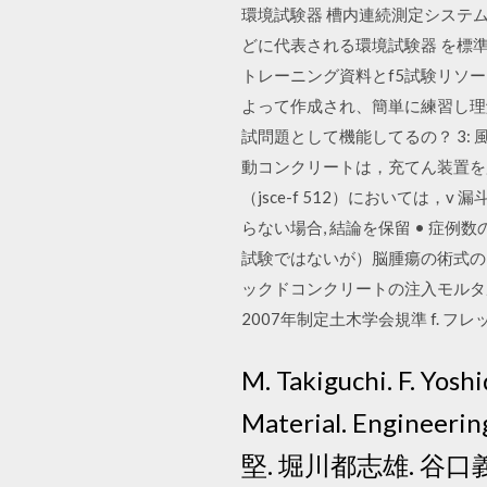
環境試験器 槽内連続測定システム
どに代表される環境試験器 を標準製
トレーニング資料とf5試験リソ
よって作成され、簡単に練習し理解すること
試問題として機能してるの？ 3: 風吹けば名
動コンクリートは，充てん装置を用 
（jsce-f 512）においては，v 
らない場合, 結論を保留 • 症例数の見積も
試験ではないが）脳腫瘍の術式のラン
ックドコンクリートの注入モルタルのブ
2007年制定土木学会規準 f. フレ
M. Takiguchi. F. Yosh
Material. Enginee
堅. 堀川都志雄. 谷口義則.