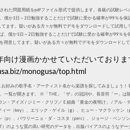
された問題用紙をpdfファイル形式で提供します。各級の試験レベル
えば、僅か1日～2日勉強することだけで試験に受かる確率が99％を保証い
意してます。疑いがある方々が無料でデモをダウンロードして試用し
料を買えば、僅か1日～2日勉強することだけで試験に受かる確率が99％
資料のデモを用意してます。疑いがある方々が無料でデモをダウンロード
年向け漫画かかせていただいておりま
sa.biz/monogusa/top.html
. お好みの歌手名・アーティスト名から楽譜を探してみましょう！ 
、一覧が開きます。 ※「THE」「ザ」の冠詞や、長音符「ー」は
ウン・アイズ / ジミー・クリフ／ E 組曲「黄金の夜明け」 / アル
ティー（key）、エリック・ゲイル（g）、ヒュー・マクラッケン（
ン（p）、パウリーニョ・ダ・コスタ（perc）、ジョージ・ベンソ
RCT）のような質の高い研究のデータを，出版バイアスのようなデー