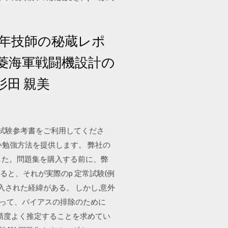
嘉年技師の秘蔵レポ
】 三菱海軍戦闘機設計の
杉田 親美
ch試験参考書をご利用してくださ
、良い勉強方法を提供します。 弊社の
した。問題集を購入する前に、弊
すると、それが実際のp 定常試験(例
導入された経緯がある。 しかし,意外
従って、バイアスの排除のために
精度よく推定することを求めてい