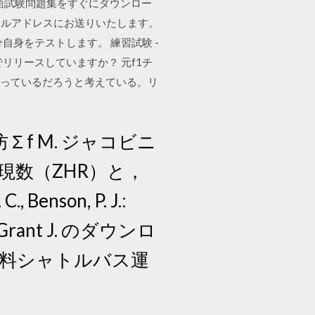
本語試験問題集をすぐにダウンロー
ールアドレスにお送りいたします。
自身をテストします。 練習試験 -
リリースしていますか？ 元f1チ
回っているだろうと考えている。リ
 f M. ジャコビニ
現数（ZHR）と，
nson, P. J.:
S, Grant J. のダウンロ
間の無料シャトルバス運