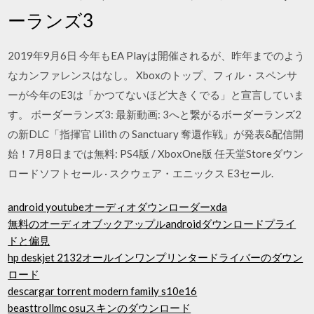
ーランズ3
2019年9月6日 今年もEA Playは開催されるが、昨年までのよう
なカンファレンスはなし。 Xboxのトップ、フィル・スペンサ
ーが今年のE3は「かつてないほど大きくでる」と宣言していま
す。 ボーダーランズ3: 最新動画: 3へと繋がるボーダーランズ2
の新DLC「指揮官 Lilith の Sanctuary 奪還作戦」が発表&配信開
始！7月8日までは無料: PS4版 / XboxOne版 任天堂Storeダウン
ロードソフトセール · スクウェア・エニックス E3セール.
android youtubeオーディオダウンローダーxda
無料のオーディオブックアップルandroidダウンロードプライ
ドと偏見
hp deskjet 2132オールインワンプリンタードライバーのダウン
ロード
descargar torrent modern family s10e16
beasttrollmc osuスキンのダウンロード