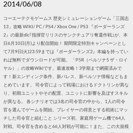
2014/06/08
コーエーテクモゲームス 歴史シミュレーションゲーム「三国志
13」攻略 WIKI/ PC / PS4 / Xbox One / PS3 『ボーダーランズ
2』の最新dlc｢指揮官リリスのサンクチュアリ奪還作戦｣が、本
日6月10日(月)より配信開始！ 期間限定特別キャンペーンとし
て7月9日(火)23:59までは『ボーダーランズ2』本編を持ってい
れば無料でダウンロードが可能。 「P5R（ペルソナ5 ザ・ロイ
ヤル）」の攻略Wikiです。最速攻略！3学期まで網羅済みで
す！新エンディング条件、新パレス、新ペルソナ情報などもま
とめています。 司令官によって戦場におけるドクトリンが異な
り、初期ユニットやその配置、ユニットに影響を及ぼすスキル
が異なる。 各シナリオでは3名の司令官の中から、1人の司令
官を選んでゲームを開始。プレイヤーの得意とする戦術にマッ
チした司令官と組むこと シリーズ初、家庭用ゲーム機で64人
対戦、司令官を含めると66人対戦が可能に！また、この大規模