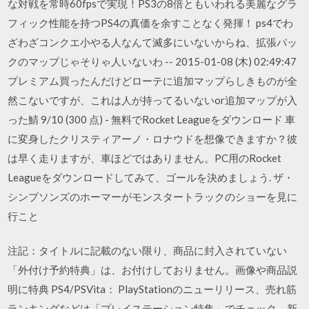
な対戦を常時60fpsで実現！PS3の8倍ともいわれる美麗なグラ
フィック性能を持つPS4の真価を余すことなく発揮！ ps4でわ
ざわざコンクエ小やる人なんて滅多にいないからね、拡張パッ
クのマップじゃそりゃ人いないわ -- 2015-01-08 (木) 02:49:47
プレミアム買ったんだけどローテに追加マップらしきものが全
然こないですが、これは人が持ってるいないor追加マップが入
った鯖 9/10 (300 点) - 無料でRocket Leagueをダウンロード 車
に変身したクリスティアーノ・ロナウドを想像できますか？彼
は早く走りますが、車ほどではありません。PC用のRocket
Leagueをダウンロードしてみて、ゴールを決めましょう. ザ・
シンプソンズのホーマーがモンスタートラックのショーを見に
行こと
注記：タイトルに記載のない限り、商品に封入されていない
「外付け予約特典」は、お付けしておりません。画像や商品説
明に特典 PS4/PSVita： PlayStationのニューリリース、売れ筋
ランキングなどは「プレイステーション特集」でチェック。新