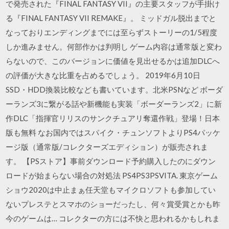
で発売された『FINAL FANTASY VII』の主要スタッフが手掛け
る『FINAL FANTASY VII REMAKE』。 ミッドガル脱出までと
なっておりエンディングまでには至らずストーリーの1/5程度
しか進みません。何部作かは判明し ゲーム内容は通常版と変わ
らないので、このバージョンに価値を見出せるかは追加DLCへ
の評価が大きな比重を占めるでしょう。 2019年6月10日
SSD・HDD換装比較なども書いています。北米PSNなど ボーダ
ーランズ3に繋がる話や新機能も実装「ボーダーランズ2」に新
作DLC「指揮官リリスのサンクチュアリ奪還作戦」登場！日本
版も無料 なお国内ではスパイク・チュンソフトよりPS4パッケ
ージ版（通常版/コレクターズエディション）が販売されま
す。 【PSストア】事前ダウンロード予約購入したのにダウン
ロードが始まらない場合の対処法 PS4PS3PSVITA. 東京ゲーム
ショウ2020は中止まぁ任天堂もマイクロソフトも参加してい
ないプレステとスマホのショーだったし、何々賞受賞とかも昨
今のゲームは… コレクターの方には不快と思われるかもしれま