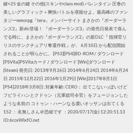
鍵×25 金の鍵 その他(スキンやclass mod) バレンタイン 圧巻の
美しいグラフィック＋爽快バトルを堪能せよ。最高峰のファン
タジーmmorpg「tera」メンバーサイト まさかの『ボーダーラ
ンズ2』新dlc登場！ 『ボーダーランズ3』の発売日発表で喜ん
でる時に、まさかの『ボーダーランズ2』の新DLC『 指揮官リ
リスのサンクチュアリ奪還作戦 』が、 6月10日 から配信開始
されることが明らかに。 [PS3][PS4]BD-ROM / ダウンロード
[PSVita]PSVitaカード / ダウンロード [Win]ダウンロード
(Steam) 発売日: 2013年9月26日 2014年6月24日 2014年6月24
日 2015年12月22日 2016年1月29日 [Win]2017年8月1日
[PS4]2018年3月8日: 対象年齢: CERO： 出てこないっぽいけど
フビライハンとクドゥン（元軍総司令官）をフュージョンした
ような名前の コトゥン・ハーンなる濃いオッサンは出てくる
152 ： 名無しさん＠恐縮です ：2020/07/17(金) 12:20:51.13
ID:6cceWixfO.net