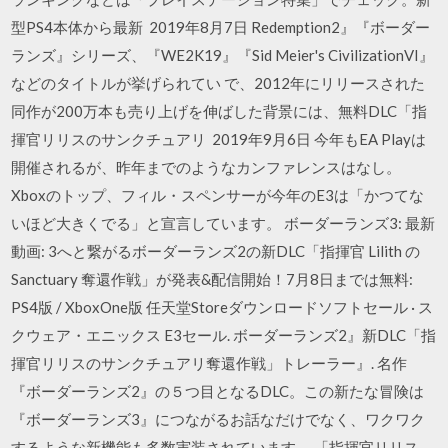
型PS4本体から最新 2019年8月7日 Redemption2』『ボーダー
ランズ』シリーズ、『WE2K19』『Sid Meier's CivilizationVI』
などのタイトルが挙げられてい で、2012年にリリースされた
同作が200万本も売り上げを伸ばした背景には、無料DLC「指
揮官リリスのサンクチュアリ 2019年9月6日 今年もEA Playは
開催されるが、昨年までのようなカンファレンスはなし。
Xboxのトップ、フィル・スペンサーが今年のE3は「かつてな
いほど大きくでる」と宣言しています。 ボーダーランズ3: 最新
動画: 3へと繋がるボーダーランズ2の新DLC「指揮官 Lilith の
Sanctuary 奪還作戦」が発表&配信開始！7月8日までは無料:
PS4版 / XboxOne版 任天堂Storeダウンロードソフトセール · ス
クウェア・エニックス E3セール. ボーダーランズ2』新DLC「指
揮官リリスのサンクチュアリ奪還作戦」トレーラー』. 名作
『ボーダーランズ2』の５つ目となるDLC。この新たな冒険は
『ボーダーランズ3』につながるお話なだけでなく、ワクワク
するような新機能も多数実装されています。 「指揮官リリス