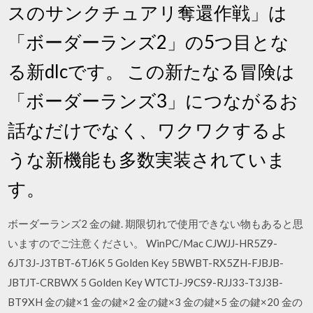
スのサンクチュアリ奪還作戦」は
「ボーダーランズ2」の5つ目とな
る新dlcです。 この新たなる冒険は
「ボーダーランズ3」につながるお
話なだけでなく、ワクワクするよ
うな新機能も多数実装されていま
す。
ボーダーランズ2 金の鍵. 期限切れで使用できない物もあると思
いますのでご注意ください。 WinPC/Mac CJWJJ-HR5Z9-
6JT3J-J3TBT-6TJ6K 5 Golden Key 5BWBT-RX5ZH-FJBJB-
JBTJT-CRBWX 5 Golden Key WTCTJ-J9CS9-RJJ33-T3J3B-
BT9XH 金の鍵×1 金の鍵×2 金の鍵×3 金の鍵×5 金の鍵×20 金の