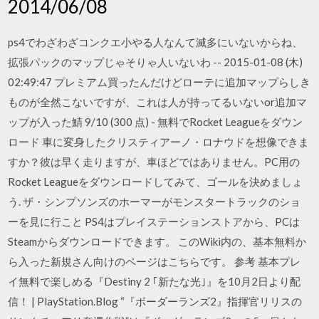
2014/06/08
ps4でわざわざコンクエ小やる人なんて滅多にいないからね、
拡張パックのマップじゃそりゃ人いないわ -- 2015-01-08 (木)
02:49:47 プレミアム買ったんだけどローテに追加マップらしき
ものが全然こないですが、これは人が持ってるいないor追加マ
ップが入った鯖 9/10 (300 点) - 無料でRocket Leagueをダウン
ロード 車に変身したクリスティアーノ・ロナウドを想像できま
すか？彼は早く走りますが、車ほどではありません。PC用の
Rocket Leagueをダウンロードしてみて、ゴールを決めましょ
う. ザ・シンプソンズのホーマーがモンスタートラックのショ
ーを見に行こと PS4はプレイステーションストアから、PCは
Steamからダウンロードできます。 このWiki内の、基本無料か
ら入った新規さん向けのページはこちらです。 参考 基本プレ
イ無料で楽しめる『Destiny 2 ｢新たな光｣』を10月2日より配
信！ | PlayStation.Blog “『ボーダーランズ2』指揮官リリスの