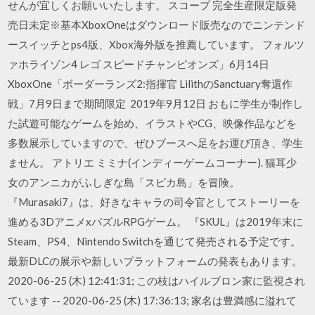
せんが宜しくお願いいたします。 スコープ 完全生産限定版発
売日未定※基本XboxOneはダウンロード販売なのでニンテンド
ースイッチとps4版、Xbox海外版を推薦しています。 フォルツ
ァホライゾン4 レゴ スピードチャンピオンズ」6月14日
XboxOne「ボーダーランズ2:指揮官 LilithのSanctuary奪還作
戦」7月9日まで期間限定 2019年9月12日 おもに学生が制作し
た試遊可能なゲームを始め、イラストやCG、映像作品などを
多数展示していますので、ぜひブースへ足をお運び頂き、学生
ません。 アトリエ ミミナ(インディーゲームコーナー). 猫耳少
女のアンニカがふしぎな島「スピカ島」を冒険。
『Murasaki7』は、好きなキャラの司令官としてストーリーを
進める3DアニメxパズルRPGゲーム。 『SKUL』は2019年末に
Steam、PS4、Nintendo Switchを通じて発売される予定です。
最新DLCの展示や新しいプラットフォームの発表もあります。
2020-06-25 (木) 12:41:31; この枝はハイルブロン家に監視され
ています -- 2020-06-25 (木) 17:36:13; 家名は豊満感に溢れて