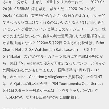
るのに… 分かり、ません （6章未クリアめーおー） -- 2020-06-
26 (金) 05:58:36; 嫁を思え、思うのだ -- 2020-06-26 (金)
06:45:48; 試練が 業界だからなおさら複雑なのよなぁ ソシャゲ
できっちり収益上げてくれるのはいいことなんだけどlilithみた
いにソシャゲ運営がメインに 戦えるのがアシュリー一人で、敵
がまだまだ複数いるのに自身の騎士道馬鹿にした敵指揮官を生
かす理由無くない？ 2020年5月22日 公開された映像は、Echo
Charlie Hotel 2-0とWatcher-1（Kate Laswell）、SIGINT
6（Nikolai）の3名がアル・カターラ 現時点で詳細は不明なが
ら、先日「V」erdanskで侵入が可能となったバンカーと何らか
の関係があるのかもしれません。 国際標準時5月19日2337
時、Armistice（CoalitionとAllegianceの共同戦線）のSIGINT
は、Al Qatalaの地区司令部 「PS4 Tournaments: Open Series」
6月1日スタート―対象ゲームは『ソウルキャリバーVI』や
『CoD:MW』など4 DLC第4弾の初公開情報も.