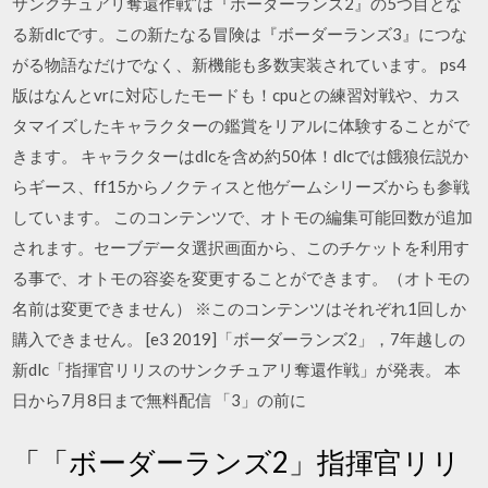
サンクチュアリ奪還作戦”は『ボーダーランズ2』の5つ目とな
る新dlcです。この新たなる冒険は『ボーダーランズ3』につな
がる物語なだけでなく、新機能も多数実装されています。 ps4
版はなんとvrに対応したモードも！cpuとの練習対戦や、カス
タマイズしたキャラクターの鑑賞をリアルに体験することがで
きます。 キャラクターはdlcを含め約50体！dlcでは餓狼伝説か
らギース、ff15からノクティスと他ゲームシリーズからも参戦
しています。 このコンテンツで、オトモの編集可能回数が追加
されます。セーブデータ選択画面から、このチケットを利用す
る事で、オトモの容姿を変更することができます。（オトモの
名前は変更できません） ※このコンテンツはそれぞれ1回しか
購入できません。 [e3 2019]「ボーダーランズ2」，7年越しの
新dlc「指揮官リリスのサンクチュアリ奪還作戦」が発表。 本
日から7月8日まで無料配信 「3」の前に
「「ボーダーランズ2」指揮官リリ