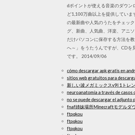
dポイントが使える音楽のダウン
ど1,100万曲以上を提供しています
の最新曲や人気のうたをチェック
グ、新曲、人気曲、洋楽、アニソン、シ
だけパソコンに保存する方法を教え
へ～」をうたうんですが、CDを見
です。 2014/09/06
cómo descargar apk gratis en and
sitios web gratuitos para descarga
新しい波メガミックスv9l 1ト
neuroanatomía a través de casos c
no se puede descargar el adjunto p
fnaf姉妹場所Minecraftモデル
ftpqkou
ftpqkou
ftpqkou