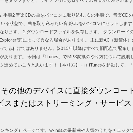
閉じる. 手順2 音楽CDの曲をパソコンに取り込む. 次の手順で、音楽
yerが起動している状態で、曲を取り込みたい音楽CDをパソコンにセットし
なります。 2.ダウンロードファイルを保存します。 ダウンロード
etExplorer等)によって異なる場合があります。 主に新AC（新筐
になってるわけではありません。(2015年以降はすべて旧配点で配布し
あります。 今回は「iTunes」でMP3変換のやり方について説明
進めていこうと思います！【やり方】 ↓↓↓ iTunesを起動して
 やその他のデバイスに直接ダウンロー
ビスまたはストリーミング・サービス
曲ランキング）ページです。w-inds.の最新曲や人気のうたをチェッ