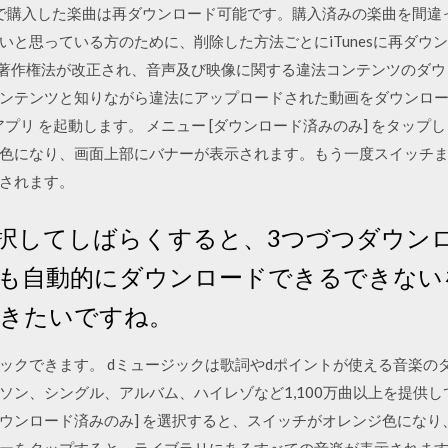
/06 iTunesで購入した楽曲は再ダウンロード可能です。購入済みの楽曲
いと思っている方のために、削除した方法ごとにiTunesに再ダウ
より著作権法が改正され、音声及び映像に関する違法コンテンツのダ
ンテンツと知りながら違法にアップロードされた動画をダウンロー
ay Music アプリ を起動します。 メニュー [ダウンロード済みのみ] をタ
色になり、画面上部にバナーが表示されます。もう一度スイッチ
されます。
択してしばらくすると、3つづつダウン
も自動的にダウンロードできるできない
きたいですね。
ックできます。 dミュージックは歌詞やdポイントが使える音楽の
ン、シングル、アルバム、ハイレゾなど1,100万曲以上を提供して
[ダウンロード済みのみ] を選択すると、スイッチがオレンジ色にな
ーをタップすると、ライブラリにあるすべての音楽が表示されま