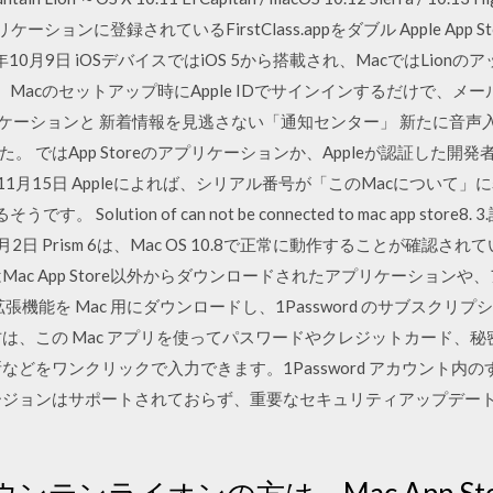
ケーションに登録されているFirstClass.appをダブル Apple App Sto
10月9日 iOSデバイスではiOS 5から搭載され、MacではLio
そのため、Macのセットアップ時にApple IDでサインインするだけで
プリケーションと 新着情報を見逃さない「通知センター」 新たに音
 ではApp Storeのアプリケーションか、Appleが認証した
1月15日 Appleによれば、シリアル番号が「このMacについて」に
。 Solution of can not be connected to mac app s
8月2日 Prism 6は、Mac OS 10.8で正常に動作することが確
Mac App Store以外からダウンロードされたアプリケーション
機能を Mac 用にダウンロードし、1Password のサブスク
使いの方は、この Mac アプリを使ってパスワードやクレジットカード
などをワンクリックで入力できます。1Password アカウント内
ージョンはサポートされておらず、重要なセキュリティアップデー
テンライオンの方は、Mac App St