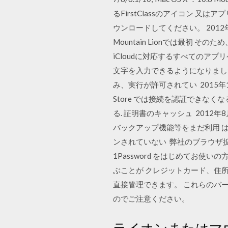
るFirstClassのアイコン 又はアプリ
ウンロードしてください。 2012年
Mountain Lionでは最初 
iCloudに対応するすべてのア
文字を入力できるようになりました。
み、実行が許可されてい 2015年1
Store では接続を認証できなくなるそうです
る. 証明書のキャッシュ 2012年
バックアップ機能等をまだ利用 は
ンされていない 弊社のブラウザ拡張
1Password をはじめてお
ぶことが クレジットカード、住所
直接管理できます。 これらのバ
のでご注意ください。
ライオンまたはマウン