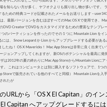
acを手に入れるところから始めます。 メルカリやヤフオクで購入
相場を知らない方が多く、ヤフオクよりも掘り出し物が多いです。 
するための特典コードが記載されたメールをお送りします – user3439894 0
Creatorは、最新バージョンを含むほぼすべてのMac OS Xで使用でき、Ma
用のDVD CreatorでDVDをカスタマイズするための豊富なテンプ
際、 2 つのパーティションを作ったのでその 1 つに Mountain Lio
ールするには、 Snow Leopard か Lion からアップグレードする必
れましたね！ OS X Mavericks！ Mac App Storeは非常に良
バージョンアップしてくれますが、新OSのポテンシャルを最高に発
2012年の夏の終わりにMac App StoreからMountain Li
です。 これはコンピュータとは別に購入するソフトウェアで、1つのAp
Storeで販売されている他のすべてと同様） Mountain Lion
荷されたが
下のURLから「OS X El Capitan」
El Capitan へアップグレードするにはmac