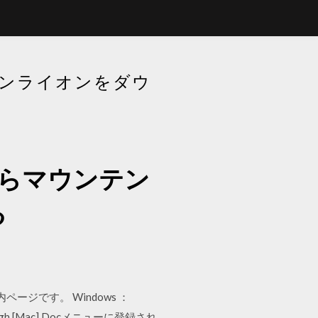
ンテンライオンをダウ
eからマウンテン
る
ページです。 Windows ：
10.13 High [Mac] Docメニューに登録され