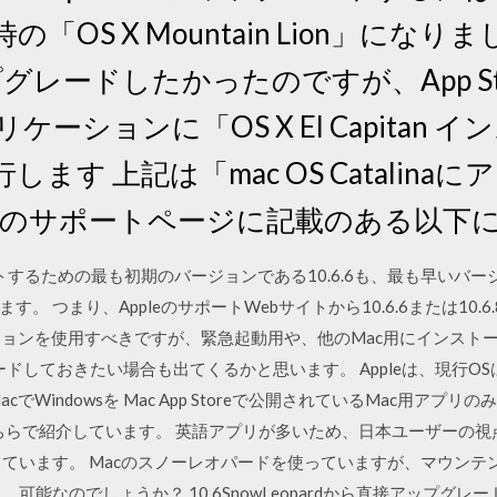
ie. 時の「OS X Mountain Lion」にな
アップグレードしたかったのですが、App S
ーションに「OS X El Capitan
ます 上記は「mac OS Catalin
leのサポートページに記載のある以下
をサポートするための最も初期のバージョンである10.6.6も、最も早いバ
。 つまり、AppleのサポートWebサイトから10.6.6または10
ージョンを使用すべきですが、緊急起動用や、他のMac用にインスト
ロードしておきたい場合も出てくるかと思います。 Appleは、現行O
でWindowsを Mac App Storeで公開されているMac用アプ
は、こちらで紹介しています。 英語アプリが多いため、日本ユーザーの
しています。 Macのスノーレオパードを使っていますが、マウン
なのでしょうか？ 10.6SnowLeopardから直接アップグレードでき