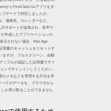
reからFirstClass Goアプリをダ
nのアップデートで対応しましたが、
、メール、連絡先、カレンダーなど、
声入力サポートが追加され、音声で
開発者が作成したアプリケーションの
表示されない場合、Mac App
tore8. 3.証明書のキャッシュをリセットす
認されていますが、フルスクリーン、自動
や、アップルが認証した証明書でサイ
リプションでサインインしてください。
、秘密のメモなどを管理する方法を学
のすべてのデータを、ブラウザから
トしか受け取ることができません
oreで使用するため