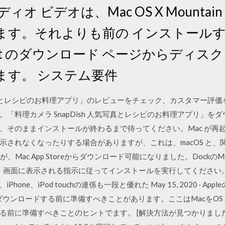
ビデオは、Mac OS X Mountain Lio
す。それよりも前の インストールするに
w Client のダウンロード ページからディ
ます。 システム要件
人気写真とレシピのお料理アプリ」のレビューをチェック、カスタマー評
料理カメラ SnapDish 人気写真とレシピのお料理アプリ」をダ
、そのままインストールが終わるまで待ってください。Mac が再
されなくなったりする場合がありますが、これは、macOS と、関連
Lionが、Mac App Storeからダウンロード可能になりました。DockのM
したら、画面に表示される指示に従ってインストールを実行してください。Mou
Phone、iPod touchの連係も一段と優れた May 15, 2020 ·
ダウンロードする前に準備すべきことがあります。ここはMacをOS X 10.8
前に準備すべきことのヒントでます。 [解決方法が見つかりました