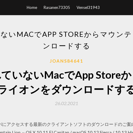
Home
Rasanen73305
Vensel31943
いMACでAPP STOREからマウ
ンロードする
JOANS84641
いないMacでApp Stor
ライオンをダウンロードす
26.02.2021
lassサーバにアクセスする最新のクライアントソフトのダウンロードのご案内
untain Lion ～OS X 10.11 El Capitan / macOS 10.12 Sierra / 