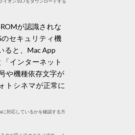
ライオン10.7をダウンロードする
 CD-ROMが認識されな
より、OSのセキュリティ機
ると、Mac App
ると「インターネット
号や機種依存文字が
ォトシネマが正常に
atalinaに対応しているかを確認する方