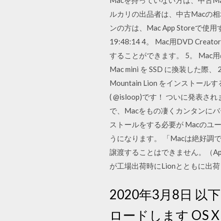
Macを持っていない方は、中古M
ルカリの出品者は、中古Macの
ンの方は、Mac App Storeで使用
19:48:14 4。 Mac用DVD 
することができます。 5。 Mac
Mac mini を SSD に換装した
Mountain Lion をインスト
( @isloop)です！ ついに発表さ
で、Macをもの凄くカンタンに
ストールをする必要が Macのユーザは
うになります。 「Macは絶好調
譲渡することはできません。（App 
が工場出荷時にLionとともに出
2020年3月8日 以
ロードします OS X 