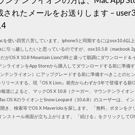
たメールをお送りします – user34398
14
cを使い四苦八苦しています。iphone5と同期するにはosx10.
sに引っ越ししたいと思っているのですが、osx10.5.8（macbook 2gh
ricksだがOS X 10.8 Mountain Lionの時と違って順調にダウ
テンライオンをApp Storeから購入してダウンロードする前に準備
n Lion（マウンテンライオン）にアップグレードする前に準備すべきこと
n Lion』をリリースする。現『OS X Lion』発売からわずか1年で登場
ィアの報道によると、マックOS X 10.8（クーガー、マウンテンライオン
Mac OS XのライオンとSnow Leopard（10.6.8）のユーザ
Storeを開き、検索等でOS X Mavericksを探します。 「無料」ボ
とインストール画面が立ち上がります。 「続ける」をクリックしてOS X 