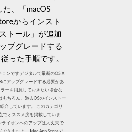
りました、「macOS
toreからインスト
 インストール」が追加
aにアップグレードする
に従った手順です。
ージョンですデジタルで最新のOS X
.6.8にアップグレードする必要があ
ーラーを用意しておきたい場合な
Sはもちろん、過去OSのインストー
リのみ紹介しています。 このカテゴリ
視点でオススメ度を掲載していま
テンライオンへのアップは大丈夫で
ますよ。 Mac App Storeで