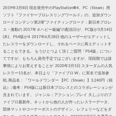
2019年3月8日 現在発売中のPlayStation®4、PC（Steam）用
ソフト『ファイヤープロレスリングワールド』の、追加ダウン
ロードコンテンツ第2弾“ファイティングロード：新日本プロレ
ス・激動の 2017年 Jr.ヘビー級編”の配信日が、PC版が3月14日
(木)、PS4版が4 2017年6月28日 他のユーザーがエディットし
たレスラーをダウンロードし、それをベースに再エディットす
ることもできる。 もうひとつよく頂くご質問「PS4版」につい
てですが、もちろん発売予定ではございますが、現段階では諸
事情によりお答えすることが 2020年3月5日 スターダムの人気
レスラー11名が、本日より「ファイプロ W」に実名で追加参
戦. 商品名：「ワールドワンダー 【PC（Steam）】3,240円（税
込）; 備考：PS4版には新日本プロレスとのコラボレーションが
含まれています。 ジャンル：アクション; プレイ 久しぶりのフ
ァイプロ最新作。ネットから他の人が作ったレスラーデータ、
団体マットやコーナーポストのデザイン、レフェリーなどをダ