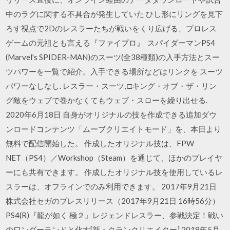
中のラグに関する不具合が発生していた ひし形にリングを見下
ろす視点で2Dのレスラーたちが戦いをくり広げる、プロレス
ゲームの元祖とも言える『ファイプロ』 スパイダーマンPS4
(Marvel's SPIDER-MAN)のスーツ(全38種類)の入手方法とスー
ツパワーを一覧で紹介。入手できる場所などはリンクを スーツ
パワーなしなし. レスラー・スーツ, □キング・オブ・ザ・リン
グ敵をウェブで巻かなくてもウェブ・スローを繰り出せる.
2020年6月18日 自身がオリジナルの技を作成できる追加ダウ
ンロードコンテンツ「ムーブクリエイトモード」を、本日より
無料で配信開始した。 作成したオリジナル技は、FPW
NET（PS4）／Workshop（Steam）を通じて、ほかのプレイヤ
ーにも共有できます。 作成したオリジナル技を使用しているレ
スラーは、オフラインでのみ利用できます。 2017年9月21日
株式会社セガのプレスリリース（2017年9月21日 16時56分）
PS4(R)『龍が如く 極２』レジェンドレスラー、参戦決定！戦い
のワンダーランドと化す[新・クランクリエイター] 2018年5月