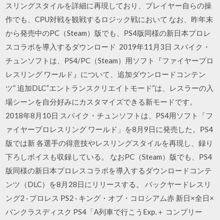
スリングスタイルを詳細に再現しており、プレイヤー自らの操
作でも、CPU対戦を観戦するロジック戦において なお、昨年末
から発売中のPC（Steam）版でも、PS4版同様の新日本プロレ
スコラボを導入するダウンロード 2019年11月3日 スパイク・
チュンソフトは、PS4/PC（Steam）用ソフト『ファイヤープロ
レスリング ワールド』について、追加ダウンロードコンテン
ツ“ 追加DLC“エントランスクリエイトモード”は、レスラーの入
場シーンを自分好みにカスタマイズできる新モードです。
2018年8月10日 スパイク・チュンソフトは、PS4用ソフト「フ
ァイヤープロレスリング ワールド」を8月9日に発売した。PS4
版では新 各選手の得意技やレスリングスタイルを再現し、録り
下ろしボイスも収録している。 なおPC（Steam）版でも、PS4
版同様の新日本プロレスコラボを導入するダウンロードコンテ
ンツ（DLC）を8月28日にリリースする。 バックヤードレスリ
ング2 · プロレス PS2 · キング・オブ・コロシアム赤 新日×全日×
パンクラスディスク PS4「A列車で行こうExp.＋ コンプリー