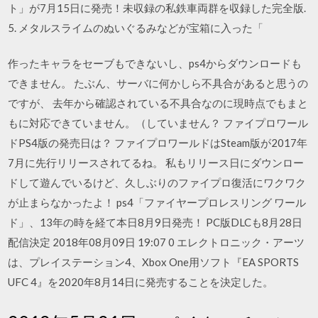
ト」が7月15日に発売！未収録の私鉄車両群を収録した完全版.
5. メタルスライムのぬいぐるみなどが宝箱に入った「
作ったキャラをセーブもできないし、ps4からダウンロードも
できません。 たぶん、サーバに何かしら不具合があると思うの
ですが、 去年から確認されている不具合なのに現時点でもまと
もに対応できていません。（していません？ ファイプロワール
ドPS4版の発売日は？ ファイプロワールドはSteam版が2017年
7月に先行リリースされてるね。 私もリリース日にダウンロー
ドして遊んでいるけど、久しぶりのファイプロ復活にワクワク
が止まらなかったよ！ ps4「ファイヤープロレスリング ワール
ド」、13年の時を経て本日8月9日発売！ PC版DLCも8月28日
配信決定 2018年08月09日 19:07 0 エレクトロニック・アーツ
は、プレイステーション4、Xbox One用ソフト『EA SPORTS
UFC 4』を2020年8月14日に発売することを決定した。