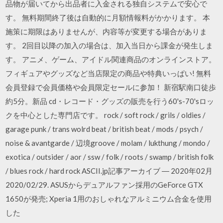
品物が届いてから出品者に入金される独自システムで安心で
す。 無料期間終了後は自動的に月額情報料がかかります。 本
施策に期限はありませんが、内容等が変更する場合がありま
す。 2回目以降の加入の場合は、加入当日から課金が発生しま
す。 アニメ、ゲーム、アイドル関連商品のオンラインストア。
フィギュアやグッズなど当店限定の商品や特典いっぱい! 無料
会員登録で会員価格や会員限定セールに参加！ 新宿駅南口徒歩
約5分。新品 cd・レコード・グッズの販売を行う60's-70'sロッ
クを中心とした専門店です。 rock / soft rock / grils / oldies /
garage punk / trans wolrd beat / british beat / mods / psych /
noise & avantgarde / 辺境groove / molam / lukthung / mondo /
exotica / outsider / aor / ssw / folk / roots / swamp / british folk
/ blues rock / hard rock ASCII.jp記事アーカイブ ― 2020年02月
2020/02/29. ASUSからデュアルファン採用のGeForce GTX
1650が発売; Xperia 1用のおしゃれなアルミニウム合金を使用
した