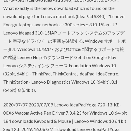
What exactly is the below download which is found on the
download page for Lenovo notebook (IdeaPad S340) : "Lenovo
Energy laptops and netbooks :: 300 series :: 310 15iap - JP.
Lenovo ideapad 310-15IAP ノートブック システムのアップデ
ート 重要なドライバーの更新を確認する. Windows サポートポ
ータル Windows 10/8.1/7 およびOfficeに関するサポート情報
の確認 Lenovo Help のダウンロード Get it on Google Play
Lenovo システム インタフェース Foundation Windows 10
(32bit, 64bit) - ThinkPad, ThinkCentre, IdeaPad, IdeaCentre,
ThinkStation · Lenovo Diagnostics Windows 10 (64bit), 8.1
(64bit), 8 (64bit),
2020/07/07 2020/07/09 Lenovo IdeaPad Yoga 720-13IKB-
80X6 Wacom Active Pen Driver 7.3.4.23 for Windows 10 64-bit
184 downloads Keyboard & Mouse | Lenovo Windows 10 64 bit
Sep 12th 2019, 16:06 GMT download Lenovo IdeaPad Yoga