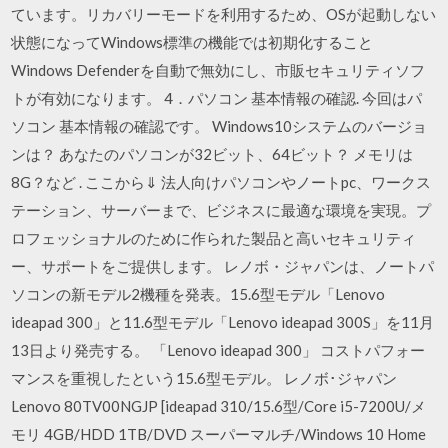
ています。リカバリーモードを利用するため、OSが起動しない
状態になってWindows標準の機能では初期化すること
Windows Defenderを自動で無効にし、市販セキュリティソフ
トが有効になります。 4．パソコン 基本情報の確認. 今回はパ
ソコン 基本情報の確認です。 Windows10システムのバージョ
ンは？ あなたのパソコンが32ビット、64ビット？ メモリは
8G？など . ここから⇓ 法人向けパソコンやノートpc、ワークス
テーション、サーバーまで、ビジネスに最適な環境を実現。プ
ロフェッショナルのために作られた製品と高いセキュリティ
ー、サポートをご提供します。 レノボ・ジャパンは、ノートパ
ソコンの新モデル2機種を発表。15.6型モデル「Lenovo
ideapad 300」と11.6型モデル「Lenovo ideapad 300S」を11月
13日より発売する。 「Lenovo ideapad 300」 コストパフォー
マンスを重視したという15.6型モデル。 レノボ･ジャパン
Lenovo 80TV00NGJP [ideapad 310/15.6型/Core i5-7200U/メ
モリ 4GB/HDD 1TB/DVD スーパーマルチ/Windows 10 Home