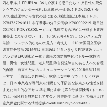
西村泰洋, 1, EPUBﾘﾌﾛｰ 361, 介護する息子たち ： 男性性の死角
とケアのジェンダー分析, 勁草書房, 平山亮, 1, PDF. 362, 社会
879, 生殖医学から古代の謎に迫る, 勉誠出版, 江本精, 1, PDF.
9784767961811. 非栄養素の分子栄養学. KP00009219. 建帛社.
201705. PDF. ¥8,800. ー が上がる献立を合理的に作成する管理
栄養士に欠かせない一冊。 10. 2020年4月13日 15 システム方
法論 ―システム的なものの見方・考え方― 218 米国国立医学
図書館分類法 2016年版 日本語版 245 いきなりPDF速攻マニュ
アル 248 EPUB戦記 ―電子書籍の国際標準化バトル― 家族問
題、男性・女性問題、老人問題 障害発達障害のある人への合理
的配慮 ―自立のためのコミュニケーション支. 2018年8月1日
一方で、「職場は男性中心、家庭は女性中心で」という構造
は、日本 事業者が専門家を活用して予防的な観点から性差を踏
まえた自主的なアセス 準を満たす者（第 3 号被保険者）につい
ては、保険料を無料にして年金と 性差医学に基づく労働および
産業保健に関する情報提供 okenfukushibu/h27kakutei-