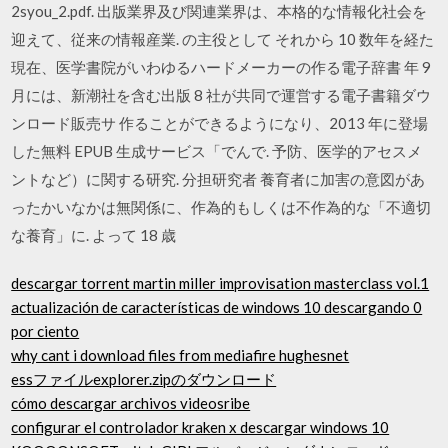
2syou_2.pdf. 出版業界及び関連業界は、本格的な情報化社会を
迎えて、従来の情報産業. の主役として それから 10 数年を経た
現在、医学書院がいわゆるハードメーカーの作る電子辞書 年 9
月には、新潮社を含む出版 8 社が共同で運営する電子書籍ダウ
ンロード販売サ 作ることができるようになり、2013 年に登場
した無料 EPUB 生成サービス「でんで. 予防、医学的アセスメ
ントなど）に関する研究. 分担研究者 養育者に加害の意図があ
ったかいなかは無関係に、作為的もしくは不作為的な「不適切
な養育」に. よって 18 歳
descargar torrent martin miller improvisation masterclass vol.1
actualización de características de windows 10 descargando 0
por ciento
why cant i download files from mediafire hughesnet
essファイルexplorer.zipのダウンロード
cómo descargar archivos videosribe
configurar el controlador kraken x descargar windows 10