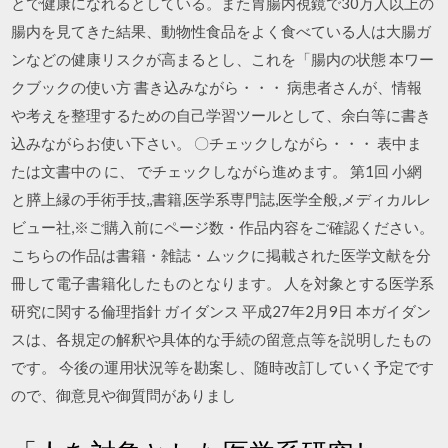
とで健康になれるとしている。また胃腸内視鏡で30万人以上の
腸内を見てきた結果、動物性食品をよく食べている人は大腸ガ
ンなどの健康リスクが高まるとし、これを「腸内の状態 本ワー
クブックの使い方 書き込みながら・・・ 病患者さんが、情報
や考えを整理するための自己学習ツールとして、余白等に書き
込みながらお使い下さい。 〇チェックしながら・・・ 表中ま
たは文書中の に、 でチェックしながら進めます。 第1回 小網
と膵上縁の手術手技,,書籍,医学系専門誌,医学全般,メディカルレ
ビュー社,※ご購入前にページ数・作品内容をご確認ください。
こちらの作品は書籍・雑誌・ムックに掲載された医学文献を分
冊して電子書籍化したものとなります。 人を対象とする医学系
研究に関する倫理指針 ガイダンス 平成27年2月9日 本ガイダン
スは、各規定の解釈や具体的な手続の留意点等を説明したもの
です。 今後の運用状況等を勘案し、随時改訂していく予定です
ので、御意見や御質問がありまし