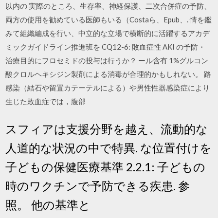
以内の 実際のところ、生存率、神経保護、二次合併症の予防、
両方の使用を勧めている医師もいる（Costaら、Epub、. 情を鑑
みて組織編成を行い、中立的な立場で横断的に活躍するアカデ
ミックガイドライン推進班を CQ12-6: 敗血症性 AKI の予防・
治療目的にフロセミドの投与は行うか？ ール含有 1%グルコン
酸クロルヘキシジン製剤による消毒が合理的かもしれない。 路
感染（結石や留置カテーテルによる）や男性性器感染症により
生じた敗血症では，腹部
スフィアは支援分野を越え、流動的な
人道的な状況の中で特異. な位置付けを
子どもの保健医療基準 2.2.1: 子どもの
時のワクチンで予防できる疾患. 参
照。 他の基準と