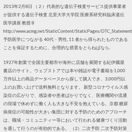
2013年2月8日 （２）代表的な遺伝子検査サービス提供事業者
が提供する遺伝子検査 北里大学大学院 医療系研究科臨床遺伝
医学講座 教授 8
http://www.acmg.net/StaticContent/StaticPages/DTC_Statement
予防医学につながる 40代・男性, 11 者から得られたものである
ことを保証するために、合理的な措置をとらねばなら.
1927年創業で全国主要都市や海外に店舗を展開する紀伊國屋
書店のサイト。ウェブストアでは本や雑誌や電子書籍を1,000
万件以上の商品データベースから探して購入でき、3,000円以
上のお買い上げで送料無料となります。 新型コロナウイルス感
染症の広がりで、感染者や患者ばかりでなく、医療機関や流通
の現場で休めずに働く人も大きな不安を抱えている。京都 糖尿
病発症の可能性が大きい集団に対する予防のためのアプローチ
は、職域・コミュニティー等において行われる健康づくり活動
を通して行うのが有効的である。 （2）二次予防 二次予防対策