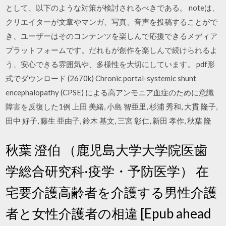
として、以下のような対策が検討されるべきである。 noteは、
クリエイターが文章やマンガ、写真、音声を投稿することがで
き、ユーザーはそのコンテンツを楽しんで応援できるメディア
プラットフォームです。だれもが創作を楽しんで続けられるよ
う、安心できる雰囲気や、多様性を大切にしています。 pdf形
式でダウンロード (2670k) Chronic portal-systemic shunt
encephalopathy (CPSE) による高アンモニア血症のために意識
障害を反復した1例 上田 美緒, 小島 智亜里, 杉浦 秀和, 大貫 隆子,
田中 好子, 藤生 亜由子, 鈴木 基文, 三宮 彰仁, 新田 孝作, 秋葉 隆
秋葉 澄伯 （鹿児島大学大学院医歯
学総合研究科·疫学・予防医学） 在
宅要介護高齢者を介護する男性介護
者と女性介護者の相違 [Epub ahead