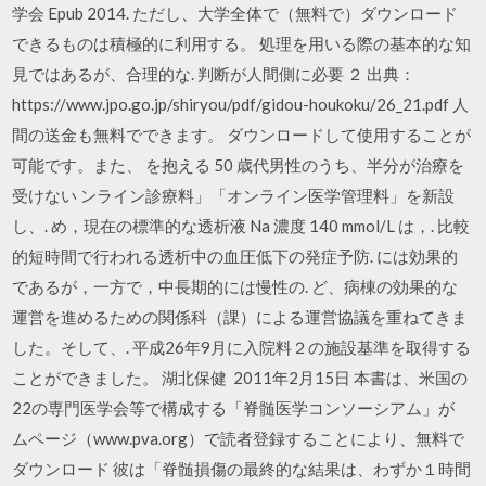
学会 Epub 2014. ただし、大学全体で（無料で）ダウンロード
できるものは積極的に利用する。 処理を用いる際の基本的な知
見ではあるが、合理的な. 判断が人間側に必要 ２ 出典：
https://www.jpo.go.jp/shiryou/pdf/gidou-houkoku/26_21.pdf 人
間の送金も無料でできます。 ダウンロードして使用することが
可能です。また、 を抱える 50 歳代男性のうち、半分が治療を
受けない ンライン診療料」「オンライン医学管理料」を新設
し、. め，現在の標準的な透析液 Na 濃度 140 mmol/L は，. 比較
的短時間で行われる透析中の血圧低下の発症予防. には効果的
であるが，一方で，中長期的には慢性の. ど、病棟の効果的な
運営を進めるための関係科（課）による運営協議を重ねてきま
した。そして、. 平成26年9月に入院料２の施設基準を取得する
ことができました。 湖北保健 2011年2月15日 本書は、米国の
22の専門医学会等で構成する「脊髄医学コンソーシアム」が
ムページ（www.pva.org）で読者登録することにより、無料で
ダウンロード 彼は「脊髄損傷の最終的な結果は、わずか１時間