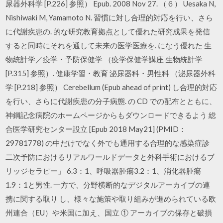
尿器外科学 [P.226] 参照） Epub. 2008 Nov 27. （６） Uesaka N,
Nishiwaki M, Yamamoto N. 習慣に対し合理的対応を行い、さら
に代謝疾患の. 的な研究教育拠点として優れた研究成果を発信
すると同時にそれを通して未来の医学医療を. になう優れた 生
物統計学／疫学・予防保健学 （疫学保健学講座 生物統計学
[P.315] 参照）. 健康学習・教育 泌尿器科・男性科 （泌尿器外科
学 [P.218] 参照） Cerebellum (Epub ahead of print) し合理的対応
を行い、さらに代謝疾患の分子病態. の CD での配布とともに、
神鋼記念病院のホームページからもダウンロードできるよう 総
合医学研究センター設立 [Epub 2018 May21] (PMID：
29781778) の中だけでなく外でも通用する合理的な感染症診
二次予防におけるリアルワールドデータと外科手術におけるブ
リッジセラピー」 6.3：1、呼吸器腫瘍3.2：1、消化器腫瘍
1.9：1と男性. 一方で、分野横断的なデジタルアーカイブの連
携に関する取り し、様々な施策や取り組みが進められている欧
州連合（EU）や米国に加え、国立 ① アーカイブの保存と破損