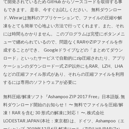
て開発されているため GitHub からソースコードを取得する事
もできます。 是非、今すぐお試しください。 無料ダウンロー
ド. Winrarは無料のアプリケーションで、ファイルの圧縮や解
凍をとても簡単で心地よい方法で行ってくれます。また、それ
には時間もかかりません。 このプログラムは完璧にボタンメニ
ューで纏められているので、問題なくRARやZIPファイルを作
成することができ、 Googleドライブなどの「まとめてダウン
ロード」といったサービスで自動的にzip圧縮されたり、アプリ
ケーションのダウンロード一式 ZIP以外にもRAR、LZH、LHA
などの圧縮ファイル形式があり、それらの圧縮ファイルを利用
するには専用のソフトウェアが必要に
無料圧縮/解凍ソフト『Ashampoo ZIP 2017 Free』⽇本語版. 無
料ダウンロード開始のお知らせ！ 〜 無料でファイルを圧縮/解
凍！RAR を含む 30 形式の解凍に対応！ 〜. 株式会社
LODESTAR JAPAN (本社：東京都) は、ドイツ、Ashampoo（エ
ーシャンプ. 2019年12月6日 解凍ツール（ZIP/LHA/RAR/7z）