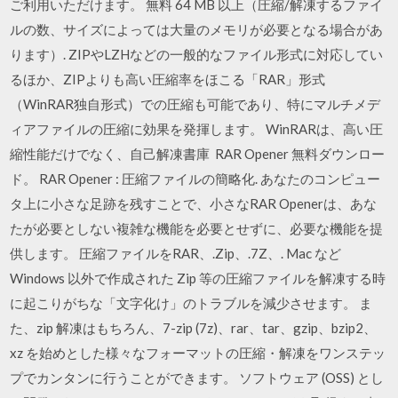
ご利用いただけます。 無料 64 MB 以上（圧縮/解凍するファイ
ルの数、サイズによっては大量のメモリが必要となる場合があ
ります）. ZIPやLZHなどの一般的なファイル形式に対応してい
るほか、ZIPよりも高い圧縮率をほこる「RAR」形式
（WinRAR独自形式）での圧縮も可能であり、特にマルチメデ
ィアファイルの圧縮に効果を発揮します。 WinRARは、高い圧
縮性能だけでなく、自己解凍書庫 RAR Opener 無料ダウンロー
ド。 RAR Opener : 圧縮ファイルの簡略化. あなたのコンピュー
タ上に小さな足跡を残すことで、小さなRAR Openerは、あな
たが必要としない複雑な機能を必要とせずに、必要な機能を提
供します。 圧縮ファイルをRAR、.Zip、.7Z、. Mac など
Windows 以外で作成された Zip 等の圧縮ファイルを解凍する時
に起こりがちな「文字化け」のトラブルを減少させます。 ま
た、zip 解凍はもちろん、7-zip (7z)、rar、tar、gzip、bzip2、
xz を始めとした様々なフォーマットの圧縮・解凍をワンステッ
プでカンタンに行うことができます。 ソフトウェア (OSS) とし