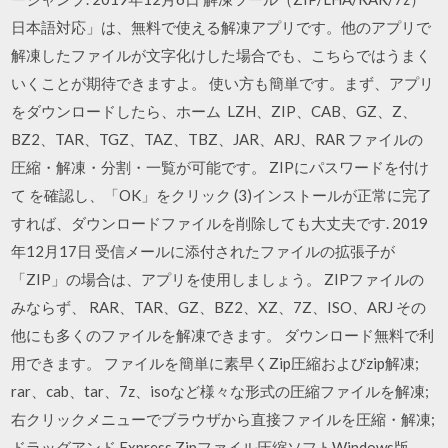
日本語対応」は、無料で使える解凍アプリです。他のアプリで
解凍したファイルが文字化けした場合でも、こちらではうまく
いくことが期待できますよ。 使い方も簡単です。まず、アプリ
をダウンロードしたら、ホーム LZH、ZIP、CAB、GZ、Z、
BZ2、TAR、TGZ、TAZ、TBZ、JAR、ARJ、RAR ファイルの
圧縮・解凍・分割・一覧が可能です。 ZIPにパスワードを付け
て を確認し、「OK」をクリック (3)インストールが正常に完了
すれば、ダウンロードファイルを削除しても大丈夫です. 2019
年12月17日 受信メールに添付されたファイルの拡張子が
「ZIP」の場合は、アプリを使用しましょう。 ZIPファイルの
みならず、 RAR、TAR、GZ、BZ2、XZ、7Z、ISO、ARJ その
他にも多くのファイルを解凍できます。 ダウンロード無料で利
用できます。 ファイルを簡単に素早くZip圧縮およびzip解凍;
rar、cab、tar、7z、isoなど様々な形式の圧縮ファイルを解凍;
右クリックメニューでブラウザから直接ファイルを圧縮・解凍;
ドラッグアンド Express Zipファイル圧縮ソフトWindows版