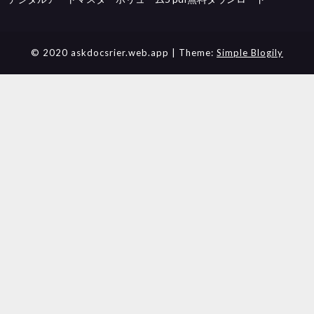
© 2020 askdocsrier.web.app
| Theme:
Simple Blogily