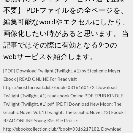
不要】 PDFファイルをの全ページを、
編集可能なwordやエクセルにしたり、
画像化したい時があると思います。 当
記事ではその際に有効となる9つの
webサービスを紹介します。
[PDF] Download Twilight (Twilight, #1) by Stephenie Meyer
Ebook | READ ONLINE For Read visit
https://mostforread.club/?book=0316160172. Download
Twilight (Twilight, #1) read ebook Online PDF EPUB KINDLE
Twilight (Twilight, #1) pdf [PDF] Download New Moon: The
Graphic Novel, Vol. 1 (Twilight: The Graphic Novel, #3) Ebook |
READ ONLINE Young Kim File Link =>
http://ebookcollection.club/?book=0316217182. Download