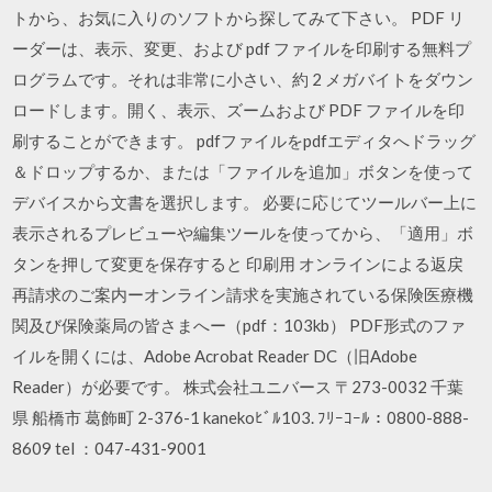
トから、お気に入りのソフトから探してみて下さい。 PDF リ
ーダーは、表示、変更、および pdf ファイルを印刷する無料プ
ログラムです。それは非常に小さい、約 2 メガバイトをダウン
ロードします。開く、表示、ズームおよび PDF ファイルを印
刷することができます。 pdfファイルをpdfエディタへドラッグ
＆ドロップするか、または「ファイルを追加」ボタンを使って
デバイスから文書を選択します。 必要に応じてツールバー上に
表示されるプレビューや編集ツールを使ってから、「適用」ボ
タンを押して変更を保存すると 印刷用 オンラインによる返戻
再請求のご案内ーオンライン請求を実施されている保険医療機
関及び保険薬局の皆さまへー（pdf：103kb） PDF形式のファ
イルを開くには、Adobe Acrobat Reader DC（旧Adobe
Reader）が必要です。 株式会社ユニバース 〒273-0032 千葉
県 船橋市 葛飾町 2-376-1 kanekoﾋﾞﾙ103. ﾌﾘｰｺｰﾙ：0800-888-
8609 tel ：047-431-9001