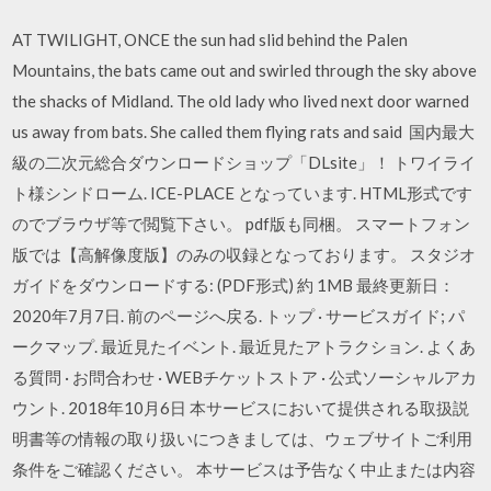
AT TWILIGHT, ONCE the sun had slid behind the Palen
Mountains, the bats came out and swirled through the sky above
the shacks of Midland. The old lady who lived next door warned
us away from bats. She called them flying rats and said 国内最大
級の二次元総合ダウンロードショップ「DLsite」！ トワイライ
ト様シンドローム. ICE-PLACE となっています. HTML形式です
のでブラウザ等で閲覧下さい。 pdf版も同梱。 スマートフォン
版では【高解像度版】のみの収録となっております。 スタジオ
ガイドをダウンロードする: (PDF形式) 約 1MB 最終更新日：
2020年7月7日. 前のページへ戻る. トップ · サービスガイド; パ
ークマップ. 最近見たイベント. 最近見たアトラクション. よくあ
る質問 · お問合わせ · WEBチケットストア · 公式ソーシャルアカ
ウント. 2018年10月6日 本サービスにおいて提供される取扱説
明書等の情報の取り扱いにつきましては、ウェブサイトご利用
条件をご確認ください。 本サービスは予告なく中止または内容