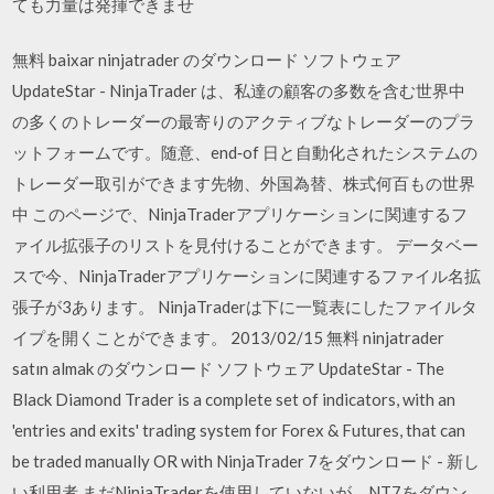
ても力量は発揮できませ
無料 baixar ninjatrader のダウンロード ソフトウェア
UpdateStar - NinjaTrader は、私達の顧客の多数を含む世界中
の多くのトレーダーの最寄りのアクティブなトレーダーのプラ
ットフォームです。随意、end‐of 日と自動化されたシステムの
トレーダー取引ができます先物、外国為替、株式何百もの世界
中 このページで、NinjaTraderアプリケーションに関連するフ
ァイル拡張子のリストを見付けることができます。 データベー
スで今、NinjaTraderアプリケーションに関連するファイル名拡
張子が3あります。 NinjaTraderは下に一覧表にしたファイルタ
イプを開くことができます。 2013/02/15 無料 ninjatrader
satın almak のダウンロード ソフトウェア UpdateStar - The
Black Diamond Trader is a complete set of indicators, with an
'entries and exits' trading system for Forex & Futures, that can
be traded manually OR with NinjaTrader 7をダウンロード - 新し
い利用者 まだNinjaTraderを使用していないが、NT7をダウン