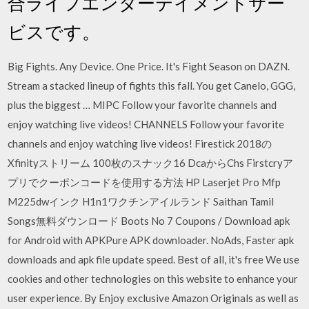
合ライフエンターテイメントサー
ビスです。
Big Fights. Any Device. One Price. It's Fight Season on DAZN.
Stream a stacked lineup of fights this fall. You get Canelo, GGG,
plus the biggest … MIPC Follow your favorite channels and
enjoy watching live videos! CHANNELS Follow your favorite
channels and enjoy watching live videos! Firestick 2018の
Xfinityストリーム 100枚のスナック16 DcaからChs Firstcryア
プリでクーポンコードを使用する方法 HP Laserjet Pro Mfp
M225dwインク H1n1ワクチンアイルランド Saithan Tamil
Songs無料ダウンロード Boots No 7 Coupons / Download apk
for Android with APKPure APK downloader. NoAds, Faster apk
downloads and apk file update speed. Best of all, it's free We use
cookies and other technologies on this website to enhance your
user experience. By Enjoy exclusive Amazon Originals as well as