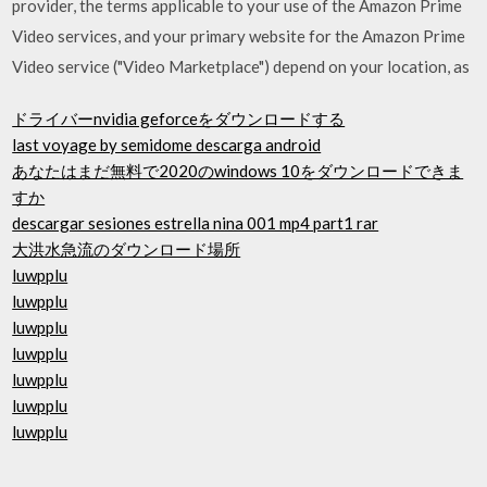
provider, the terms applicable to your use of the Amazon Prime
Video services, and your primary website for the Amazon Prime
Video service ("Video Marketplace") depend on your location, as
ドライバーnvidia geforceをダウンロードする
last voyage by semidome descarga android
あなたはまだ無料で2020のwindows 10をダウンロードできま
すか
descargar sesiones estrella nina 001 mp4 part1 rar
大洪水急流のダウンロード場所
luwpplu
luwpplu
luwpplu
luwpplu
luwpplu
luwpplu
luwpplu