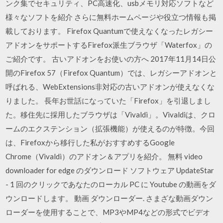
ンク集でセキュリティ、PC高速化、usbメモリ対応ソフトなど
様々なソフトを紹介 さらに無料ホームページや役立つ情報も掲
載しております。 Firefox Quantumで使えなくなったレガシー
アドオンをサポートするFirefox派生ブラウザ「Waterfox」の
ご紹介です。 古いアドオンをお使いの方へ 2017年11月14日公
開のFirefox 57（Firefox Quantum）では、レガシーアドオンと
呼ばれる、WebExtensions非対応の古いアドオンが使えなくな
りました。 長年お世話になっていた「Firefox」を引退しまし
た。移住先に採用したブラウザは「Vivaldi」。Vivaldiは、クロ
ームのエクステンション（拡張機能）が使えるのが特徴。今回
は、Firefoxから移行した私がおすすめするGoogle
Chrome（Vivaldi）のアドオン＆アプリを紹介。 無料 video
downloader for edge のダウンロード ソフトウェア UpdateStar
- 1 回のクリックであなたのローカル PC に Youtube の動画をダ
ウンロードします。 動画 ダウンローダー. さまざな動画ダウン
ローダーを使用することで、MP3やMP4などの形式でビデオ