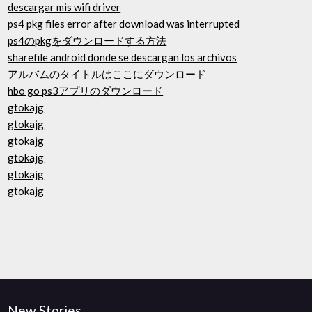
descargar mis wifi driver
ps4 pkg files error after download was interrupted
ps4のpkgをダウンロードする方法
sharefile android donde se descargan los archivos
アルバムのタイトルはここにダウンロード
hbo go ps3アプリのダウンロード
gtokajg
gtokajg
gtokajg
gtokajg
gtokajg
gtokajg
New Stories