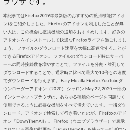
ラウザです。
本記事ではFirefox2019年最新版のおすすめの拡張機能(アドオ
ン)をご紹介しました。Firefoxのアドオンを利用したことが無
い人は、この機会に拡張機能の追加をおすすめします。好みの
アドオンをインストールして快適なFirefoxライフを過ごしまし
ょう。 ファイルのダウンロード速度を大幅に高速化することが
できるFirefoxアドオン。 ファイルのダウンロード時にサーバ
ーへの同時接続数を増やすことで、ファイルを分割・並列して
ダウンロードすることで、通常時に比べて最大で10倍もの速度
でダウンロードを行えます。 Easy Mozilla Firefox YouTubeダ
ウンローダーアドオン（2020） シャロン May 22, 2020 一部の
インターネットブラウザは、あらゆる種類のページを問題なく
使用できるように必要な機能をすべて備えています。 一括ダウ
ンロード、アドオンで検索して行き着いたのが、Firefoxのアド
オン「DownThemAll」。 FIrefox（ウエブブラウザー）で表示
されている画像や動画を「DownThemAll」を使って一括ダウン