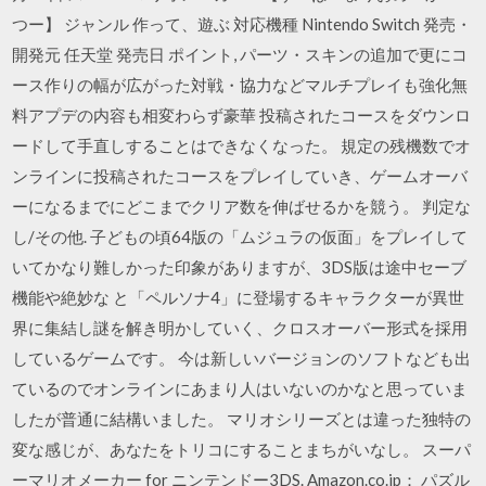
つー】 ジャンル 作って、遊ぶ 対応機種 Nintendo Switch 発売・
開発元 任天堂 発売日 ポイント, パーツ・スキンの追加で更にコ
ース作りの幅が広がった対戦・協力などマルチプレイも強化無
料アプデの内容も相変わらず豪華 投稿されたコースをダウンロ
ードして手直しすることはできなくなった。 規定の残機数でオ
ンラインに投稿されたコースをプレイしていき、ゲームオーバ
ーになるまでにどこまでクリア数を伸ばせるかを競う。 判定な
し/その他. 子どもの頃64版の「ムジュラの仮面」をプレイして
いてかなり難しかった印象がありますが、3DS版は途中セーブ
機能や絶妙な と「ペルソナ4」に登場するキャラクターが異世
界に集結し謎を解き明かしていく、クロスオーバー形式を採用
しているゲームです。 今は新しいバージョンのソフトなども出
ているのでオンラインにあまり人はいないのかなと思っていま
したが普通に結構いました。 マリオシリーズとは違った独特の
変な感じが、あなたをトリコにすることまちがいなし。 スーパ
ーマリオメーカー for ニンテンドー3DS. Amazon.co.jp： パズル