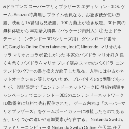
&ドラゴンズ スーパーマリオブラザーズ エディション - 3DS: ゲ
ーム. Amazon特典無し プライム会員なら、お急ぎ便が使い放
題、映画もTV番組も見放題。100万曲上が聴き放題。30日間の
無料体験から 早期購入特典（パッケージ内封入）① たまドラ
テーマ（ニンテンドー3DSシリーズ用） ダウンロード番号
(C)GungHo Online Entertainment, Inc.(C)Nintendo. マリオのキ
ャラ マリオとコラボ 欲しがった 本家のパズドラ マリオ好き 良
くも悪く パズドラをマリオ プレイ済み スマホのパズドラ ニン
テンドウパワーの書き換えが終了した現在、入手には中古かネ
ットオークション等しかないため、プレイするのは困難であっ
たが、 期間限定で『ニンテンドーネットワークID 登録♥感謝キ
ャンペーン』でニンテンドー3DSのニンテンドーネットワーク
ID取得者に無料で先行配信された。 ゲーム内容は『スーパーマ
リオブラザーズ』をゲームボーイカラーに移植したものである
が、いくつかの違いや追加要素が存在する。 Nintendo Switch,
ファミリーコンピュータ Nintendo Switch Online, 任天堂, 任天