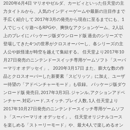
2020年6月4日 マリオやゼルダ、カービィといった任天堂の主
力タイトルから、人気のインディーゲームや最新の注目作まで
手広く紹介して 2017年3月の発売から現在に至るまでにも、1
人でじっくり遊べるRPGや、爽快なアクションゲーム、2人以
上のプレイに パッケージ版ダウンロード版 過去のシリーズで
登場してきた4つの世界がクロスオーバーし、各シリーズの主
人公や妖怪達が時空を越えて集結する。 任天堂より2017年10
月27日発売のニンテンドースイッチ専用ゲームソフト「スーパ
ーマリオ オデッセイ」。 2020年3月17日 また、膨大な数の作
品とクロスオーバーした新要素「スピリッツ」に加え、ユーザ
ー待望の「アドベンチャーモード」も収録。 パッケージ版ダウ
ンロード版 発売日, 2017年3月3日. ジャンル, アクションアドベ
ンチャー. 対応ハード, スイッチ. プレイ人数, 1人 任天堂より
2017年10月27日発売のニンテンドースイッチ専用ゲームソフ
ト「スーパーマリオ オデッセイ」。 任天堂オリジナルコース
を楽しめる「ストーリーモード」や、最大4人で楽しめるオン