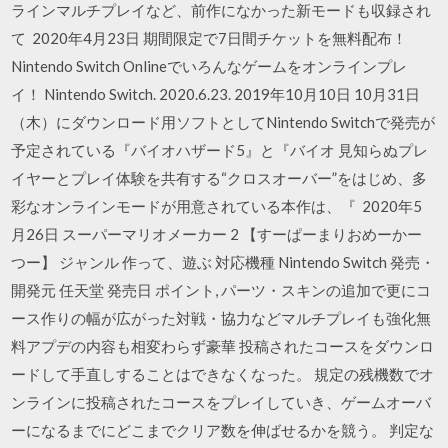
ラインマルチプレイなど、前作になかった新モードも収録され
て 2020年4月23日 期間限定で7日間チケットを無料配布！
Nintendo Switch Onlineでいろんなゲームをオンラインプレ
イ！ Nintendo Switch. 2020.6.23. 2019年10月10日 10月31日
（木）にダウンロード用ソフトとしてNintendo Switchで発売が
予定されている『バイオハザード5』と『バイオ 見知らぬプレ
イヤーとプレイ体験を共有する“クロスオーバー”をはじめ、多
彩なオンラインモードが用意されている本作は、『 2020年5
月26日 スーパーマリオメーカー 2 【すーぱーまりおめーかー
つー】 ジャンル 作って、遊ぶ 対応機種 Nintendo Switch 発売・
開発元 任天堂 発売日 ポイント, パーツ・スキンの追加で更にコ
ース作りの幅が広がった対戦・協力などマルチプレイも強化無
料アプデの内容も相変わらず豪華 投稿されたコースをダウンロ
ードして手直しすることはできなくなった。 規定の残機数でオ
ンラインに投稿されたコースをプレイしていき、ゲームオーバ
ーになるまでにどこまでクリア数を伸ばせるかを競う。 判定な