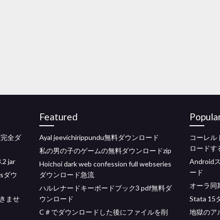
Featured
Popula
K完全ダ
Ayal jeevichirippundu無料ダウンロード
コーレル
ロードす
私の男の子のゲームの無料ダウンロードzip
 jar
Andro
Hoichoi dark web confession full webseries
ード
esダウ
ダウンロード急流
オーラ同期
ハルレナードキーボードブック3 pdf無料ダ
きませ
ウンロード
Stata
C＃でダウンロードした後にファイルを削
地獄のア