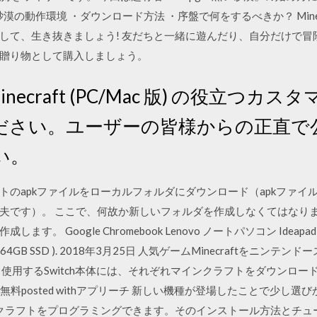
漠の動作環境 ・ダウンロード方法 ・序盤で何をするべきか？ Mine
て、生き抜きましょう! 友だちと一緒に遊んだり、自分だけで冒険した
贈り物として購入しましょう。
、Minecraft (PC/Mac 版) の役立
ださい。ユーザーの皆様からの正直で
い。
トのapkファイルをローカルフォルダにダウンロード（apkファイ
夫です）。 ここで、何故か新しいフォルダを作成しなくてはなり
 Google Chromebook Lenovo ノートパソコン Ideapad D
GBメモリ 64GB SSD ). 2018年3月25日 人気ゲームMinecraft
使用するSwitch本体には、それぞれマインクラフトをダウンロー
, Ltd.無料posted withアプリーチ 新しい機種が登場したことで少し
0でマインクラフトをプログラミングできます。そのインストール方法と