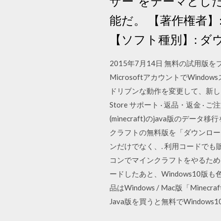
ザー”をテーマとしたマ
能だ。 【著作権者】: Micr
【ソフト種別】: ダウ
2015年7月14日 無料の試用版
MicrosoftアカウントでWi
ドリブンな動作を変更して、新しいリソ
Store サポート · 返品・返金 · 
(minecraft)のjava版
クラフトの無料版を「ダウンロード」
ンだけでなく、. 利用コードでも販売さ
コンでマインクラフトをやるため
ードしたあと、Windows10版も色々な
品はWindows / Mac版「M
Java版を買うと無料でWindo