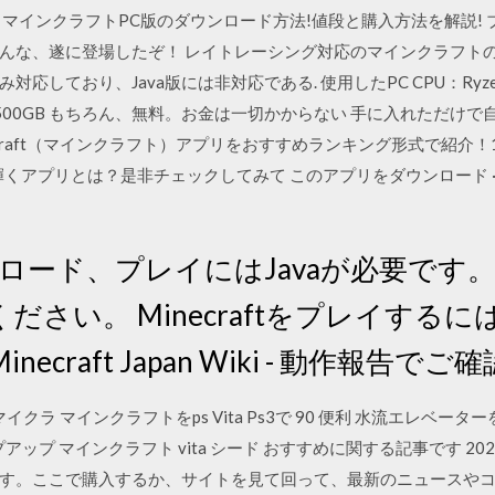
マインクラフトPC版のダウンロード方法!値段と購入方法を解説! ブロ
んな、遂に登場したぞ！ レイトレーシング対応のマインクラフトのベータ
応しており、Java版には非対応である. 使用したPC CPU：Ryzen37
 MX500 500GB もちろん、無料。お金は一切かからない 手に入れた
craft（マインクラフト）アプリをおすすめランキング形式で紹介！16個
輝くアプリとは？是非チェックしてみて このアプリをダウンロード · 
ンロード、プレイにはJavaが必要です。 Artic
さい。 Minecraftをプレイするに
craft Japan Wiki - 動作報告で
イクラ マインクラフトをps Vita Ps3で 90 便利 水流エレベーター
プ マインクラフト vita シード おすすめに関する記事です 2020/06
す。ここで購入するか、サイトを見て回って、最新のニュースや