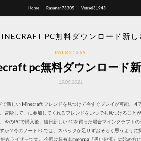
Home
Rasanen73305
Vensel31943
MINECRAFT PC無料ダウンロード新し
PALK21369
necraft pc無料ダウンロード
15.05.2021
aft クラブで新しい Minecraft フレンドを見つけて今すぐプレイが可
険して」に参加してくれるフレンドをいつでも見つけることができます。 J
、今のPCで購入後、後日新しいPCを買った場合マインクラフト
すか？今のノートPCでは、スペックが足りずおそらく思うように操
好きライザーです。 今回は超有名mmorpg『黒い砂漠』の始め