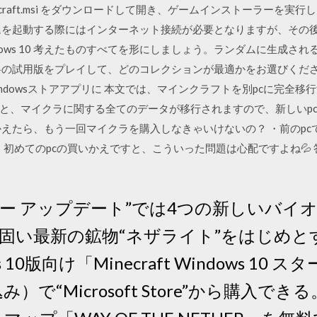
ecraft.msi をダウンロードして開き、ゲームインストーラーを実
ムを起動する際にはインターネット接続が必要となりますが、その
or Windows 10 考えたものすべてを形にしましょう。ランダムに生
の試用版をプレイして、どのコレクションが最適かをお選びください。
でWindowsストアアプリに 本文では、マインクラフトを別pcに完
と、マイクラに関する全てのデータが移行されますので、新しいp
いかえたら、もう一回マイクラを購入しなきゃいけないの？ ・前のp
、初めてのpcの買いかえですと、こういった問題は心配ですよね💦 
 ネザー アップデート”では4つの新しいバ
固い最新の鉱物“ネザライト”をはじめと
 10版向け「Minecraft Windows 10
）で“Microsoft Store”から購入できる