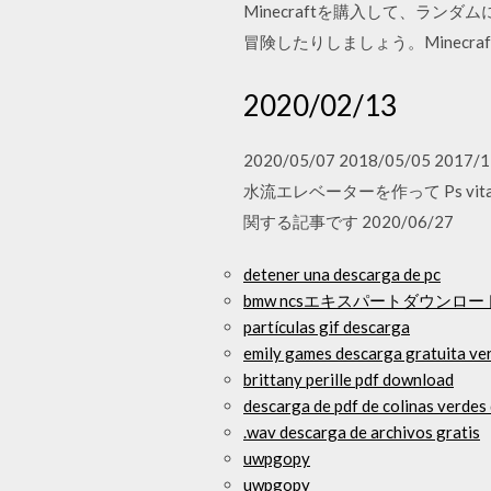
Minecraftを購入して、ラ
冒険したりしましょう。Minec
2020/02/13
2020/05/07 2018/05/05 2
水流エレベーターを作って Ps vi
関する記事です 2020/06/27
detener una descarga de pc
bmw ncsエキスパートダウンロードw
partículas gif descarga
emily games descarga gratuita ve
brittany perille pdf download
descarga de pdf de colinas verdes 
.wav descarga de archivos gratis
uwpgopy
uwpgopy