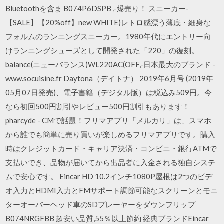
Bluetoothを含ま B074P6DSPB ,-爆売り！ スニーカー-
【SALE】【20%off】new WHITE)レトロ感漂う薄底・細身な
フォルムのランニングスニーカー。1980年代にエントリー向
けランニングシューズとして開発された「220」の復刻。
balance(ニューバランス)WL220AC(OFF,-日本最大のブランド -
www.socuisine.fr Daytona（デイトナ） 2019年6月号 (2019年
05月07日発売)、電子書籍（デジタル版）は税込み509円。今
なら初回500円割引やレビュー500円割引もあります！
pharcyde - CMで話題！フリマアプリ「メルカリ」は、スマホ
から誰でも簡単に売り買いが楽しめるフリマアプリです。購入
時はクレジットカード・キャリア決済・コンビニ・銀行ATMで
支払いでき、品物が届いてから出品者に入金される独自システ
ムで安心です。 Eincar HD 10.2インチ1080P屋根は2つのビデ
オ入力とHDMI入力とFMサポート調節可能なスクリーンとモニ
ターオーバーヘッド車のSDプレーヤーをダウンフリップ
B074NRGFBB 超安い品質,55％以上節約 経典ブランドEincar