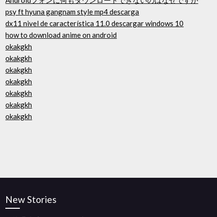
Androidフォンに何もダウンロードできないのはなぜですか
psy ft hyuna gangnam style mp4 descarga
dx11 nivel de característica 11.0 descargar windows 10
how to download anime on android
okakgkh
okakgkh
okakgkh
okakgkh
okakgkh
okakgkh
okakgkh
New Stories