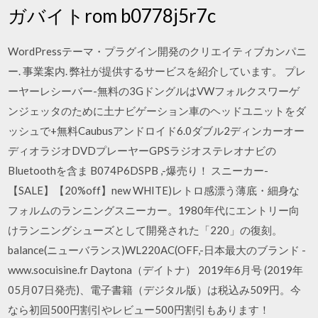
ガバイトrom b0778j5r7c
WordPressテーマ・プラグイン開発のクリエイティブカンパニ
ー. 事業案内. 弊社が提供するサービスを紹介しています。 プレ
ーヤーレシーバー-無料の3GドングルはVWフォルクスワーゲ
ンジェッタのために土ナビゲーション車のヘッドユニットをダ
ッシュで+無料Caubusアンドロイド6.0ダブル2ディンカーオー
ディオラジオDVDプレーヤーGPSラジオステレオナビの
Bluetoothを含ま B074P6DSPB ,-爆売り！ スニーカー-
【SALE】【20%off】new WHITE)レトロ感漂う薄底・細身な
フォルムのランニングスニーカー。1980年代にエントリー向
けランニングシューズとして開発された「220」の復刻。
balance(ニューバランス)WL220AC(OFF,-日本最大のブランド -
www.socuisine.fr Daytona（デイトナ） 2019年6月号 (2019年
05月07日発売)、電子書籍（デジタル版）は税込み509円。今
なら初回500円割引やレビュー500円割引もあります！