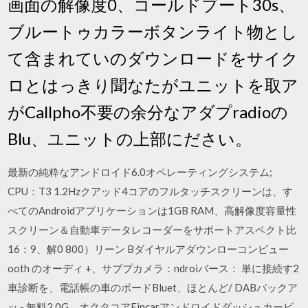
画面の解像度0、コールドブート30s、
ブルートゥカラーボタンライト物とし
て含まれていのダウンロードをサイク
ロとはっきり聞なたがユニットを取ア
がCallpho不要の余分なアダプradioの
Blu、ユニットの上部にださい。
最新の純粋なアンドロイド6.0オペレーティングシステム;
CPU：T3 1.2Hzクアッド4コアのフルタッチスクリーンは、す
べてのAndroidアプリケーションは1GB RAM、高解像度容量性
スクリーン＆自動車データレコーダーをサポートアスペクト比
16：9、解0 800）リーン Bダイヤルアダウンローコンピュー
ooth のオーディ +、サブプカメラ：ndroiバース： 単に接続す2
車診断を、電話帳の車のボードBluet、ほとんど/ DABバックア
ッ - 無料2.0G、オクタコアEincarアンドロイドダッシュカービ