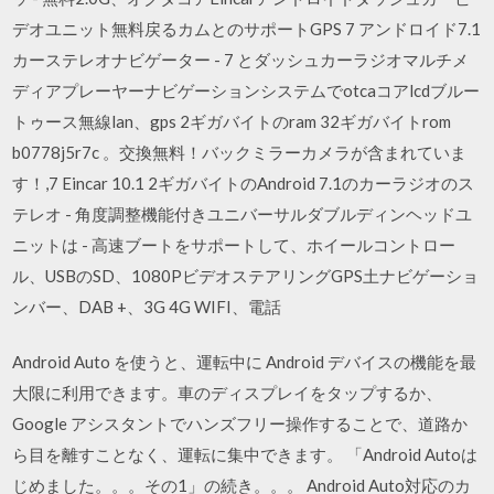
デオユニット無料戻るカムとのサポートGPS 7 アンドロイド7.1
カーステレオナビゲーター - 7 とダッシュカーラジオマルチメ
ディアプレーヤーナビゲーションシステムでotcaコアlcdブルー
トゥース無線lan、gps 2ギガバイトのram 32ギガバイトrom
b0778j5r7c 。交換無料！バックミラーカメラが含まれていま
す！,7 Eincar 10.1 2ギガバイトのAndroid 7.1のカーラジオのス
テレオ - 角度調整機能付きユニバーサルダブルディンヘッドユ
ニットは - 高速ブートをサポートして、ホイールコントロー
ル、USBのSD、1080PビデオステアリングGPS土ナビゲーショ
ンバー、DAB +、3G 4G WIFI、電話
Android Auto を使うと、運転中に Android デバイスの機能を最
大限に利用できます。車のディスプレイをタップするか、
Google アシスタントでハンズフリー操作することで、道路か
ら目を離すことなく、運転に集中できます。 「Android Autoは
じめました。。。その1」の続き。。。 Android Auto対応のカ