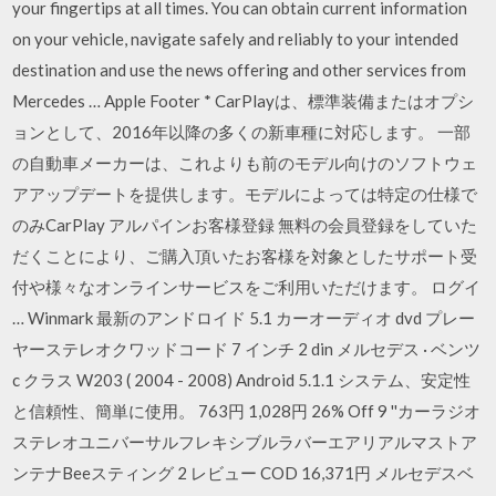
your fingertips at all times. You can obtain current information
on your vehicle, navigate safely and reliably to your intended
destination and use the news offering and other services from
Mercedes … Apple Footer * CarPlayは、標準装備またはオプシ
ョンとして、2016年以降の多くの新車種に対応します。 一部
の自動車メーカーは、これよりも前のモデル向けのソフトウェ
アアップデートを提供します。モデルによっては特定の仕様で
のみCarPlay アルパインお客様登録 無料の会員登録をしていた
だくことにより、ご購入頂いたお客様を対象としたサポート受
付や様々なオンラインサービスをご利用いただけます。 ログイ
… Winmark 最新のアンドロイド 5.1 カーオーディオ dvd プレー
ヤーステレオクワッドコード 7 インチ 2 din メルセデス · ベンツ
c クラス W203 ( 2004 - 2008) Android 5.1.1 システム、安定性
と信頼性、簡単に使用。 763円 1,028円 26% Off 9 ''カーラジオ
ステレオユニバーサルフレキシブルラバーエアリアルマストア
ンテナBeeスティング 2 レビュー COD 16,371円 メルセデスベ