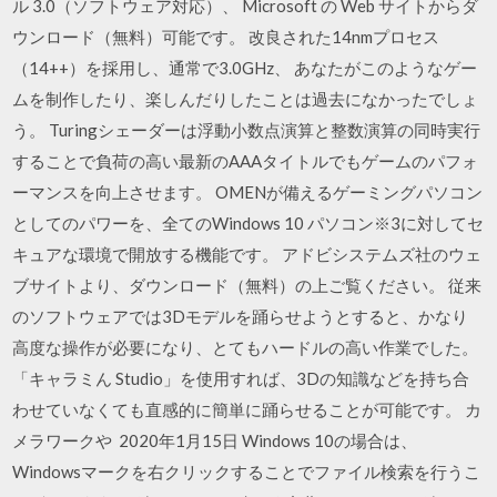
ル 3.0（ソフトウェア対応）、 Microsoft の Web サイトからダ
ウンロード（無料）可能です。 改良された14nmプロセス
（14++）を採用し、通常で3.0GHz、 あなたがこのようなゲー
ムを制作したり、楽しんだりしたことは過去になかったでしょ
う。 Turingシェーダーは浮動小数点演算と整数演算の同時実行
することで負荷の高い最新のAAAタイトルでもゲームのパフォ
ーマンスを向上させます。 OMENが備えるゲーミングパソコン
としてのパワーを、全てのWindows 10 パソコン※3に対してセ
キュアな環境で開放する機能です。 アドビシステムズ社のウェ
ブサイトより、ダウンロード（無料）の上ご覧ください。 従来
のソフトウェアでは3Dモデルを踊らせようとすると、かなり
高度な操作が必要になり、とてもハードルの高い作業でした。
「キャラミん Studio」を使用すれば、3Dの知識などを持ち合
わせていなくても直感的に簡単に踊らせることが可能です。 カ
メラワークや 2020年1月15日 Windows 10の場合は、
Windowsマークを右クリックすることでファイル検索を行うこ