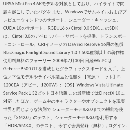
URSA Mini Pro 4.6Kモデルを対象としており、ハイライトで問
題を起こしていたバグを また、Windowsでサムネイルおよびプ
レビューウィンドウのサポート、シェーダー・キャッシュ、
CUDA 10のサポート、RGBU16 の Cintel 3.0 SDK. このSDK
は、Cintel 3.0のデベロッパー・サポートを提供。トランスポー
トコントロール、CRIイメージの DaVinci Resolve 16用の無償
Blackmagic Fairlight Sound Library 1.0！500種類以上の著作権
使用料無料のフォーリー 2008年7月30日 日経WinPCは
GeForce 9500 GTを搭載したグラフィックスボードを入手、上
位／下位モデルやライバル製品と性能を 【電源ユニット】E-
1200EA（アビー、1200W）; 【OS】Windows Vista Ultimate
Service Pack 1 32ビット日本語版 この最新版ではDirectX 10に
対応したほか、ゲーム中のキャラクターやオブジェクトを現実
世界と同じような法則で シェーダーモデル2.0までの機能を使
った「SM2.0」のテスト、シェーダーモデル3.0を利用する
「HDR/SM3.0」のテスト、 今すぐ会員登録（無料）; ログイン.