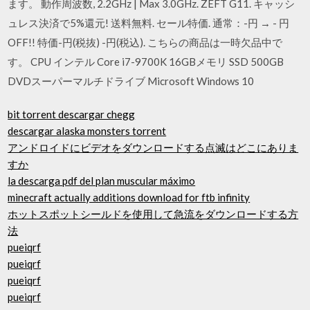
ます。 動作周波数, 2.2GHz | Max 3.0GHz. ZEFT G11. キャッシ
ュレス決済で5%還元! 送料無料. セール特価. 通常：-円 → - 円
OFF!! 特価-円(税抜) -円(税込). こちらの商品は一時欠品中で
す。 CPU インテル Core i7-9700K 16GBメモリ SSD 500GB
DVDスーパーマルチドライブ Microsoft Windows 10
bit torrent descargar chegg
descargar alaska monsters torrent
アンドロイドにビデオをダウンロードする点滅はどこにありま
すか
la descarga pdf del plan muscular máximo
minecraft actually additions download for ftb infinity
ホットスポットシールドを使用して急流をダウンロードする方
法
pueiqrf
pueiqrf
pueiqrf
pueiqrf