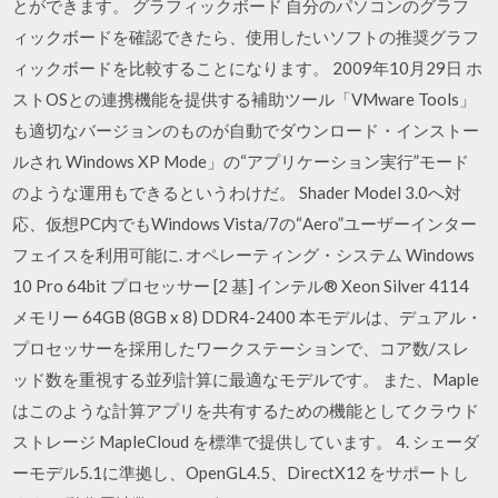
とができます。 グラフィックボード 自分のパソコンのグラフ
ィックボードを確認できたら、使用したいソフトの推奨グラフ
ィックボードを比較することになります。 2009年10月29日 ホ
ストOSとの連携機能を提供する補助ツール「VMware Tools」
も適切なバージョンのものが自動でダウンロード・インストー
ルされ Windows XP Mode」の“アプリケーション実行”モード
のような運用もできるというわけだ。 Shader Model 3.0へ対
応、仮想PC内でもWindows Vista/7の“Aero”ユーザーインター
フェイスを利用可能に. オペレーティング・システム Windows
10 Pro 64bit プロセッサー [2 基] インテル® Xeon Silver 4114
メモリー 64GB (8GB x 8) DDR4-2400 本モデルは、デュアル・
プロセッサーを採用したワークステーションで、コア数/スレ
ッド数を重視する並列計算に最適なモデルです。 また、Maple
はこのような計算アプリを共有するための機能としてクラウド
ストレージ MapleCloud を標準で提供しています。 4. シェーダ
ーモデル5.1に準拠し、OpenGL4.5、DirectX12 をサポートし