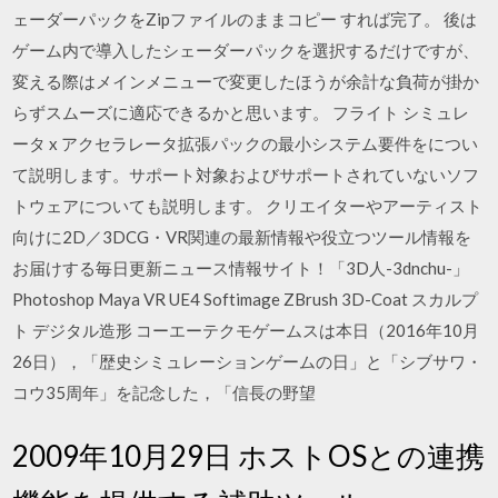
ェーダーパックをZipファイルのままコピー すれば完了。 後は
ゲーム内で導入したシェーダーパックを選択するだけですが、
変える際はメインメニューで変更したほうが余計な負荷が掛か
らずスムーズに適応できるかと思います。 フライト シミュレ
ータ x アクセラレータ拡張パックの最小システム要件をについ
て説明します。サポート対象およびサポートされていないソフ
トウェアについても説明します。 クリエイターやアーティスト
向けに2D／3DCG・VR関連の最新情報や役立つツール情報を
お届けする毎日更新ニュース情報サイト！「3D人-3dnchu-」
Photoshop Maya VR UE4 Softimage ZBrush 3D-Coat スカルプ
ト デジタル造形 コーエーテクモゲームスは本日（2016年10月
26日），「歴史シミュレーションゲームの日」と「シブサワ・
コウ35周年」を記念した，「信長の野望
2009年10月29日 ホストOSとの連携