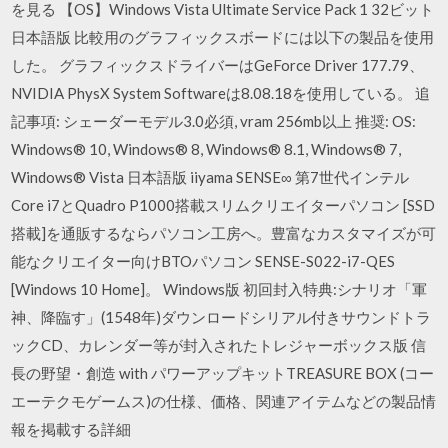
を見る 【OS】Windows Vista Ultimate Service Pack 1 32ビット
日本語版 比較用のグラフィックスボードには以下の製品を使用
した。 グラフィックスドライバーはGeForce Driver 177.79、
NVIDIA PhysX System Softwareは8.08.18を使用している。 追
記事項: シェーダーモデル3.0必須, vram 256mb以上 推奨: OS:
Windows® 10, Windows® 8, Windows® 8.1, Windows® 7,
Windows® Vista 日本語版 iiyama SENSE∞ 第7世代インテル
Core i7とQuadro P1000搭載スリムクリエイターパソコン [SSD
搭載]を通販するならパソコン工房へ。豊富なカスタマイズが可
能なクリエイター向けBTOパソコン SENSE-S022-i7-QES
[Windows 10 Home]。 Windows版 初回封入特典:シナリオ「軍
神、降臨す」(1548年)ダウンロードシリアル付きサウンドトラ
ックCD、カレンダー等が封入されたトレジャーボックス版 信
長の野望・創造 with パワーアップキットTREASURE BOX (コー
エーテクモゲームス)の仕様、価格、関連アイテムなどの製品情
報を掲載する詳細