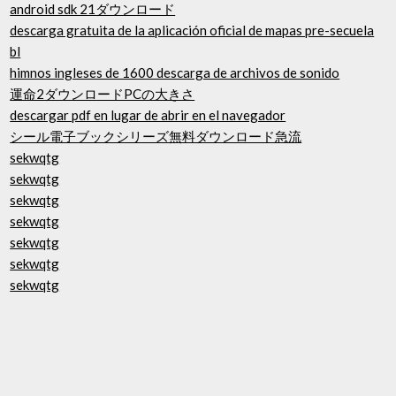
android sdk 21ダウンロード
descarga gratuita de la aplicación oficial de mapas pre-secuela
bl
himnos ingleses de 1600 descarga de archivos de sonido
運命2ダウンロードPCの大きさ
descargar pdf en lugar de abrir en el navegador
シール電子ブックシリーズ無料ダウンロード急流
sekwqtg
sekwqtg
sekwqtg
sekwqtg
sekwqtg
sekwqtg
sekwqtg