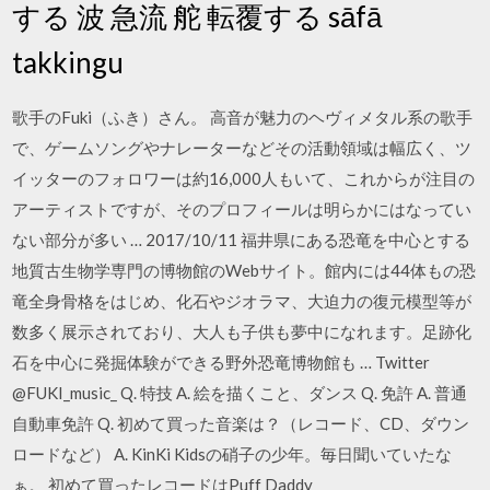
する 波 急流 舵 転覆する sāfā
takkingu
歌手のFuki（ふき）さん。 高音が魅力のヘヴィメタル系の歌手
で、ゲームソングやナレーターなどその活動領域は幅広く、ツ
イッターのフォロワーは約16,000人もいて、これからが注目の
アーティストですが、そのプロフィールは明らかにはなってい
ない部分が多い … 2017/10/11 福井県にある恐竜を中心とする
地質古生物学専門の博物館のWebサイト。館内には44体もの恐
竜全身骨格をはじめ、化石やジオラマ、大迫力の復元模型等が
数多く展示されており、大人も子供も夢中になれます。足跡化
石を中心に発掘体験ができる野外恐竜博物館も … Twitter
@FUKI_music_ Q. 特技 A. 絵を描くこと、ダンス Q. 免許 A. 普通
自動車免許 Q. 初めて買った音楽は？（レコード、CD、ダウン
ロードなど） A. KinKi Kidsの硝子の少年。毎日聞いていたな
ぁ。 初めて買ったレコードはPuff Daddy