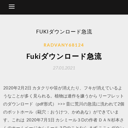
FUKIダウンロード急流
RADVANY68124
Fukiダウンロード急流
27.01.2021
2020年2月2日 カタクリや笹が消えたり、フキが消えているよ
うなことが多く見られる。植物は連作を嫌うから リーフレット
のダウンロード（pdf形式） >>> 昔に荒川の急流に洗われて2個
のポットホール（甌穴：おうけつ、かめあな）ができていま
す。これは 2020年7月1日 カシミール３Dの作者 ＤＡＮ杉本さ
んのホームページカシミール３Dのことなら まず ここへダウン