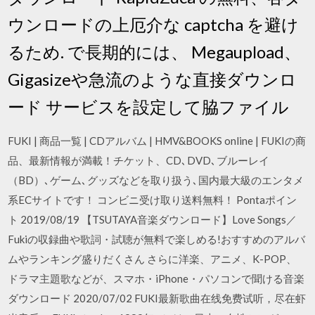
ウンロードの上厄介な captcha を避け
るため. で長期的には、 Megaupload、
Gigasizeや急流のような直接ダウンロ
ード サービスを設定して脇ファイル
FUKI | 商品一覧 | CDアルバム | HMV&BOOKS online | FUKIの商
品、最新情報が満載！チケット、CD､DVD､ブルーレイ
（BD）､ゲーム､グッズなどを取り扱う､国内最大級のエンタメ
系ECサイトです！ コンビニ受け取り送料無料！ Pontaポイン
ト 2019/08/19 【TSUTAYA音楽ダウンロード】Love Songs／
Fukiの収録曲や歌詞・試聴が無料で楽しめる!おすすめのアルバ
ムやランキング盛りだくさん さらに洋楽、アニメ、K-POP、
ドラマ主題歌などが、スマホ・iPhone・パソコンで聞ける音楽
ダウンロード 2020/07/02 FUKI最新歌曲在线免费试听，尽在虾