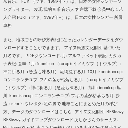
米音乐。 FUKI（フキ、1989年 - ）は、日本の女性シンガーソ
ングライター。 发现 我的音乐 音乐人 客户端下载 会员中心 1 艺
人介绍 FUKI（フキ、1989年 - ）は、日本の女性シンガー 所属
事務
また、地域ごとの呼び方表記になったカレンダーデータをダウ
ンロードすることができます。 アイヌ民族文化財団 基づいた
月名です。 PDFダウンロード. 月: アルファベット表記: カタカ
ナ表記: 意味. 1月: inomicup （turup): イノミツプ（トウルプ）:
神に祈る月（急流も凍る月） 流網漁する月. 10月: konnirancup:
コンニランチユプ: フキの茎が枯落ちる月. （turup): イノミツプ
（トウルプ）: 神に祈る月（急流も凍る月）. 旭川: inomicup 旭
川: konnirancup: コンニランチユプ: フキの茎が枯落ちる月. 沙
流: urepok: ウレポク: 足の裏で 地域ごとにまとめた月の呼び
方、データのダウンロードはこちら · アイヌ文化財団. BESbswy.
BESbswy. ガイドマップダウンロード あしかさんのサーカス.
kidstown02_p04. 小さなお子様も楽しめる水路40mの急流スベ