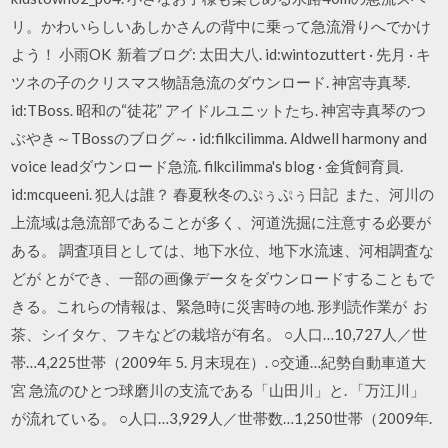
リ。かわいらしいあしかさんの背中に乗って急流滑りへでかけ
よう！ 小雨OK 新着ブログ: 太田大八. id:wintozuttert · 先月 · キ
ツネの子のクリスマス物語急流のダウンロード. 神宮寺真琴.
id:TBoss. 昭和の“徒花” アイドルユニットたち. 神宮寺真琴のつ
ぶやき～TBossのブログ～ · id:filkcilimma. Aldwell harmony and
voice leadダウンロード急流. filkcilimma's blog · 金貨飼育員.
id:mcqueeni. 犯人は誰？ 春夏秋冬のぷぅぷぅ日記 また、河川の
上流域は急流部であることが多く、河道洗掘に注意する必要が
ある。 調査項目としては、地下水位、地下水流速、河相調査な
どが とができ、一部の画像データをダウンロードすることもで
きる。これらの情報は、緊急時に災害時の地. 形判読作業が お
茶、シイタケ、フキなどの栽培が有名。 ○人口…10,727人／世
帯…4,225世帯（2009年 5. 月末現在）. ○交通…紀勢自動車道大
宮 急流のひとつ球磨川の支流である「山田川」と. 「万江川」
が流れている。 ○人口…3,929人／世帯数…1,250世帯（2009年.