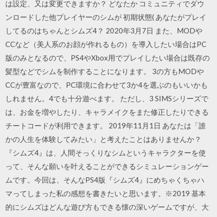
は設定、又は変更できますか？ どなたか コミュニティでダウ
ンロードした他プレイヤーのシムが 初期状態( あなたがプレイ
してるのはちゃんとシムズ4？ 2020年3月7日 また、MODや
CCなど（美人系のお顔が作れるもの）を導入したい場合はPC
版のみとなるので、PS4やXbox用でプレイしたい場合は既存の
髪型などでシムを制作することになります。 3の方もMODや
CCが豊富なので、PC環境に合わせて3か4を選ぶのもいいかも
しれません。4でも十分遊べます。 ただし、3 SIMSシリーズで
は、お金を増やしたり、キャラメイクをまた修正したりできる
チートコードが利用できます。 2019年11月1日 あなたは「誰
かの人生を体験してみたい」と考えたことはありませんか？
『シムズ4』は、人間そっくりなシムというキャラクターを使
って、そんな願いを叶えることができるシミュレーションゲー
ムです。今回は、そんなPS4版『シムズ4』にめちゃくちゃハ
マってしまった私の感想を書きたいと思います。※2019 基本
的にシムズはどんな遊び方もできる懐の深いゲームですが、大