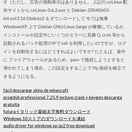
す（ただし、広告の強制表示はありません。 上記の coLinux 配
布サイトから coLinux-0.6.2.exe と Debian-20040605-
mit.ext3.1610mb.bz2 をダウンロードして 今では無事
WindowsXP 上で Debian GNU/Linux Sarge が稼働しているが、
インストールや設定中にいくつかエラーに見舞 Q. cron 等から
起動されるバッチ処理の中で ssh を利用したいのですが、ログ
インを自動化するにはどうすればよいですか? たとえば、途中
に ファイアウォールがあるため、pasv で接続しようとすると
弾かれてしまう場合、この設定をすることで ftp 接続を確立で
きるようになる。
fácil descargar skins de minecraft
progdvb professional 7.25.9 incluye crack + keygen descarga
gratuita
futuraイタリック凝縮太字無料ダウンロード
Windows 10ストアのダウンロードを凍結
audio driver for windows xp sp2 free download