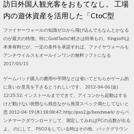
訪日外国人観光客をおもてなし。 工場
内の遊休資産を活用した「CtoC型
ファイヤーウォールの知識ゼロから飛び込んでもなんとかなる
のが最大の特徴。特にGoldTachの軽さは特筆もの。Kingsoftは
本来有料だが、一定の条件を承諾すれば、ファイヤウォールも
アンチウイルスもオールインワンの無料ソフトになる
2017/05/15
ゲームパッド購入の費用や手間などは省いてどちらがゲーム的
に良いか意見を下さるとうれしいです。 2012-04-06 (金)
12:25:52; インストールまでできて、アイコンから起動はする
けど動けない状態なら残念ながら推奨スペック満たしてないと
思 2012-04-19 (木) 18:08:47; http://pso2.jp/benchmark/ からベ
ンチマークダウンロードして、測定してみればPCの点数が出る
よ。 のにして、PSO2をしている時はその他、バックグラウン