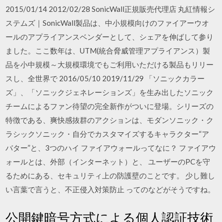
2015/01/14 2012/02/28 SonicWall正規販売代理店 丸紅情報シ
ステムズ｜SonicWall製品は、中小規模向けのファイアーウオ
ールのアプライアンスベンダーとして、シェアを伸ばして参り
ました。ここ数年は、UTM(統合脅威管理アプライアンス）製
品を小中規模～大規模環境でもご利用いただける製品もリリー
スし、全世界で 2016/05/10 2019/11/29 「ソニックカラー
ズ」、「ソニックジェネレーションズ」を生み出したソニック
チームによるファン待望の完全新作がついに登場。シリーズの
特徴である、爽快感抜群のアクションは、モダンソニック・ク
ラシックソニック・自分でカスタマイズするキャラクター“ア
バター”と、3つのハイ ファイアウォールってなに？ ファイアウ
ォールとは、外部（インターネット）と、 ユーザーのPCを守
るためにある、セキュリティ上の防護壁のことです。 少し難し
い言葉で言うと、不正侵入対策防止 ってのなどがそうですね。
公開鍵暗号方式による個人認証技術