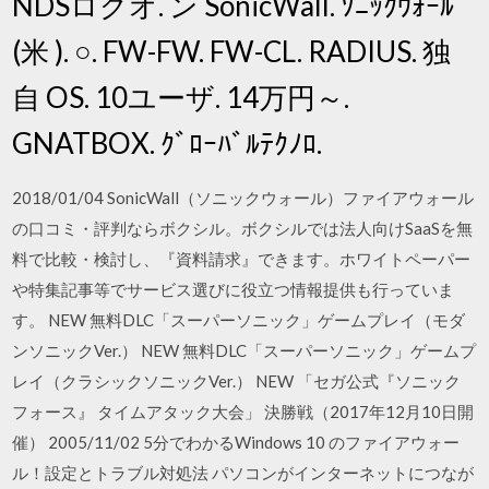
NDSログオ. ン SonicWall. ｿﾆｯｸｳｫｰﾙ
(米 ). ○. FW-FW. FW-CL. RADIUS. 独
自 OS. 10ユーザ. 14万円～.
GNATBOX. ｸﾞﾛｰﾊﾞﾙﾃｸﾉﾛ.
2018/01/04 SonicWall（ソニックウォール）ファイアウォール
の口コミ・評判ならボクシル。ボクシルでは法人向けSaaSを無
料で比較・検討し、『資料請求』できます。ホワイトペーパー
や特集記事等でサービス選びに役立つ情報提供も行っていま
す。 NEW 無料DLC「スーパーソニック」ゲームプレイ（モダ
ンソニックVer.） NEW 無料DLC「スーパーソニック」ゲームプ
レイ（クラシックソニックVer.） NEW 「セガ公式『ソニック
フォース』 タイムアタック大会」 決勝戦（2017年12月10日開
催） 2005/11/02 5分でわかるWindows 10 のファイアウォー
ル！設定とトラブル対処法 パソコンがインターネットにつなが