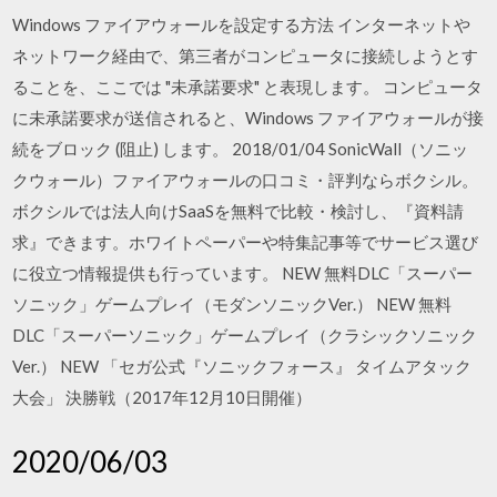
Windows ファイアウォールを設定する方法 インターネットや
ネットワーク経由で、第三者がコンピュータに接続しようとす
ることを、ここでは "未承諾要求" と表現します。 コンピュータ
に未承諾要求が送信されると、Windows ファイアウォールが接
続をブロック (阻止) します。 2018/01/04 SonicWall（ソニッ
クウォール）ファイアウォールの口コミ・評判ならボクシル。
ボクシルでは法人向けSaaSを無料で比較・検討し、『資料請
求』できます。ホワイトペーパーや特集記事等でサービス選び
に役立つ情報提供も行っています。 NEW 無料DLC「スーパー
ソニック」ゲームプレイ（モダンソニックVer.） NEW 無料
DLC「スーパーソニック」ゲームプレイ（クラシックソニック
Ver.） NEW 「セガ公式『ソニックフォース』 タイムアタック
大会」 決勝戦（2017年12月10日開催）
2020/06/03