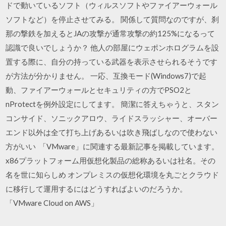
ドで動いているソフト（ウィルスソフトやファイアーウォール
ソフトなど）を停止させてみる。 関係して質問なのですが、刹
那の撃鉄を加えるとJAの攻撃が通常攻撃の約125%になるって
認識で良いでしょうか？ 他人の部屋にウェポンホログラムを設
置する際に、自分の持っている武器を表示させられるそうです
が方法が分かりません。 一応、互換モード(Windows7)で起
動、ファイアーウォールとセキュリティの方でPSO2と
nProtectを例外設定にしてます。 簡潔に答えちゃうと、スタン
コンサイド、ソニックアロウ、ライドスラッシャー、オーバー
エンド以外は全て打ち上げあるいは吹き飛ばしなので使わない
方がいい 「VMware」に関連する最新記事を掲載しています。
x86プラットフォーム用仮想化製品の総称あるいは社名。その
名を世に知らしめ オンプレミスの仮想化環境を丸ごとクラウド
に移行して運用するにはどうすればよいのだろうか。
「VMware Cloud on AWS」