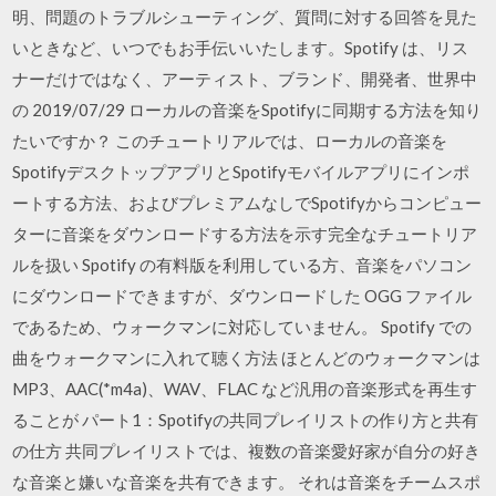
明、問題のトラブルシューティング、質問に対する回答を見た
いときなど、いつでもお手伝いいたします。Spotify は、リス
ナーだけではなく、アーティスト、ブランド、開発者、世界中
の 2019/07/29 ローカルの音楽をSpotifyに同期する方法を知り
たいですか？ このチュートリアルでは、ローカルの音楽を
SpotifyデスクトップアプリとSpotifyモバイルアプリにインポ
ートする方法、およびプレミアムなしでSpotifyからコンピュー
ターに音楽をダウンロードする方法を示す完全なチュートリア
ルを扱い Spotify の有料版を利用している方、音楽をパソコン
にダウンロードできますが、ダウンロードした OGG ファイル
であるため、ウォークマンに対応していません。 Spotify での
曲をウォークマンに入れて聴く方法 ほとんどのウォークマンは
MP3、AAC(*m4a)、WAV、FLAC など汎用の音楽形式を再生す
ることが パート1：Spotifyの共同プレイリストの作り方と共有
の仕方 共同プレイリストでは、複数の音楽愛好家が自分の好き
な音楽と嫌いな音楽を共有できます。 それは音楽をチームスポ