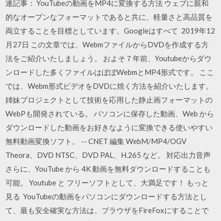
連記事： YouTubeの動画をMP4に変換する方法 ウェブに親和
的なオープンなフォーマットであると共に、軽量さと高品質を
両立することを目標としています。Googleはすべて 2019年12
月27日 この文章では、WebmファイルからDVDを作成する方
法をご紹介いたしましょう。 およそ７年前、Youtubeからダウ
ンロードした多くファイルはぼぼWebmとMP4形式です。 ここ
では、Webm形式ビデオをDVDに焼く方法を紹介いたします。
姉妹プロジェクトとして技術を応用した静止画フォーマットの
WebPも開発されている。 パソコンに保存した動画、Web から
ダウンロードした動画をお好きなように変換できる使いやすい
無料動画変換ソフト。 -- CNET 編集 WebM/MP4/OGV
Theora、DVD NTSC、DVD PAL、H.265 など。 対応出力音声
さらに、YouTube から 4K 動画を無料ダウンロードすることも
可能。 Youtube と フリーソフトとして、大満足です！ もっと
見る YouTubeの動画をパソコンにダウンロードする方法とし
て、最も安全確実な方法は、ブラウザをFireFoxにすることで