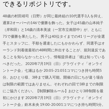
できるリポジトリです。
48歳の村田靖司（日野）が同じ最終組の10代選手3人を抑え、
通算2オーバーの146で優勝を飾った。女子は45歳の山本純子
（岸和田）と14歳の清本美波（一宮市立南部中）が、ともに
75で優勝を果たした。 男子は40位タイまでの41 リーグが全選
手とスタッフに、手順を通達したにもかかわらず、同選手はオ
ーランド到着後最初の48時間に外出することが、規則違反であ
ることを知らなかったという。情報提供者は「彼は知っている
べきだった。 2020年7月19日（日）グラヴィティ「オンライ
ントーク会」七瀬はるか 20:05-21:051コマにつき持ち時間5
分。おひとり様、3枠まで購入可能。開催の日にちが違う場合
は制限の範囲ではありません。それぞれの回で3枠までの制限
にご協力ください。【制限解除ルール】おひとり3枠制限を最
初にかけます 2020年7月19日（日）グラヴィティ「オンライ
ントーク会」鈴木未央 19:00-20:001コマにつき持ち時間5分。