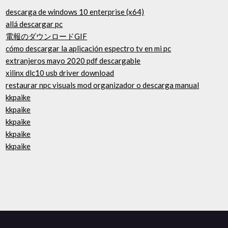
descarga de windows 10 enterprise (x64)
allá descargar pc
電報のダウンロードGIF
cómo descargar la aplicación espectro tv en mi pc
extranjeros mayo 2020 pdf descargable
xilinx dlc10 usb driver download
restaurar npc visuals mod organizador o descarga manual
kkpaike
kkpaike
kkpaike
kkpaike
kkpaike