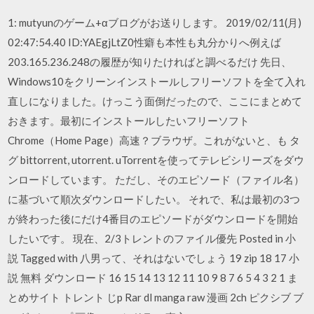
1: mutyunのゲーム+αブログがお送りします。 2019/02/11(月)
02:47:54.40 ID:YAEgjLtZ0性癖も本性も丸分かりへ例えば
203.165.236.248の履歴が知りたければと調べるだけ 先日、
Windows10をクリーンインストールしフリーソフトを全て入れ
直しになりました。けっこう面倒だったので、ここにまとめて
おきます。最初にインストールしたいフリーソフト
Chrome（Home Page）高速？ブラウザ。これがないと、も タ
グ bittorrent, utorrent. uTorrentを使ってテレビシリーズをダウ
ンロードしています。 ただし、そのエピソード（ファイル名）
に基づいて順次ダウンロードしたい。 それで、私は最初の3つ
が終わった後にだけ4番目のエピソードがダウンロードを開始
したいです。 現在、2/3トレントのファイル優先 Posted in 小
説 Tagged with 八男って、それはないでしょう 19 zip 18 17 小
説 無料 ダウンロード 16 15 14 13 12 11 10 9 8 7 6 5 4 3 2 1 ま
とめサイト トレント じp Rar dl manga raw 漫画 2ch ピクシブ ブ