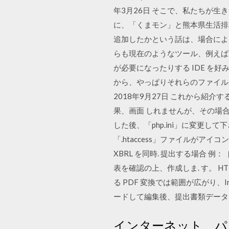
年3月26日 そこで、私たちが生
に、「くまモン」と熊本県生活排
追加したかという話は、場合によって
らも現在のようなツール、例えば Ec
が必要になったりする IDE を
から、やっぱりそれらのファイル
2018年9月27日 これから
果、画面 しれませんが、その場合
した後、「php.ini」に変更
「.htaccess」ファイルがアイコン
XBRL を同時. 提出する場合
表を確認の上、作成しま. す。 HT
る PDF 変換では範囲が広がり、In
ードして編集後、提出書類データ
インターネット、パ