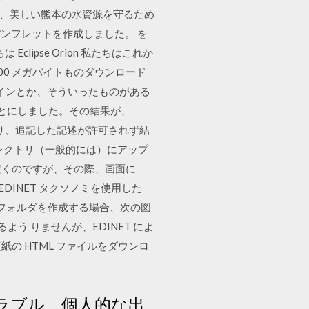
は、美しい熊本の水資源を守るため
ンフレットを作成しました。 を
ipse Orion 私たちはこれか
500 メガバイトものダウンロード
ドラインとか、そういったものがある
ことにしました。その結果が、
たり、追記した記述が許可されず結
ィレクトリ（一般的には）にアップ
ただくのですが、その際、画面に
と EDINET タクソノミを使用した
各フォルダを作成する場合、次の図
よう りませんが、EDINET によ
、表紙の HTML ファイルをダウンロ
ラブル、個人的な出