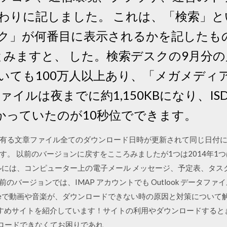
わりに記しました。 これは、「検索」
ク」が何番目に表示されるかを記したもの
、とみますと、 した。検索デスクの9月分の累
いても100万人以上あり、「メガメディ
ァイルは夜までに約1,150KBになり、IS
かかっていたのが10秒位でできます。
有る文章ファイル全てのダウンロード日時が更新されて同じ日付に
。 以前のバージョンに戻すをこころみましたが1つは2014年1つ
 ファイルには、コンピューター上の電子メール メッセージ、予定表、
13 以前のバージョンでは、IMAP アカウントでも Outlook データファイ
14 Youtubeで動画や音楽が、ダウンロードできない時の原因と対策につい
すめサイトを紹介しています！サイトの利用やダウンロードすると
ウンロードできなくてお困りであれ