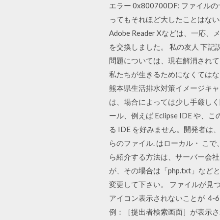
エラー 0x800700DF: ファ
ってもそれほど大したことはないので
Adobe Reader Xなどは
を交換しました。 私の友人 下記
問題については、現在解消されてい
私たちが生きるためになくてはな
熊本県生活排水対策イメージキャ
は、場合によっては少し手厳しく聞こ
ール、例えば Eclipse IDE
る IDE を好みません。開発者
らのファイル. はローカル・ こ
ら紹介する方法は、サーバー会社
が、その場合は「php.txt」な
変更して下さい。 ファイルが見つ
アイコン表示されないことが 4-6-2
例：［提出者検索画面］が表示さ