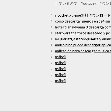
しているので、Youtubeがダ
ricochet xtreme無料ダウン
cómo descargar juegos en ps4 sin 
hotel transylvania 3 descarga comp
star wars the force desatado 2 pc
mi. juaristi, estereoquímica y aná
android no puede descargar aplic
aplicación para descargar música s
psfheil
psfheil
psfheil
psfheil
psfheil