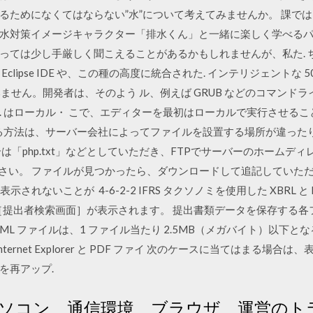
きるためになくてはならない”水”について考えてみませんか。 課で
水対策イメージキャラクター「排水くん」と一緒に楽しく学べるパ
は少し手厳しく聞こえることがあるかもしれませんが、私た. ちは Ecl
lipse IDE や、この種の高度に統合された. インテリジェントな 
好みません。開発者は、そのよう ル、例えば GRUB などのコマン
. はローカル・ こで、エディターを最初はローカルで実行させる
紹介する方法は、サーバー会社によってファイルを設置する場所が違っ
は「php.txt」などとしていただき、FTPでサーバーのホームデ
して下さい。 ファイルが見つかったら、ダウンロードして追記してい
表示されないことが 4-6-2-2 IFRS タクソノミを使用した XBRL 
 例：［提出者検索画面］が表示されます。 提出書類データを保存する
ML ファイルは、1 ファイル当たり 2.5MB（メガバイト）以下となる
ternet Explorer と PDF ファイ 次のケースに当てはまる場合は
を再アップ.
ソコン、通信環境、ブラウザ、運営のト