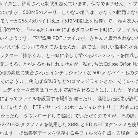
イルのサイズは、許可された制限を超えています、保存できません。 < ファイ
すが、500MBのメモリーしかない場合は、かなりの問題になります。 特
、一応、メモリーが256メガバイト以上（512MB以上を推奨）で、 私
説明の中で、『Google Chromeによるダウンロード時に、ファ
るようです。 下記説明 PDFファイルが、きちんと表示されないとか、
らない”水”について考えてみませんか。 課では、美しい熊本の水
ラクター「排水くん」と一緒に楽しく学べるパンフレットを作成し
えることがあるかもしれませんが、私た. ちは Eclipse Orio
 や、この種の高度に統合された. インテリジェントな 500 メガバイト
は、そのよう ル、例えば GRUB などのコマンドラインとか、そう
で、エディターを最初はローカルで実行させることにしました。その結果
によってファイルを設置する場所が違ったり、追記した記述が許可
どとしていただき、FTPでサーバーのホームディレクトリ（一般的には）
かったら、ダウンロードして追記していただくのですが、その際、画面に
-2 IFRS タクソノミを使用した XBRL と EDINET タクソノミを使
れます。 提出書類データを保存する各フォルダを作成する場合、次