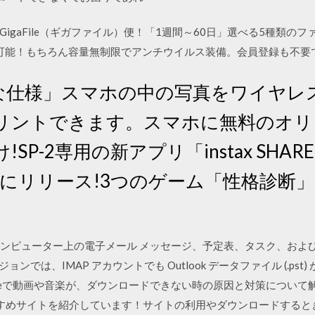
igaFile（ギガファイル）便！「1週間～60日」選べる5種類の
有可能！もちろん容量無制限でアンチウイルス装備。会員登録も不要
な仕様」スマホの中の写真をワイヤレ
リントできます。スマホに無料のオリ
P-2専用の新アプリ「instax SHARE 
14日にリリース!3つのゲーム「性格診断
には、コンピューター上の電子メール メッセージ、予定表、タスク、お
前のバージョンでは、IMAP アカウントでも Outlook データファイル (.p
14 Youtubeで動画や音楽が、ダウンロードできない時の原因と対策につい
すめサイトを紹介しています！サイトの利用やダウンロードすると