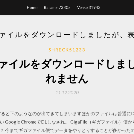
Home
Rasanen73305
Vensel31943
ァイルをダウンロードしましたが、
SHRECK51233
ァイルをダウンロードしま
れません
11.12.2020
AでzipをDLすると下のようなのが出てきてしまいますほかのファイルは普
oogle ChromeでDLしなされ。 GigaFile（ギガファイル
？ 今までギガファイル便でデータをやりとりすることが多かった