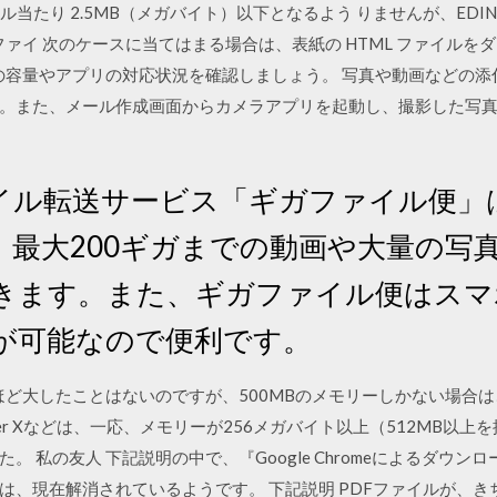
イル当たり 2.5MB（メガバイト）以下となるよう りませんが、EDIN
r と PDF ファイ 次のケースに当てはまる場合は、表紙の HTML ファ
ルの容量やアプリの対応状況を確認しましょう。 写真や動画などの
。また、メール作成画面からカメラアプリを起動し、撮影した写真を
イル転送サービス「ギガファイル便」
、最大200ギガまでの動画や大量の写
きます。また、ギガファイル便はスマ
が可能なので便利です。
それほど大したことはないのですが、500MBのメモリーしかない場合
obe Reader Xなどは、一応、メモリーが256メガバイト以上（512M
。 私の友人 下記説明の中で、『Google Chromeによるダウ
、現在解消されているようです。 下記説明 PDFファイルが、きち