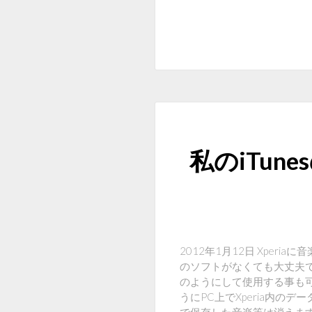
私のiTun
2012年1月12日 Xper
のソフトがなくても大丈夫で
のようにして使用する事も可能
うにPC上でXperia内のデ