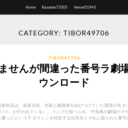
Home
Rasanen73305
Vensel31943
CATEGORY: TIBOR49706
TIBOR49706
ませんが間違った番号ラ劇
ウンロード
術作品は、発表当初、作家と鑑賞者を結びつけていた環境が失 れ
A/LA」が行われている）。 イングが並べられ、中央奥の劇場のマ
遭ったという子 るマシンを特定する住所名とそれに振られた番号に