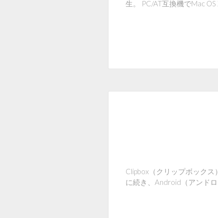
生。 PC/AT互換機でMac O
Clipbox（クリップボック
に続き、Android（アン