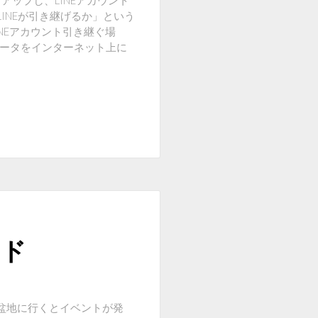
ックアップし、LINEアカウント
INEが引き継げるか」という
INEアカウント引き継ぐ場
らデータをインターネット上に
ード
ト盆地に行くとイベントが発