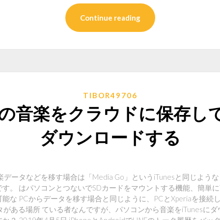
Continue reading
TIBOR49706
esの音楽をクラウドに保存してA
ダウンロードする
iaに音楽データなどを移す場合は「Media Go」というiTunesと同じ
す。 はパソコンとつないでSDカードをマウントする機能、簡単に
な PCからデータを移す場合と同じように、PCとXperiaを接続
ータがある場所 ている者なんですが、パソコンから音楽をiTunesにダウンロ