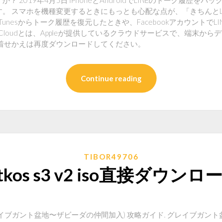
 2019年4月5日 iPhoneとAndroidでLINEのトーク履歴をバ
。 スマホを機種変更するときにもっとも心配な点が、「きちんとL
Tunesからトーク履歴を復元したときや、FacebookアカウントでL
 iCloudとは、Appleが提供しているクラウドサービスで、端末か
や着せかえは再度ダウンロードしてください。
Continue reading
TIBOR49706
atkos s3 v2 iso直接ダウンロ
レイブガント盆地〜ザビーダの仲間加入) 攻略ガイド. グレイブガン