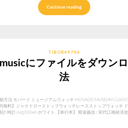
Continue reading
TIBOR49706
ro mymusicにファイルをダウ
法
 モバード ミュージアムウォッチ MOVADO MUSEUM CLASIC M0
料無料】ジャケドローストップウォッチレースストップウォッチ ドルチ
 腕時計 時計 mcg100wh ホワイト,【単行本】 斯波義信 / 宋代江南