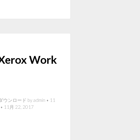
ox Work
ード by admin • 11
 11月 22, 2017