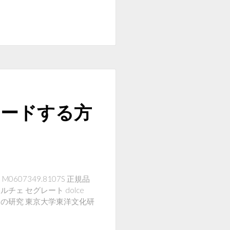
ンロードする方
607349.8107S 正規品
ェ セグレート dolce
経済史の研究 東京大学東洋文化研