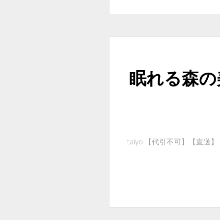
眠れる森の
taiyo 【代引不可】【直送】 高