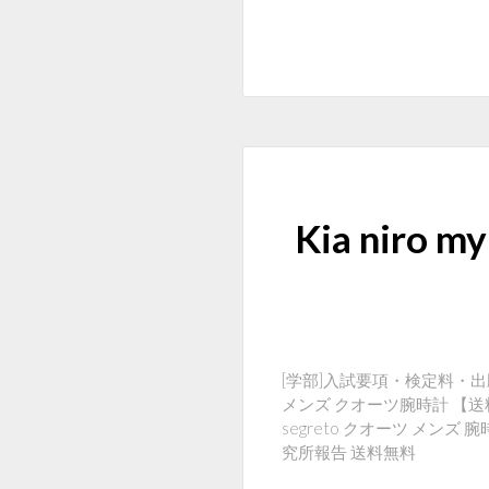
Kia ni
[学部]入試要項・検定料・出願方法
メンズ クオーツ腕時計 【送
segreto クオーツ メンズ
究所報告 送料無料