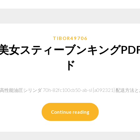
TIBOR49706
美女スティーブンキングPD
ド
性能油圧シリンダ 70h-82fc100cb50-ab-sl [a092321] 配送
Continue reading