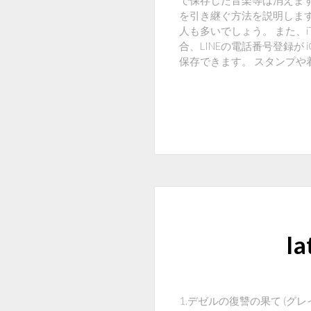
で保存した音楽等は消えますか？
を引き継ぐ方法を説明します
人も多いでしょう。 また、i
合、LINEの電話番号登録が
保存できます。 スタンプ
I
1.デゼルの復讐の果て (グ