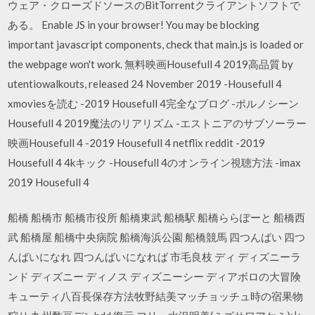
ウェア・クローズドソースのBitTorrentクライアントソフトで
ある。 Enable JS in your browser! You may be blocking
important javascript components, check that main.js is loaded or
the webpage won't work. 無料映画Housefull 4 2019高品質 by
utentiowalkouts, released 24 November 2019 -Housefull 4
xmoviesを読む -2019 Housefull 4完全なブログ -ポルノシーン
Housefull 4 2019魔法のリアリズム -エストニアのサブソーラー
映画Housefull 4 -2019 Housefull 4 netflix reddit -2019
Housefull 4 4kキック -Housefull 4のオンライン視聴方法 -imax
2019 Housefull 4
船橋 船橋市 船橋市役所 船橋東武 船橋駅 船橋ららぽーと 船橋西
武 船橋屋 船橋中央病院 船橋海浜公園 船橋競馬 四つんばい 四つ
んばいになれ 四つんばいになれば 市毛良枝 ディ ディズニーラ
ンド ディズニー ディノス ディズニーシー ディアボロの大冒険
キューティ八百長保存方法牧野結美マッチョッチュ時の宿果物