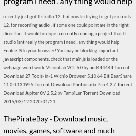
program i need . any thing would help
recently just got fl studio 12 , but now im trying to get pro tools
12. for recording audio . if some one could point me in the right
direction. it would be dope . currently running a project that fl
studio isnt really the program i need . any thing would help
Enable JS in your browser! You may be blocking important
javascript components, check that main.js is loaded or the
webpage won't work. VisionLab VCL 6.0 by and444444 Torrent
Download 27 Tools-in-1 Wichio Browser 5.10 64 Bit BearShare
11.0.0.133955 Torrent Download Photomatix Pro 4.2.7 Torrent
Download Jupiter 8V 2.5.2 by TampiLer Torrent Download
2015/03/12 2020/01/23
ThePirateBay - Download music,
movies, games, software and much