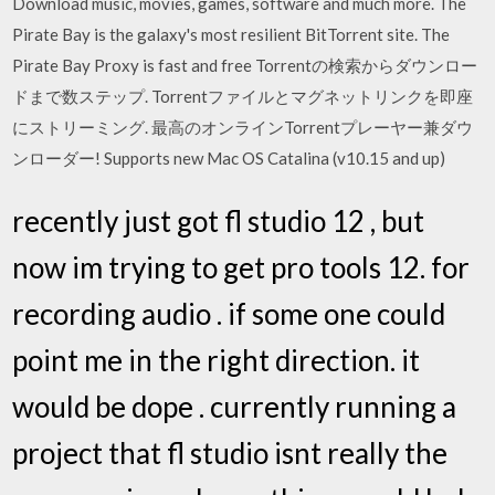
Download music, movies, games, software and much more. The
Pirate Bay is the galaxy's most resilient BitTorrent site. The
Pirate Bay Proxy is fast and free Torrentの検索からダウンロー
ドまで数ステップ. Torrentファイルとマグネットリンクを即座
にストリーミング. 最高のオンラインTorrentプレーヤー兼ダウ
ンローダー! Supports new Mac OS Catalina (v10.15 and up)
recently just got fl studio 12 , but
now im trying to get pro tools 12. for
recording audio . if some one could
point me in the right direction. it
would be dope . currently running a
project that fl studio isnt really the