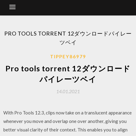
PRO TOOLS TORRENT 12ダウンロードパイレー
ツベイ
TIPPEY86979
Pro tools torrent 12ダウンロード
パイレーツベイ
14.01.2021
With Pro Tools 12.3, clips now take on a translucent appearance
whenever you move and overlap one over another, giving you
better visual clarity of their context. This enables you to align