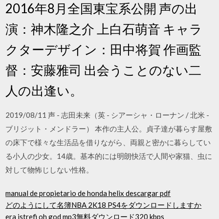
2016年8月全国東宝系公開 声の出
演：神木隆之介 上白石萌音 キャラ
クターデザイン：田中将賀 作画監
督：安藤雅司 出会うことのない二
人の出逢い。
2019/08/11 声 - 志田未来（英 - シアーシャ・ローナン / 北米 -
ブリジット・メンドラー） 本作の主人公。貞子達が暮らす屋敷
の床下で様々な生活品を借りながら、両親と密かに暮らしてい
る小人の少女。14歳。基本的には明朗快活で人間や家猫、虫に
対して物怖じしない性格。
manual de propietario de honda helix descargar pdf
どのようにして名簿NBA 2K18 PS4をダウンロードしますか
era istrefi oh god mp3無料ダウンロード320 kbps