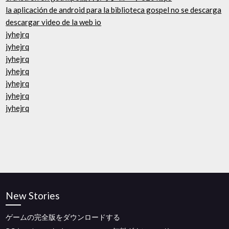
la aplicación de android para la biblioteca gospel no se descarga
descargar video de la web io
jyhejrq
jyhejrq
jyhejrq
jyhejrq
jyhejrq
jyhejrq
jyhejrq
New Stories
ゲームの完全版をダウンロードする