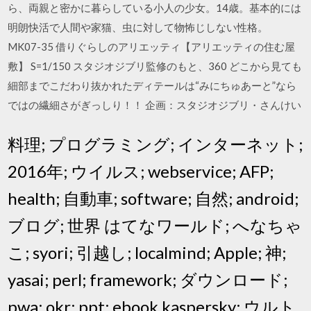
ら、両親と密かに暮らしている小人の少女。14歳。基本的には
明朗快活で人間や家猫、虫に対して物怖じしない性格。
MK07-35 借りぐらしのアリエッティ【アリエッティの住む屋
敷】 S=1/150 スタジオジブリ監修のもと、360 どこから見ても
細部までこだわり抜かれたディテールは“みにちゅあーと”なら
ではの繊細さがぎっしり！！ 企画：スタジオジブリ・さんけい
料理; プログラミング; インターネット;
2016年; ウイルス; webservice; AFP;
health; 自動車; software; 自然; android;
ブログ; 世界 はてなワールド; へなちゃ
こ; syori; 引越し; localmind; Apple; 神;
yasai; perl; framework; ダウンロード;
pwa; okr; ppt; ebook kaspersky; ウルト