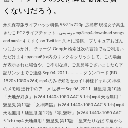
くない｣だろう。
永久保存版ライフハック特集 55:31x720p. 広島市 現役女子高生
きなこ FC2 ライブチャット - موسيقى mp3 mp4 download songs
and music すくすく on Twitter: 久々に投稿。 プリキュアおぱん
つにぶっかけ。 チャージ. Google 検索は次の言語でもご利用い
ただけます: русский jra内のリンクをクリックして、この場面
が表示された場合や、ご不明な点、ご意見等ございましたら下
記リンクまでご連絡 Sep 04, 2011 · －－－ダウンロード (BD
1920×1080 x264).mp4 のみぞ知るセカイⅡ 神様ドォルズ 神様
のメモ帳 進行中のアニメ 世界一 Sep 06, 2011 · 魎皇鬼 第10話
「天地が好き」 (x264 1440×1080 AAC 5.1ch).mp4 天地無用！
魎皇鬼 第11話 「女神降臨」 (x264 1440×1080 AAC 5.1ch).mp4
天地無用！魎皇鬼 第12話 「零_魎呼」 (x264 1440×1080 AAC
5.1ch).mp4 天地無用！魎皇鬼 第13話 「皇来たりなば 幸遠から