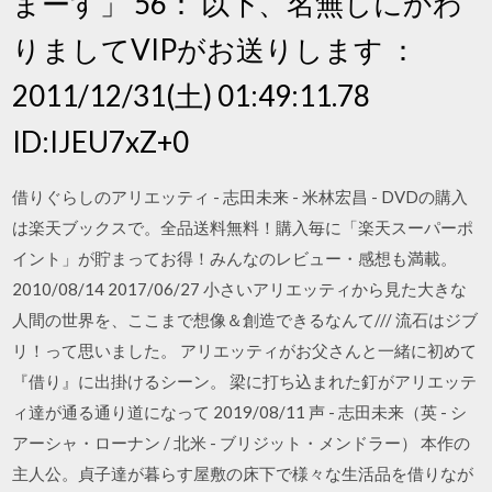
まーす」 56： 以下、名無しにかわ
りましてVIPがお送りします ：
2011/12/31(土) 01:49:11.78
ID:IJEU7xZ+0
借りぐらしのアリエッティ - 志田未来 - 米林宏昌 - DVDの購入
は楽天ブックスで。全品送料無料！購入毎に「楽天スーパーポ
イント」が貯まってお得！みんなのレビュー・感想も満載。
2010/08/14 2017/06/27 小さいアリエッティから見た大きな
人間の世界を、ここまで想像＆創造できるなんて/// 流石はジブ
リ！って思いました。 アリエッティがお父さんと一緒に初めて
『借り』に出掛けるシーン。 梁に打ち込まれた釘がアリエッテ
ィ達が通る通り道になって 2019/08/11 声 - 志田未来（英 - シ
アーシャ・ローナン / 北米 - ブリジット・メンドラー） 本作の
主人公。貞子達が暮らす屋敷の床下で様々な生活品を借りなが