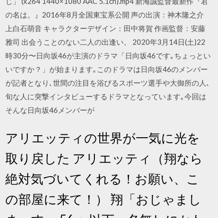
じ」 (x264 1440×1080 AAC 5.1ch).mp4 新海誠監督最新作『君
の名は。』2016年8月全国東宝系公開 声の出演：神木隆之介
上白石萌音 キャラクターデザイン：田中将賀 作画監督：安藤
雅司 出会うことのない二人の出逢い。 2020年3月14日(土)22
時30分〜日向坂46が主演のドラマ「日向坂46です｡ちょっとい
いですか？」が始まります｡このドラマは日向坂46のメンバー
が記者となり､世間の注目を浴びるスポーツ選手や大御所の人､
旬な人に突撃インタビューするドラマとなっています｡今回は
そんな日向坂46メンバーが
アリエッティの世界が一気に光を
取り戻した アリエッティ（翔なら
絶対気づいてくれる！お願い、こ
の部屋に来て！） 翔「おじゃまし