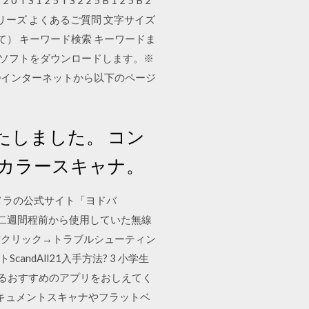
T S 1 2 5 T S 2 2 5 B 1 2 5 B 2
4.00 fiシリーズ よくあるご質問 文字サイズ
対応について） キーワード検索 キーワードま
イバソフトをダウンロードします。※
①インターネットから以下のページ
了いたしました。 コン
応カラースキャナ。
ドバシカメラの公式サイト「ヨドバ
 二週間程前から使用していた無線
右クリック→トラブルシューティン
ndAll21入手方法? 3 小学生
きるおすすめのアプリをおしえてく
！ドキュメントスキャナやフラットベ