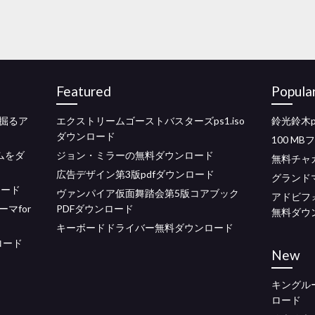
Featured
Popula
掘るア
エクストリームゴーストバスターズps1.iso
鈴光鈴木p
ダウンロード
100 M
ームをダ
ジョン・ミラーの無料ダウンロード
無料チャ
広告デザイン第3版pdfダウンロード
グランド
ロード
ヴァンパイア仮面舞踏会第5版コアブック
アドビフォ
マfor
PDFダウンロード
無料ダウ
キーボードドライバー無料ダウンロード
ロード
New
キングルート
ロード