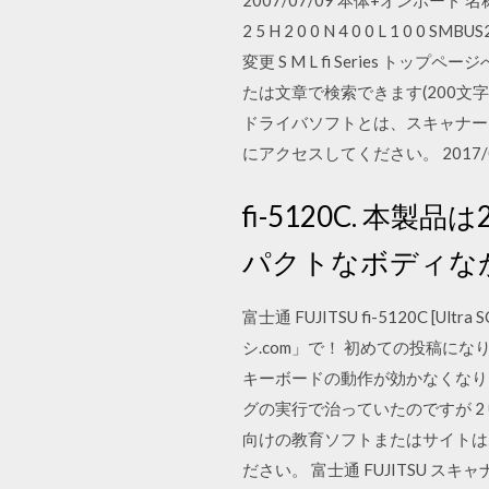
2007/07/09 本体+オンボード 名称 OS 版数 登録
2 5 H 2 0 0 N 4 0 0 L 1 
変更 S M L fi Series トッ
たは文章で検索できます(200文字
ドライバソフトとは、スキャナー
にアクセスしてください。 2017/0
fi-5120C. 
パクトなボディな
富士通 FUJITSU fi-5120C
シ.com」で！ 初めての投稿に
キーボードの動作が効かなくなり
グの実行で治っていたのですが 2 中
向けの教育ソフトまたはサイトは
ださい。 富士通 FUJITSU