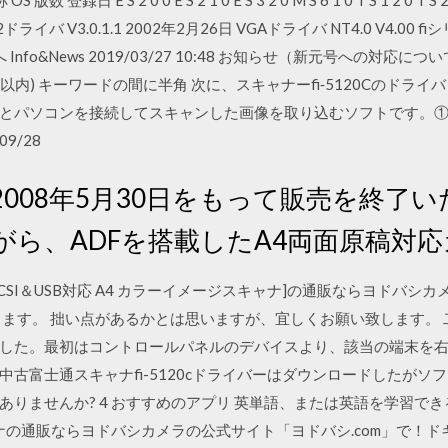
日 E S 2 0 0 E S 2 1 0 E S 3 2 0 M S 6 1 0 T S 1 2 0 T S 2 2 0 
0 0 SMBUS2ドライバ V3.0.1.1 2002年2月26日 VGAドライバ NT4.0 V
プページへ Info&News 2019/03/27 10:48 お知らせ（新元号への
以内) キーワードの間に半角 次に、スキャナーfi‐5120Cのドラ
とパソコンを接続してスキャンした画像を取り込むソフトです。
9/28
本製品は2008年5月30日をもって販売を終
がら、ADFを搭載したA4両面原稿対
 [Ultra SCSI＆USB対応 A4 カラーイメージスキャナ]の通販ならヨ
なります。 拙い点があるかとは思いますが、宜しくお願い致します。
した。最初はコントロールパネルのデバイスより、該当の端末を
古富士通スキャナfi-5120cドライバーはダウンロードしたがソフトSca
ありませんか? 4 おすすめのアプリ 英単語、または英語を学習で
 スキャナの通販ならヨドバシカメラの公式サイト「ヨドバシ.com」で