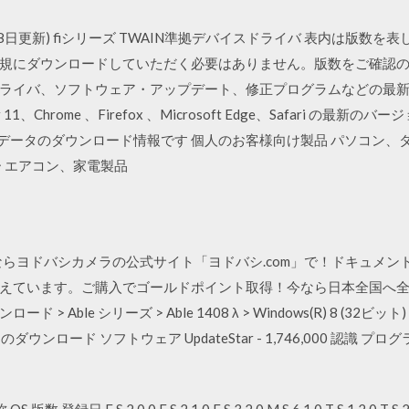
18日更新) fiシリーズ TWAIN準拠デバイスドライバ 表内は版数
規にダウンロードしていただく必要はありません。版数をご確認
ズのドライバ、ソフトウェア・アップデート、修正プログラムなどの最
rer 11、Chrome 、Firefox 、Microsoft Edge、Safari 
びアップデータのダウンロード情報です 個人のお客様向け製品 パソコン
 エアコン、家電製品
の通販ならヨドバシカメラの公式サイト「ヨドバシ.com」で！ドキュメ
えています。ご購入でゴールドポイント取得！今なら日本全国へ
 > Able シリーズ > Able 1408 λ > Windows(R) 8 (32ビ
 kofax のダウンロード ソフトウェア UpdateStar - 1,746,000 認識 プロ