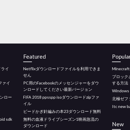
Featured
Popula
ードライ
Netflixダウンロードファイルを利用できま
Minecr
せん
ブロック
からファイ
PC用のFacebookのメッセンジャーをダウ
する方法
ンロードしてください最新バージョン
Windo
3ダウンロー
FIFA 2018 ppsspp isoダウンロードzipファ
北極ゼフ
イル
Itc new
ド
ビードかぎ針編みの本23ダウンロード無料
 sdk
無料の血液ドライブシーズン1映画急流の
New
ダウンロード