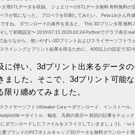
タ用STLデータを収録。 ジュエリーのSTLデータ無料 有料無料
ラが気になった。 プロペラを印刷してみたい。 Pete.Linさん作
ね。 ダウンロードの条件を見ると、 This 3Dプリンタ用 無料スライサー
設定〜 2019.07.15 2020.02.24 Pythonでグラフ表示 ma
raは、無料でありながら、使いやすい3Dプリントおよびスライサーソフ
スライシングとプリント結果を得るために、400以上の設定で3D
普及に伴い、3dプリント出来るデータ
きました。そこで、3dプリント可能
る限り纏めてみました。
無料スライサーソフト Ultimaker Cura 〜ダウンロード、インストール、
ラフ表示 matplotlib 〜タイトル、軸名、凡例の表示〜 前回の記事をチ
にダウンロードしたファイルをスライスしていきましょう(。-`ω-)
11 - 主要ブランドのPETボトルキャップ3Dデータを無料ダウンロー