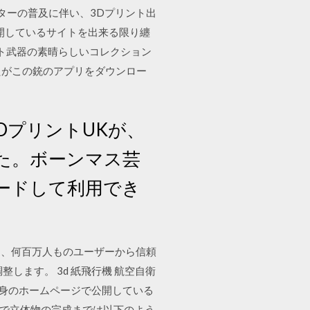
ターの普及に伴い、3Dプリント出
開しているサイトを出来る限り纏
最高の銃で3Dプリント武器の素晴らしいコレクション
なたがこの銃のアプリをダウンロー
DプリントUKが、
した。ボーンマス芸
ードして利用でき
であり、何百万人ものユーザーから信頼
します。 3d 紙飛行機 航空自衛
が自身のホームページで公開している
ーで立体物の完成までは以下のよう