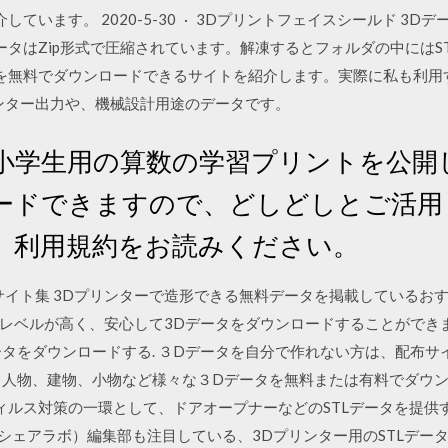
ています。 2020-5-30 · 3Dプリントフェイスシールド 3D
データはZip形式で圧縮されています。解凍するとフォルダの中にはS
タを無料でダウンロードできるサイトを紹介します。実際に私も利用
ンター出力や、機械設計用途のデータです。
小学生用の算数の学習プリントを公開
ードできますので、どしどしとご活用
、利用規約をお読みください。
サイト集 3Dプリンターで造形できる無料データを掲載しているお
レベルが高く、安心して3Dデータをダウンロードすることができ
ータをダウンロードする. ３Dデータを自分で作れない方は、配布
、人物、建物、小物など様々な３Dデータを無料または有料でダウ
ロナウィルス対策の一環として、ドアオープナーなどのSTLデータを提
ab（シェアラボ）編集部も注目している、3Dプリンター用のSTLデ