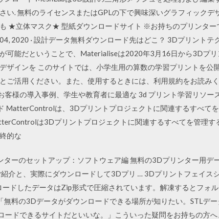
さい. 無料のライセンスまたはGPLの下で興味深いグラフィックデ
も ★立体マスク★ 型紙ダウンロードサイト ※お持ちのプリンター
 04, 2020 · 設計データ無料ダウンロード先はどこ？ 3Dプリン
能だということで、Materialiseは2020年3月16日から3
デザインを このサイトでは、小学生用の算数の学習プリントを公
とご活用ください。また、使用するときには、利用規約をお読みくだ
、お客様の導入事例、学生や教育者に最適な 3d プリント学習リソースを
ンロード MatterControlは、3Dプリントプロジェクトに関連する
tterControlは3Dプリントプロジェクトに関連するすべてを管
終的な
リンターのセットアップ：ソフトウェア編 無料の3Dプリンター用デ
紹介と、実際にダウンロードして3Dプリ … 3Dプリントフェイス
ウンロードしたデータはZip形式で圧縮されています。解凍するとフォル
「無料の3Dデータがダウンロードできる場所が知りたい。STLデ
ンロードできるサイトだといいな。」こういった疑問をお持ちの方へ、