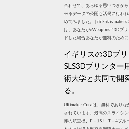
合わせて、あらゆる思いつきから
来るデータの公開も活発に行われ
めてみました。 | rinkak is make
は、あなたがeWeapons™3
ドした場合あなたが無料のために
イギリスの3Dプ
SLS3Dプリンタ
術大学と共同で開
る。
Ultimaker Curaは、無
されています。最高のスライシング
隊の航空機、F－15J・T－4ブ
ものとは違う航空自衛隊ホームペー