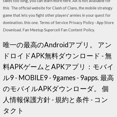
takes too long, you can learn more here. AR is not available for
this The official website for Clash of Clans, the mobile strategy
game that lets you fight other players' armies in your quest for
domination. this one. Terms of Service Privacy Policy · App Store
Download. Fan Meetup Supercell Fan Content Policy.
唯一の最高のAndroidアプリ。 アン
ドロイドAPK無料ダウンロード - 無
料APKゲームとAPKアプリ：モバイ
ル9 - MOBILE9 - 9games - 9apps. 最高
のモバイルAPKダウンローダ。 個
人情報保護方針 - 規約と条件 - コン
タクト