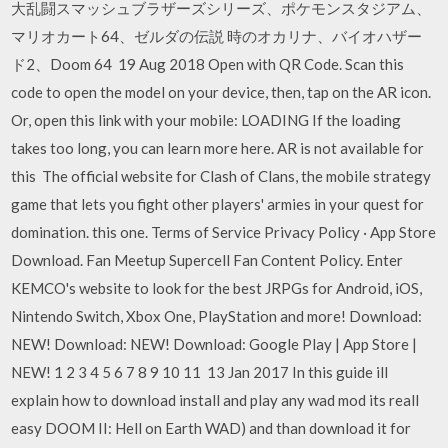
大乱闘スマッシュブラザーズシリーズ、ポケモンスタジアム、
マリオカート64、ゼルダの伝説 時のオカリナ、バイオハザー
ド2、Doom 64 19 Aug 2018 Open with QR Code. Scan this
code to open the model on your device, then, tap on the AR icon.
Or, open this link with your mobile: LOADING If the loading
takes too long, you can learn more here. AR is not available for
this The official website for Clash of Clans, the mobile strategy
game that lets you fight other players' armies in your quest for
domination. this one. Terms of Service Privacy Policy · App Store
Download. Fan Meetup Supercell Fan Content Policy. Enter
KEMCO's website to look for the best JRPGs for Android, iOS,
Nintendo Switch, Xbox One, PlayStation and more! Download:
NEW! Download: NEW! Download: Google Play | App Store |
NEW! 1 2 3 4 5 6 7 8 9 10 11 13 Jan 2017 In this guide ill
explain how to download install and play any wad mod its reall
easy DOOM II: Hell on Earth WAD) and than download it for