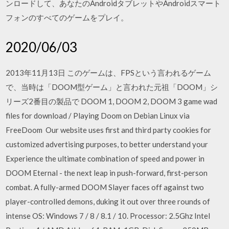
ンロードして、あなたのAndroidタブレットやAndroidスマート
フォンのすべてのゲームをプレイ。
2020/06/03
2013年11月13日 このゲームは、FPSという言われるゲーム
で、当時は「DOOM型ゲーム」と言われた元祖「DOOM」シ
リーズ2番目の製品で DOOM 1, DOOM 2, DOOM 3 game wad
files for download / Playing Doom on Debian Linux via
FreeDoom Our website uses first and third party cookies for
customized advertising purposes, to better understand your
Experience the ultimate combination of speed and power in
DOOM Eternal - the next leap in push-forward, first-person
combat. A fully-armed DOOM Slayer faces off against two
player-controlled demons, duking it out over three rounds of
intense OS: Windows 7 / 8 / 8.1 / 10. Processor: 2.5Ghz Intel