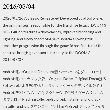
2016/03/04
2020/05/26 A Classic Remastered Developed by id Software,
the original team responsible for the franchise legacy, DOOM 3
BFG Edition features Achievements, improved rendering and
lighting, and a new checkpoint save system allowing for
smoother progression through the game. id has fine-tuned the
controls bringing even more intensity to the DOOM 3 …
2015/07/07
Android用のOriginal Doomの最新バージョンをダウンロード.
Android用のクラシック版、Original Doom. Original DoomはIS
Softwareによる90年代のクラシックゲームのモバイル版です。
Androidデバイスの小さなスクリーンで伝説のゲームDoomの
ダウンロード apk installer android, apk installer android, apk
installer android ダウンロード 無料 jp Android ツール ファイル