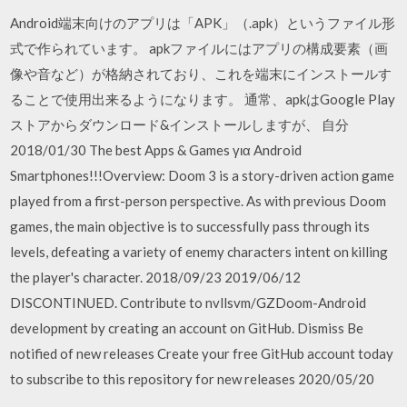
Android端末向けのアプリは「APK」（.apk）というファイル形
式で作られています。 apkファイルにはアプリの構成要素（画
像や音など）が格納されており、これを端末にインストールす
ることで使用出来るようになります。 通常、apkはGoogle Play
ストアからダウンロード&インストールしますが、 自分
2018/01/30 The best Apps & Games για Android
Smartphones!!!Overview: Doom 3 is a story-driven action game
played from a first-person perspective. As with previous Doom
games, the main objective is to successfully pass through its
levels, defeating a variety of enemy characters intent on killing
the player's character. 2018/09/23 2019/06/12
DISCONTINUED. Contribute to nvllsvm/GZDoom-Android
development by creating an account on GitHub. Dismiss Be
notified of new releases Create your free GitHub account today
to subscribe to this repository for new releases 2020/05/20