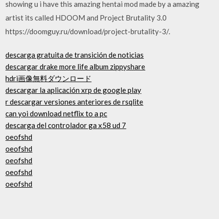
showing u i have this amazing hentai mod made by a amazing
artist its called HDOOM and Project Brutality 3.0
https://doomguy.ru/download/project-brutality-3/.
descarga gratuita de transición de noticias
descargar drake more life album zippyshare
hdri画像無料ダウンロード
descargar la aplicación xrp de google play
r descargar versiones anteriores de rsqlite
can yoi download netflix to a pc
descarga del controlador ga x58 ud 7
oeofshd
oeofshd
oeofshd
oeofshd
oeofshd