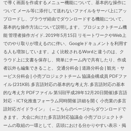
で導く画面を作成するメニュー機能について、基本的な操作に
ついて メール等に添付して送れないファイルをサーバ上にアッ
プロードし、ブラウザ経由でダウンロードする機能について、
基本的な操作方法について説明します。 プロジェクトチーム機
能 管理者操作ガイド. 2019年5月15日 リモートワークやWeb上
でのやり取りが増えるのに伴い、Googleドキュメントを利用す
る人も増加しています。よく比較されるWordと違うのは、ク
ラウド上に文書を保存し、簡単にチーム内で共有したり、作成
者以外も編集できること。 交通分科会 | 道路分科会 | 観光・サ
ービス分科会 | 小売プロジェクトチーム 協議会構成員 PDFファ
イル (231KB). 多言語対応の基本的な考え方. 多言語対応の基本
的な考え方 PDFファイル 第5回(平成28年12月20日開催)多言語
対応・ICT化推進フォーラム同時開催 詳細を開く 小売業の多言
語対応ガイドライン」（←こちらのページからダウンロードで
きます。 大会に向けた多言語対応協議会 小売プロジェクトチ
ームの取組の一環として、店頭における分かりやすい表示・掲