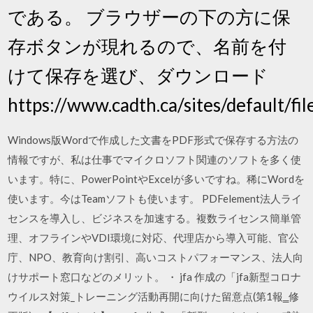
である。 ブラウザーの下の方に保
存ボタンが現れるので、名前を付
けて保存を選び、ダウンロード
https://www.cadth.ca/sites/default/
Windows版Wordで作成した文書をPDF形式で保存する方法の
情報ですが、私は仕事でマイクロソフト関連のソフトを多く使
います。特に、PowerPointやExcelが多いですね。稀にWordを
使います。今はTeamソフトも使います。 PDFelement法人ライ
センスを導入し、ビジネスを加速する。複数ライセンス簡単管
理、オフラインやVDI環境に対応、代理店から導入可能、官公
庁、NPO、教育向け割引、高いコストパフォーマンス、法人向
けサポート窓口などのメリット。 ・ jfa 作成の「jfa新型コロナ
ウイルス対策_トレーニング活動再開に向けた留意点(第1報‗修