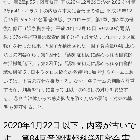
す。 第2章p.55：図表修正: 平成28年12月26日: Ver 2.02公開 第
2章p.41：イラストの内容を本文に合わせて修正: 平成28年12
月19日: Ver 2.01公開 全体版、プロローグ、第1章、第2章の軽
微な修正（誤字脱字等） 平成28年12月15日: Ver2.00公開 結
果：37の候補項目の探索的因子分析（最尤法，プロマックス回
転）を行った結果，5因子が抽出された．因子負荷量0.4以上の
項目の内容から，第1因子は「認知症初期に認められる自覚的
生活機能低下」，第2因子は「認知症初期に認められる自覚的
認知機能 5．日本ラクロス協会の各連盟に加盟するチームにお
いては、下表の方針を推奨する。なお、各チームの判断を尊重
するが、判断を行うに当っては以下の4項目の対応を要望す
る。 ①各自治体からの感染拡大を防ぐための要請 ・対策の基
準 を遵守すること。
2020年1月22日 以下，内容が古いで
す． 第84回音楽情報科学研究会 実