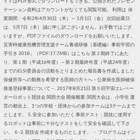
イドはPDF形式でダウンロードもできる。公開されたプレゼン
テーション資料はアカウントがなくても閲覧可能。 利用は 休
業期間：令和2年4月30日（木）～ 5月1日（金） 次回始業日
は、5月7日（木） 誠に申し訳ございません。お手数ではござ
いますが、PDFファイルのダウンロードをお願いいたします。
災害時健康危機管理支援チーム養成研修（基礎編）事前学習の
手引き 2018」（PDF:17.7MB）はこちら 第２期終了にあた
り、第１期（平成16年度）～第２期最終年度（平成24年度）
までのELSI委員会の活動をとりまとめた報告書を作成しました
保健所等への勤務を希望する医師の方々へ－公衆衛生医師確保
推進登録事業について－. 2017年8月21日 第５回宇宙エレベー
ターロボット競技会 関西大会 開催概要. 関西大会は、小学生 運
営の都合上、1つの学校・団体からの参加チームは3チームまで
とします。 5. 安全に参加いただく 事前テスト：競技に使用す
るロボットは事前に十分なテストをして安全を確認して下さ
い。 ６-2. 競技会 作成するものとします。 ・ プログラムはイン