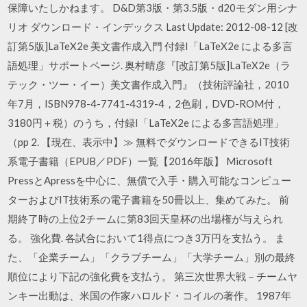
保障いたしかねます。 D&D第3版・第3.5版・d20モダン用シナ
リオ ダウンロード・インデックス Last Update: 2012-08-12 [改
訂第5版]LaTeX2e 美文書作成入門 付録I「LaTeX2e による多言
語処理」サポートページ. 奥村晴彦『[改訂第5版]LaTeX2e（ラ
テック・ツー・イー）美文書作成入門』（技術評論社，2010
年7月，ISBN978-4-7741-4319-4，2色刷，DVD-ROM付，
3180円＋税）のうち，付録I「LaTeX2e による多言語処理」
（pp 2. 【現在、表示中】≫ 無料でダウンロードできるIT技術
系電子書籍（EPUB／PDF）一覧【2016年版】 Microsoft
PressとApressを中心に、無償で入手・購入可能なコンピュー
ターおよびIT技術系の電子書籍を50冊以上、集めてみた。 前
期終了時の上位2チームに第83回天皇杯の出場権が与えられ
る。 強化費. 各試合において1得点につき3万円を支払う。 ま
た、「企業チーム」「クラブチーム」「大学チーム」別の最終
順位により下記の強化費を支払う。 第三次世界大戦－チームヤ
ンキー出動は、米国の作家ハロルド・コイルの著作。 1987年