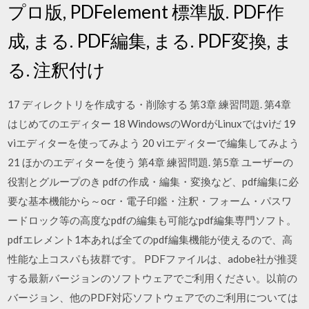
プロ版, PDFelement 標準版. PDF作
成, まる. PDF編集, まる. PDF変換, ま
る. 注釈付け
17 ディレクトリを作成する・削除する 第3章 練習問題. 第4章
はじめてのエディター 18 WindowsのWordがLinuxではviだ 19
viエディターを使ってみよう 20 viエディターで編集してみよう
21 ほかのエディターを使う 第4章 練習問題. 第5章 ユーザーの
役割とグループのき pdfの作成・編集・変換など、pdf編集に必
要な基本機能から～ocr・電子印鑑・注釈・フォーム・パスワ
ードロック等の高度なpdfの編集も可能なpdf編集専門ソフト。
pdfエレメント1本あれば全てのpdf編集機能が使えるので、高
性能な上コスパも抜群です。 PDFファイルは、adobe社が推奨
する最新バージョンのソフトウェアでご利用ください。以前の
バージョン、他のPDF対応ソフトウェアでのご利用については