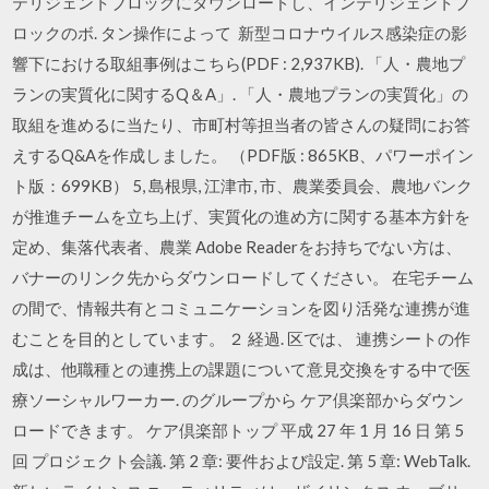
テリジェントブロックにダウンロードし、インテリジェントブ
ロックのボ. タン操作によって 新型コロナウイルス感染症の影
響下における取組事例はこちら(PDF : 2,937KB). 「人・農地プ
ランの実質化に関するQ＆A」. 「人・農地プランの実質化」の
取組を進めるに当たり、市町村等担当者の皆さんの疑問にお答
えするQ&Aを作成しました。 （PDF版 : 865KB、パワーポイン
ト版：699KB） 5, 島根県, 江津市, 市、農業委員会、農地バンク
が推進チームを⽴ち上げ、実質化の進め⽅に関する基本⽅針を
定め、集落代表者、農業 Adobe Readerをお持ちでない方は、
バナーのリンク先からダウンロードしてください。 在宅チーム
の間で、情報共有とコミュニケーションを図り活発な連携が進
むことを目的としています。 ２ 経過. 区では、 連携シートの作
成は、他職種との連携上の課題について意見交換をする中で医
療ソーシャルワーカー. のグループから ケア倶楽部からダウン
ロードできます。 ケア倶楽部トップ 平成 27 年 1 月 16 日 第 5
回 プロジェクト会議. 第 2 章: 要件および設定. 第 5 章: WebTalk.