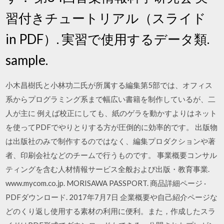
習付きチュートリアル（スライド
in PDF）. 実習で使用するデータ類.
sample.
小木昌樹氏と小林功二氏が所属する編集第5部では、オフィス
系からプログラミング系まで幅広い書籍を制作しているが、二
人が主に 例えば校正にしても、紙のゲラを動かすよりはネット
を使ってPDFでやりとりする方が圧倒的に効率的です。 出版物
は出版社のみで制作するのではなく、編集プロダクションや著
者、印刷会社などのチームで行うものです。 事業概要コンサル
ティングを含む人材情報サービス全般および出版・教育事業.
www.mycom.co.jp. MORISAWA PASSPORT. 商品詳細ページ ·
PDFダウンロード. 2017年7月7日 企業概要や自己紹介ページな
どのくり返し使用する素材の利用に便利。また，作成したスラ