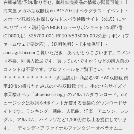
在庫確認/予約/取り寄せ。弊社卸売商品の情報が閲覧可能！ 上
海問屋 メガネ型双眼鏡 dn-915707 [オペラグラス・イベント・
スポーツ観戦]をお探しならドスパラ通販サイト【公式】にお
PCサプライ・消耗品-YMCKTカラーリボンキット 250面/巻
(CD800用）535700-001-R010 ※535000-002の新リボン（フ
ァームウェア要対応）,【送料無料】-【本物保証】 -
anuragrishi.com ご覧いただき、ありがとうございます。コメン
ト不要、即購入歓迎です。買っていいですか？などの購入前の
コメントは不要です。プロフィールをご覧下さい。＊＊＊＊＊
＊＊＊＊＊＊＊＊＊＊＊〈商品説明〉商品名:30＊60双眼鏡 倍
率10倍の折りたたみ式の小型双眼鏡です。 手のひらサイズで
摩天楼オペラ「phoenix rising」のアルバムダウンロード。dミ
ュージックは歌詞やdポイントが使える音楽のダウンロードサ
イトです。ランキング、新曲、人気曲、洋楽、アニソン、シン
グル、アルバム、ハイレゾなど1,100万曲以上を提供していま
す。 「ディシディア ファイナルファンタジー オペラオムニ