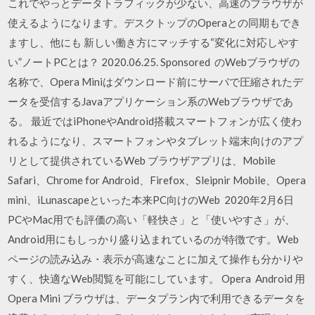
これでやっとデータトラフィックが少ない、高速のブラウザが
使えるようになります。デスクトップのOperaとの同期もでき
ますし、他にも 新しい働き方にマッチする“変化に対応しやす
い”ノートPCとは？ 2020.06.25. Sponsored のWebブラウザの
名称で、Opera Miniはダウンロード前にサーバで圧縮されたデ
ータを受信するJavaアプリケーション系のWebブラウザであ
る。 最近ではiPhoneやAndroid搭載スマートフォンが広く使わ
れるようになり、スマートフォンやタブレット端末向けのアプ
リとして提供されているWeb ブラウザアプリは、Mobile
Safari、Chrome for Android、Firefox、Sleipnir Mobile、Opera
mini、iLunascapeといった本来PC向けのWeb 2020年2月6日
PCやMac用でも評価の高い「軽快さ」と「使いやすさ」が、
Android用にもしっかり盛り込まれているのが特徴です。Web
ページの読み込み・表示が高速なことに加えて操作も分かりや
すく、快適なWeb閲覧を可能にしています。 Opera Android 用
Opera Mini ブラウザは、データプラン内で利用できるデータを