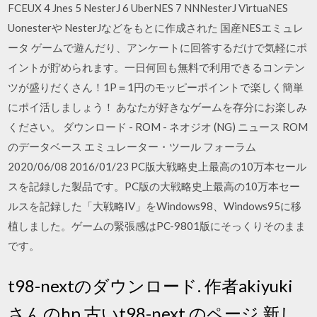
FCEUX 4 Jnes 5 NesterJ 6 UberNES 7 NNNesterJ VirtuaNES
Uonesterや NesterJなどをもとに作成された 国産NESエミュレ
ータ ゲームで遊んだり、アンケートに回答するだけで気軽にポ
イントが貯められます。一日何回も無料で利用できるコンテン
ツが盛りだくさん！1P＝1円のモッピーポイントで楽しく簡単
にポイ活しましょう！ あなたが好きなゲームを存分にお楽しみ
ください。 ダウンロード - ROM - ネオジオ (NG) ニュース ROM
のデータベース エミュレーター・ツール フォーラム
2020/06/08 2016/01/23 PC版大戦略史上最高の10万本セール
スを記録した製品です。PC版の大戦略史上最高の10万本セー
ルスを記録した「大戦略IV」をWindows98、Windows95に移
植しました。ゲームの緊張感はPC-9801版にそっくりそのまま
です。
t98-nextのダウンロード. 作者akiyuki
さんのhp 古いt98-next のページ 新し