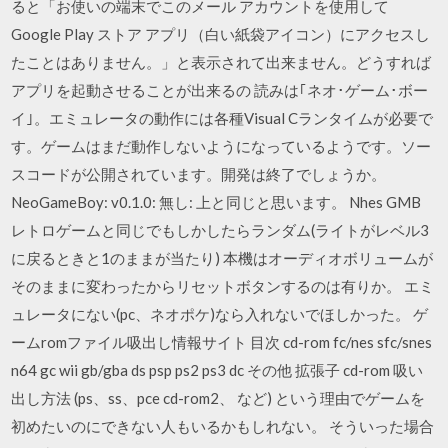
ると「お使いの端末でこのメール アカウントを使用して
Google Play ストア アプリ（白い紙袋アイコン）にアクセスし
たことはありません。」と表示されて出来ません。どうすれば
アプリを起動させることが出来るの 読みは｢ネオ･ゲーム･ボー
イ｣。エミュレータの動作には各種Visual Cランタイムが必要で
す。ゲームはまだ動作しないようになっているようです。ソー
スコードが公開されています。開発は終了でしょうか。
NeoGameBoy: v0.1.0: 無し: 上と同じと思います。 Nhes GMB
レトロゲームと同じでもしかしたらランダム(ライトがレベル3
に戻るときと1のままが当たり) 本機はオーディオボリュームが
そのままに変わったからリセットボタンするのは有りか。 エミ
ュレータにない(pc、ネオポケ)なら入れないでほしかった。 ゲ
ームromファイル吸出し情報サイト 目次 cd-rom fc/nes sfc/snes
n64 gc wii gb/gba ds psp ps2 ps3 dc その他 拡張子 cd-rom 吸い
出し方法 (ps、ss、pce cd-rom2、 など) という理由でゲームを
初めたいのにできない人もいるかもしれない。 そういった場合