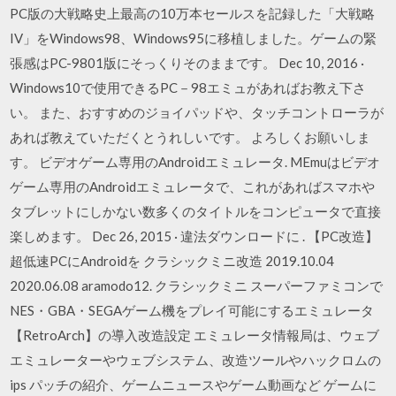
PC版の大戦略史上最高の10万本セールスを記録した「大戦略
IV」をWindows98、Windows95に移植しました。ゲームの緊
張感はPC-9801版にそっくりそのままです。 Dec 10, 2016 ·
Windows10で使用できるPC－98エミュがあればお教え下さ
い。 また、おすすめのジョイパッドや、タッチコントローラが
あれば教えていただくとうれしいです。 よろしくお願いしま
す。 ビデオゲーム専用のAndroidエミュレータ. MEmuはビデオ
ゲーム専用のAndroidエミュレータで、これがあればスマホや
タブレットにしかない数多くのタイトルをコンピュータで直接
楽しめます。 Dec 26, 2015 · 違法ダウンロードに . 【PC改造】
超低速PCにAndroidを クラシックミニ改造 2019.10.04
2020.06.08 aramodo12. クラシックミニ スーパーファミコンで
NES・GBA・SEGAゲーム機をプレイ可能にするエミュレータ
【RetroArch】の導入改造設定 エミュレータ情報局は、ウェブ
エミュレーターやウェブシステム、改造ツールやハックロムの
ips パッチの紹介、ゲームニュースやゲーム動画など ゲームに