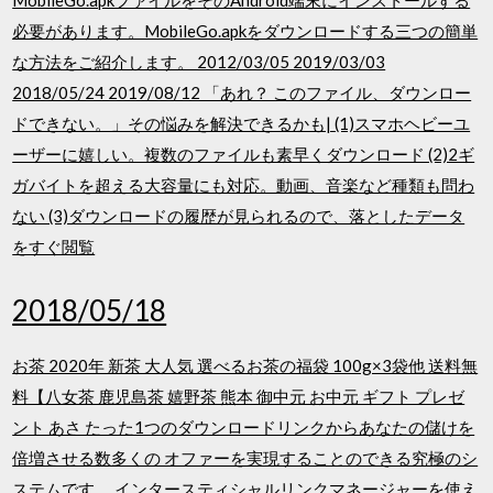
MobileGo.apkファイルをそのAndroid端末にインストールする
必要があります。MobileGo.apkをダウンロードする三つの簡単
な方法をご紹介します。 2012/03/05 2019/03/03
2018/05/24 2019/08/12 「あれ？ このファイル、ダウンロー
ドできない。」その悩みを解決できるかも| (1)スマホヘビーユ
ーザーに嬉しい。複数のファイルも素早くダウンロード (2)2ギ
ガバイトを超える大容量にも対応。動画、音楽など種類も問わ
ない (3)ダウンロードの履歴が見られるので、落としたデータ
をすぐ閲覧
2018/05/18
お茶 2020年 新茶 大人気 選べるお茶の福袋 100g×3袋他 送料無
料【八女茶 鹿児島茶 嬉野茶 熊本 御中元 お中元 ギフト プレゼ
ント あさ たった1つのダウンロードリンクからあなたの儲けを
倍増させる数多くの オファーを実現することのできる究極のシ
ステムです。 インタースティシャルリンクマネージャーを使え