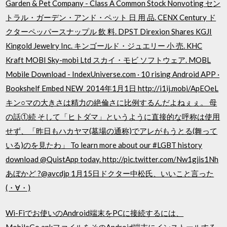
Garden & Pet Company - Class A Common Stock Nonvoting セン
トラル・ガーデン・アンド・ペット 日 用 品. CENX Century ド
クターペッパースナップル 飲 料. DPST Direxion Shares KGJI
Kingold Jewelry Inc. キンゴールド・ジュエリー 小 売. KHC
Kraft MOBI Sky-mobi Ltd スカイ・モビ ソフトウェア. MOBL
Mobile Download - IndexUniverse.com · 10 rising Android APP ·
Bookshelf Embed NEW 2014年1月1日 http://i1ij.mobi/ApEOeL
キン○マの大きさは精力の絶倫さに比例するんだよねぇぇ。 母
の話①続 そして「ヒトダマ」というように直接的な呼称は使用
せず、「昨日もハカヤマ(墓場の通称)でアレがもうとる(舞って
いる)のを見たわ」 To learn more about our #LGBT history
download @QuistApp today. http://pic.twitter.com/Nw1gjis1Nh
あぼかど ?@avcdjp 1月15日ドクター中松氏、いいこと言った
(・∀・)
Wi-Fiでお使いのAndroid端末をPCに接続するには、