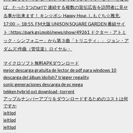
ば、たった1つのurlで 連続する複数の宣伝広告を訪問者に見せ
る事が出来ます！ キン☆ボシ Happy Hour. しもぐち☆雅充.
17:00 ～ 18:55. FM大阪 UNISON SQUARE GARDEN 番組サイ
ト : https://park.gsj.mobi/news/show/49261 ドクター・アトミ
ック・シンフォニー」から第３曲「トリニティ」」 ジョン・ア
ダムズ:作曲（管弦楽）ロイヤル・
マイクロソフト無料APKダウンロード
mejor descarga gratuita de lector de pdf para windows 10
descarga del álbum idolish7 trigger regality
sonic generaciones descarga de pc mega
tekken hybrid ost download -torrent
アップルナンバーアプリをダウンロードするためのコストは何
ですか
jeltlqd
jeltlqd
jeltlqd