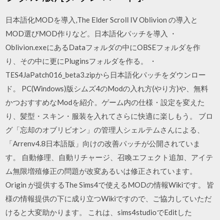
日本語化MODを導入,The Elder Scroll IV Oblivion の導入と
MOD選びMOD作りなど。日本語化パッチを導入 ・
Oblivion.exeにあるDataフォルダの中にOBSEフォルダを作
り、その中に更にPluginsフォルダを作る。 ・
TES4JaPatch016_beta3.zipから日本語化パッチをダウンロー
ド。 PC(Windows)版シムズ4のModの入れ方(やり方)や、無料
かつおすすめなModを紹介。ゲーム内の仕様・設定を変えた
り、髪型・スキン・服装を入れてさらに快適に楽しもう。 ブロ
グ「忘却のオブリビオン」の管理人シェルテムさんによる、
「Arrenv4.8日本語版」向けの改善パッチが公開されていま
す。 自動修理、自動リチャージ、召喚エフェクト追加、アイテ
ム無限増殖修正の問題が改変あるいは修正されています。
Origin が提供するThe Sims4で使えるMODの情報Wikiです。 皆
様の情報提供の下に成り立つWikiですので、ご協力していただ
けると大変助かります。 これは、sims4studioでEditした