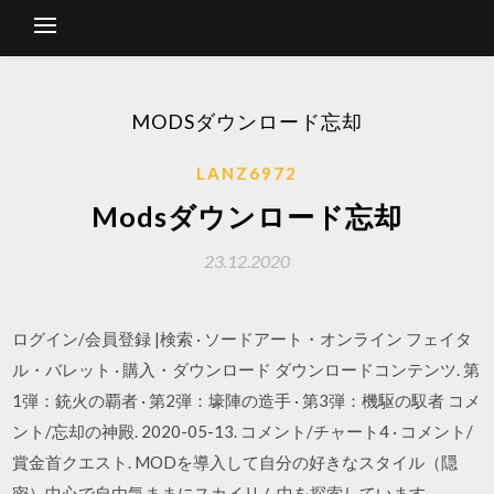
MODSダウンロード忘却
LANZ6972
Modsダウンロード忘却
23.12.2020
ログイン/会員登録 |検索 · ソードアート・オンライン フェイタ
ル・バレット · 購入・ダウンロード ダウンロードコンテンツ. 第
1弾：銃火の覇者 · 第2弾：壕陣の造手 · 第3弾：機駆の馭者 コメ
ント/忘却の神殿. 2020-05-13. コメント/チャート4 · コメント/
賞金首クエスト. MODを導入して自分の好きなスタイル（隠
密）中心で自由気ままにスカイリム中を探索しています。