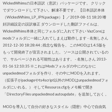
WickedWhimsの日本語訳（意訳）パッケージです。 クリック
でダウンロードして下さい。解凍不要です。 【日本語訳本体
（WickedWhims_LP_JPN.package）】／2019-08-11 18:20 嗜
好詳細設定の誤訳修正 ダウンロードした翻訳ファイルは、
WickedWhims本体と同じフォルダに入れて下さい VazCoreは
modsフォルダに一緒に入れてしまえば動作します - 名無しさん
2012-12-30 18:28:44 ; 残念な報告を。 このMODは1.4.5版を
もって開発終了が宣言されました。 ソースは公開されているの
で、サルベージされる可能性はあります。 - 名無しさん 2013-
01-16 12:10:35 ※これはModsフォルダの中にのなかに
unpackedmodフォルダを作り、その中にMODを入れます。
（拡張子がpackageやts4script以外のMODはunpackedmodフォ
ルダにいれる。） そしてResource.cfgをメモ帳で開き
「DirectoryFiles unpackedmod autoupdate」を追加しておく 。
MODを導入して自分の好きなスタイル（隠密）中心で自由気