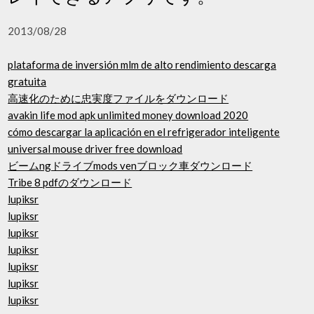
2013/08/28
plataforma de inversión mlm de alto rendimiento descarga
gratuita
高速化のために忠実度ファイルをダウンロード
avakin life mod apk unlimited money download 2020
cómo descargar la aplicación en el refrigerador inteligente
universal mouse driver free download
ビームngドライブmods venブロック車ダウンロード
Tribe 8 pdfのダウンロード
lupiksr
lupiksr
lupiksr
lupiksr
lupiksr
lupiksr
lupiksr