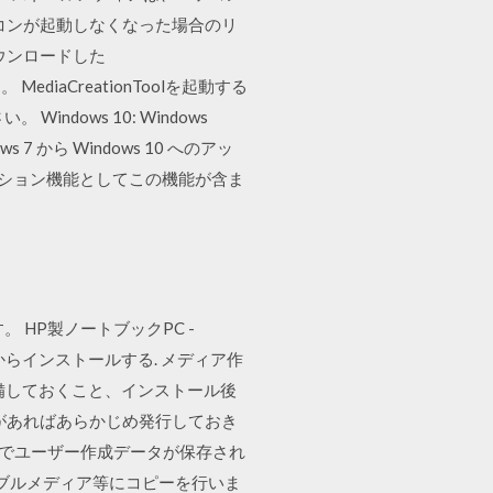
ソコンが起動しなくなった場合のリ
ウンロードした
ediaCreationToolを起動する
ows 10: Windows
ws 7 から Windows 10 へのアッ
オプション機能としてこの機能が含ま
す。 HP製ノートブックPC -
ブからインストールする. メディア作
前に準備しておくこと、インストール後
があればあらかじめ発行しておき
定でユーザー作成データが保存され
ブルメディア等にコピーを行いま