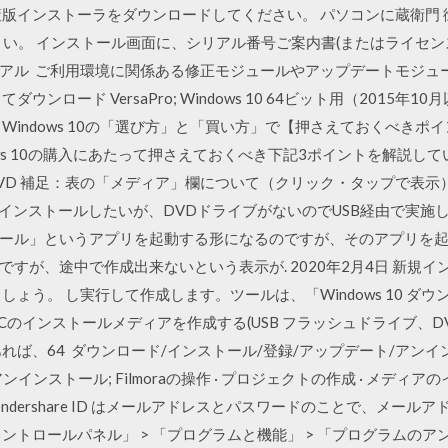
策版インストーラをダウンロードしてください。 パソコンに蔵衛門 
てください。 インストール画面に、シリアル番号ご案内書(またはライセ
アル ご利用環境に関係ある修正モジュールやアップデートモジュ
ンロード VersaPro; Windows 10 64ビット用（2015年10
10用（2015 Windows 10の「選び方」と「買い方」で【押さえておく
ows 10の購入にあたって押さえておくべき下記3ポイントを解説していま
DVD 補足：表の「メディア」欄について（クリック・タップで表示） コード,
クリーンインストールしたいが、DVDドライブがないのでUSB経由で実
ール」というアプリを起動する形になるのですが、そのアプリを
すが、途中で作成出来ないという表示が. 2020年2月4日 新規
しょう。 し実行して作成します。ツールは、「Windows 10 ダ
Cのインストールメディアを作成する(USB フラッシュドライブ、DV
ば、64 ダウンロード/インストール/登録/アップデート/アンインストー
ンストール; Filmoraの操作 · プロジェクトの作成 · メディアのインポート
n ここのWondershare ID はメールアドレスとパスワードのことで、
ントロールパネル」 > 「プログラムと機能」 > 「プログラムの