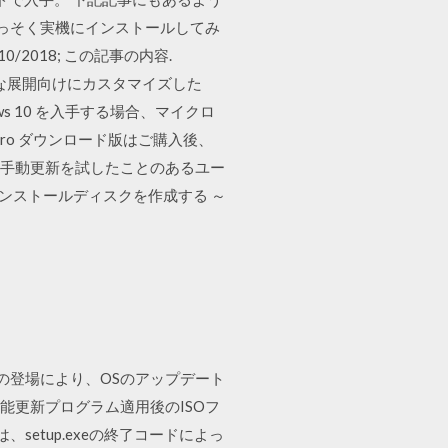
れたので、さっそく実機にインストールしてみ
9/10/2018; この記事の内容.
を大規模な展開向けにカスタマイズした
 10 を入手する場合、マイクロ
 Pro ダウンロード版はご購入後、
トの手動更新を試したことのあるユー
10 インストールディスクを作成する ～
aaS)」の登場により、OSのアップデート
機能更新プログラム適用後のISOフ
etup.exeの終了コードによっ