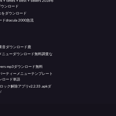
k + times + best + sellers 2018年
ダウンロード
 pcをダウンロード
dracula 2000急流
果音ダウンロード鹿
odメニューダウンロード無料調査な
 lovers mp3ダウンロード無料
パーティーメニューテンプレート
ンロード単語
csロック解除アプリv2.2.33 .apkダ
ド