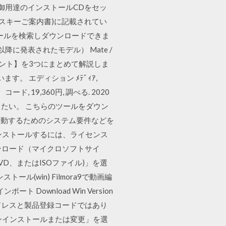
御用達のインストールCDをセッ
ンスキーご案内書)に記載されてい
ールを検索しダウンロードできま
月以降に発表されたモデル） Mate /
べきポイント】を3つにまとめて解説しま
す。 エディション ﾒﾃﾞｨｱ,
 19,360円, 調べる. 2020
施したい。 こちらのツールをダウン
起動するためのシステム要件などを
インストールするには、ライセンス
ウンロード（マイクロソフトサイ
D、またはISOファイル)」を選
ル(win) Filmora9で動画編
 Download Win Version
メールアドレスと製品登録コードではあり
アンインストールまたは変更」を選