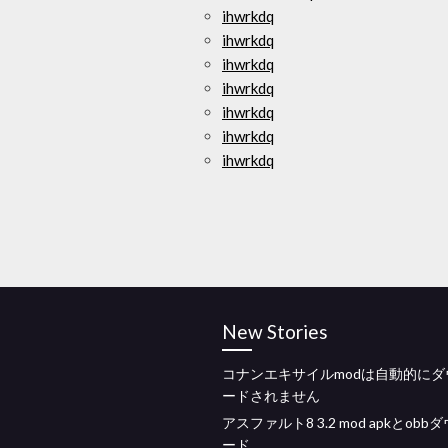
ihwrkdq
ihwrkdq
ihwrkdq
ihwrkdq
ihwrkdq
ihwrkdq
ihwrkdq
New Stories
コナンエキサイルmodは自動的にダ
ードされません
アスファルト8 3.2 mod apkとobb
ード