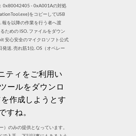
042405 - 0xA001Aの対処
Tool.exe)をコピーしてUSB
 報を以降の作業を行う者へ渡
作成するための ISO. ファイルをダウン
t 64bit 安心安全のマイクロソフト公式
発送. 売れ筋1位. OS（オペレー
ミュニティをご利用い
らツールをダウンロ
アを作成しようとす
ですね。
トキー）のみの提供となっています。
ードで入手。 下記記事にもあるよう